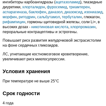
ингибиторы карбоангидразы (
ацетазоламид
), тиазидные
диуретики,
хлорталидон
,
фуросемид
,
триамтерен
,
аспарагиназа
,
баклофен
,
даназол
,
диазоксид
,
изониазид
,
морфин
,
ритодрин
,
сальбутамол
,
тербуталин
, глюкагон,
рифампицин
, гормоны щитовидной железы, соли Li+, в
высоких дозах -
никотиновая кислота
,
хлорпромазин
,
пероральные контрацептивы и эстрогены.
Повышает риск развития желудочковой экстрасистолии
на фоне сердечных гликозидов.
ЛС, угнетающие костномозговое кроветворение,
увеличивают риск миелосупрессии.
Условия хранения
При температуре не выше 25°C
Срок годности
4 года