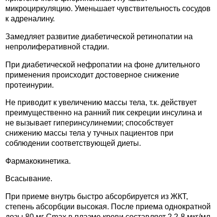
микроциркуляцию. Уменьшает чувствительность сосудов
к адреналину.
Замедляет развитие диабетической ретинопатии на
непролиферативной стадии.
При диабетической нефропатии на фоне длительного
применения происходит достоверное снижение
протеинурии.
Не приводит к увеличению массы тела, т.к. действует
преимущественно на ранний пик секреции инсулина и
не вызывает гиперинсулинемии; способствует
снижению массы тела у тучных пациентов при
соблюдении соответствующей диеты.
Фармакокинетика.
Всасывание.
При приеме внутрь быстро абсорбируется из ЖКТ,
степень абсорбции высокая. После приема однократной
дозы 80 мг Cmax в плазме крови составляет 2.2-8 мкг/мл