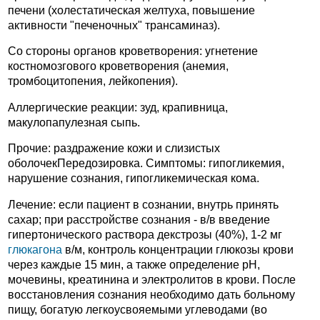
печени (холестатическая желтуха, повышение
активности "печеночных" трансаминаз).
Со стороны органов кроветворения: угнетение
костномозгового кроветворения (анемия,
тромбоцитопения, лейкопения).
Аллергические реакции: зуд, крапивница,
макулопапулезная сыпь.
Прочие: раздражение кожи и слизистых
оболочекПередозировка. Симптомы: гипогликемия,
нарушение сознания, гипогликемическая кома.
Лечение: если пациент в сознании, внутрь принять
сахар; при расстройстве сознания - в/в введение
гипертонического раствора декстрозы (40%), 1-2 мг
глюкагона
в/м, контроль концентрации глюкозы крови
через каждые 15 мин, а также определение pH,
мочевины, креатинина и электролитов в крови. После
восстановления сознания необходимо дать больному
пищу, богатую легкоусвояемыми углеводами (во