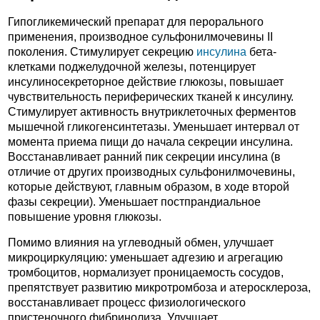
Гипогликемический препарат для перорального
применения, производное сульфонилмочевины II
поколения. Стимулирует секрецию
инсулина
бета-
клетками поджелудочной железы, потенцирует
инсулиносекреторное действие глюкозы, повышает
чувствительность периферических тканей к инсулину.
Стимулирует активность внутриклеточных ферментов
мышечной гликогенсинтетазы. Уменьшает интервал от
момента приема пищи до начала секреции инсулина.
Восстанавливает ранний пик секреции инсулина (в
отличие от других производных сульфонилмочевины,
которые действуют, главным образом, в ходе второй
фазы секреции). Уменьшает постпрандиальное
повышение уровня глюкозы.
Помимо влияния на углеводный обмен, улучшает
микроциркуляцию: уменьшает адгезию и агрегацию
тромбоцитов, нормализует проницаемость сосудов,
препятствует развитию микротромбоза и атеросклероза,
восстанавливает процесс физиологического
пристеночного фибринолиза. Улучшает