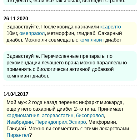
это делать, если все так и было, выглядят странно.
26.11.2020
Здравствуйте. После ковида назначили
ксарелто
10мг,
омепразол
, метморфин, глидиаб. Сахарный
диабет. Можно ли совмещать с
компливит
диабет
Здравствуйте. Перечисленные препараты по
рекомендации лечащего врача можно параллельно
применять с биологически активной добавкой
компливит диабет.
14.04.2017
Мой муж 2 года назад перенес инфаркт миокарда,
еще у него сахарный диабет 2-го типа. Принимает
кардиомагнил
,
аторвастатин
,
бисопролол
,
Ивабрадин
,
Периндоприл
,
Эспиро
, Метформин,
Глидиаб. Можно ли совместить с этими лекарствами
Пирантел
?