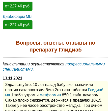
от 227.46 руб.
Диабефарм МВ
от 227.46 руб.
Вопросы, ответы, отзывы по
препарату Глидиаб
Консультации осуществляются
профессиональными
специалистами
.
13.11.2021
Здравствуйте. 10 лет назад бабушке назначили
против сахарного диабета 2го типа таблетки
Глидиаб
мв
1 табл. утром и
метформин
850 1 табл. вечером.
Сахар плохо снижается, держится в пределах 10-15.
Также у нее часое расстройство желудка. При очном
визите врач померила уровень глюкозы и сказала