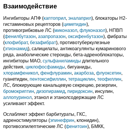
Взаимодействие
Ингибиторы АПФ (
каптоприл
,
эналаприл
), блокаторы H2-
гистаминовых рецепторов (
циметидин
),
противогрибковые ЛС (
миконазол
,
флуконазол
), НПВП
(
фенилбутазон
,
азапропазон
,
оксифенбутазон
), фибраты
(
клофибрат
,
безафибрат
), противотуберкулезные
(
этионамид
), салицилаты, антикоагулянты кумаринового
ряда, анаболические стероиды, бета-адреноблокаторы,
ингибиторы МАО,
сульфаниламиды
длительного
действия,
циклофосфамиды
, бигуаниды,
хлорамфеникол
,
фенфлурамин
,
акарбоза
,
флуоксетин
,
гуанетидин,
пентоксифиллин
,
тетрациклин
,
теофиллин
,
ЛС, блокирующие канальцевую секрецию, резерпин,
бромокриптин
,
дизопирамид
,
пиридоксин
, инсулин,
аллопуринол
, этанол и этанолсодержащие ЛС
усиливают эффект.
Ослабляют эффект барбитураты, ГКС,
адреностимуляторы (
эпинефрин
, клонидин),
противоэпилептические ЛС (
фенитоин
), БМКК,