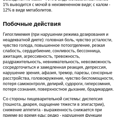
1% выводится с мочой в неизмененном виде; с калом -
12% в виде метаболитов.
Побочные действия
Гипогликемия (при нарушении режима дозирования и
неадекватной диете): головная боль, чувство усталости,
чувство голода, повышенное потоотделение, резкая
слабость, сердцебиение, сонливость, бессонница,
ажитация, агрессивность, тревожность,
раздражительность, невнимательность, невозможность
сосредоточиться и замедленная реакция, депрессия,
нарушение зрения, афазия, тремор, парезы, сенсорные
расстройства, головокружение, чувство беспомощности,
потеря самоконтроля, делирий, судороги, гиперсомния,
потеря сознания, поверхностное дыхание, брадикардия.
Со стороны пищеварительной системы: диспепсия
(тошнота, диарея, ощущение тяжести в эпигастрии),
снижение аппетита - выраженность снижается при
приеме во время еды; редко - нарушения функции