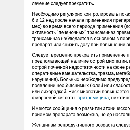
лечение следует прекратить.
Необходимо регулярно контролировать пока
6 и 12 нед после начала применения препар
мес) во время всего периода применения (д
активность "печеночных" трансаминаз прев
трансаминаз наблюдается в основном в пер
препарат или снизить дозу при повышении ак
Следует временно прекратить применение п
предполагающей наличие острой миопатии, 
острой почечной недостаточности на фоне 
оперативные вмешательства, травма, метаб
нарушения). Больных необходимо предупреди
появлении необъяснимых болей или слабос
или лихорадкой. Риск миопатии повышаетс
фиброевой кислоты,
эритромицина
, никоти
Имеются сообщения о развитии атонического
приемом препарата возможна, но до настоящ
Женщинам репродуктивного возраста следуе