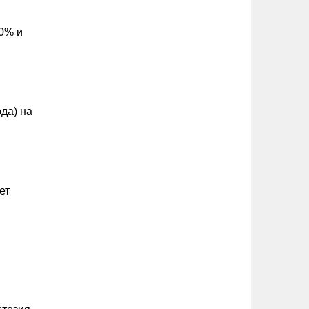
50% и
да) на
ет