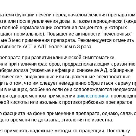
затели функции печени перед началом лечения препаратом,
ата или после увеличения дозы, а также периодически (каж
о полной нормализации состояния пациентов, у которых
ышают нормальные). Повышение активности "печеночных"
вые 3 мес применения препарата. Рекомендуется отменить
тивности АСТ и АЛТ более чем в 3 раза.
репарата при развитии клинической симптоматики,
или при наличии факторов, предрасполагающих к развитию
рабдомиолиза (тяжелые инфекции, снижение АД, обширные
олические, эндокринные или выраженные электролитные
ть о том, что им следует немедленно обратиться к врачу п
ти в мышцах, особенно если они сопровождаются недомог
я при одновременном применении
циклоспорина
, производн
новой кислоты или азольных противогрибковых препаратов.
 фасциита на фоне применения препарата, однако, связь 
его времени не доказана, этиология не известна.
т применять надежные методы контрацепции. Поскольку