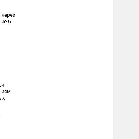
 через
дые 6
ри
анием
ых
с