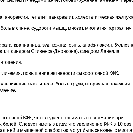
ой системы - недомогание, головокружение, амнезия, парес
 анорексия, гепатит, панкреатит, холестатитческая желтуха
боль в спине, судороги мышц, миозит, миопатия, артралгия,
рата: крапивница, зуд, кожная сыпь, анафилаксия, буллезн
в т.ч. синдром Стивенса-Джонсона), синдром Лайелла.
цитопения.
ргликемия, повышение активности сывороточной КФК.
увеличение массы тела, боль в груди, вторичная почечная
мление.
роточной КФК, что следует принимать во внимание при
олей. Следует иметь в виду, что увеличение КФК в 10 раз 
лгией и мышечной слабостью могут быть связаны с миопа