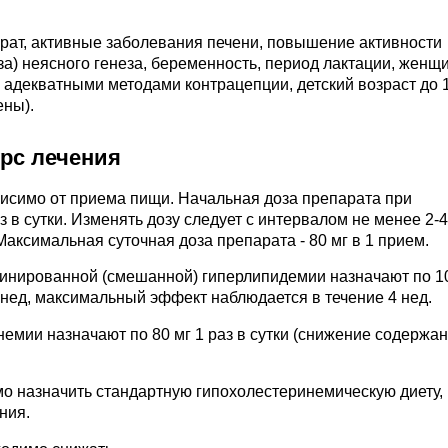
рат, активные заболевания печени, повышение активности
за) неясного генеза, беременность, период лактации, женщ
 адекватными методами контрацепции, детский возраст до 1
ены).
урс лечения
висимо от приема пищи. Начальная доза препарата при
 в сутки. Изменять дозу следует с интервалом не менее 2-4
аксимальная суточная доза препарата - 80 мг в 1 прием.
инированной (смешанной) гиперлипидемии назначают по 10
 нед, максимальный эффект наблюдается в течение 4 нед.
емии назначают по 80 мг 1 раз в сутки (снижение содержа
о назначить стандартную гипохолестеринемическую диету,
ния.