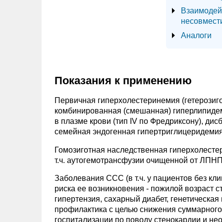
Взаимодей
несовмест
Аналоги
Показания к применению
Первичная гиперхолестеринемия (гетерозиго
комбинированная (смешанная) гиперлипидеми
в плазме крови (тип IV по Фредриксону), дисб
семейная эндогенная гипертриглицеридемия (
Гомозиготная наследственная гиперхолестер
т.ч. аутогемотрансфузии очищенной от ЛПНП
Заболевания ССС (в т.ч. у пациентов без 
риска ее возникновения - пожилой возраст с
гипертензия, сахарный диабет, генетическая
профилактика с целью снижения суммарного 
госпитализации по поводу стенокардии и не