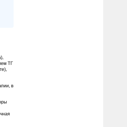
),
ием ТГ
те),
пии, в
оры
ичная