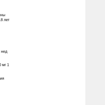
ины
8 лет
 нед
 мг 1
ния