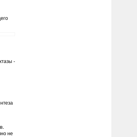
щего
тазы -
интеза
в.
чно не