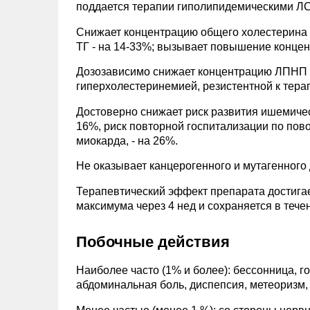
поддается терапии гиполипидемическими ЛС
Снижает концентрацию общего холестерина н
ТГ - на 14-33%; вызывает повышение конце
Дозозависимо снижает концентрацию ЛПНП у
гиперхолестеринемией, резистентной к тера
Достоверно снижает риск развития ишемическ
16%, риск повторной госпитализации по по
миокарда, - на 26%.
Не оказывает канцерогенного и мутагенного 
Терапевтический эффект препарата достигае
максимума через 4 нед и сохраняется в тече
Побочные действия
Наиболее часто (1% и более): бессонница, г
абдоминальная боль, диспепсия, метеоризм, 