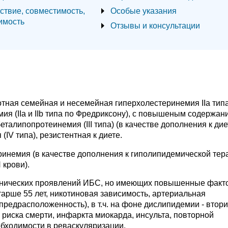
ствие, совместимость,
Особые указания
имость
Отзывы и консультации
тная семейная и несемейная гиперхолестеринемия IIa типа
я (IIа и IIb типа по Фредриксону), с повышеным содержан
еталипопротеинемия (III типа) (в качестве дополнения к дие
IV типа), резистентная к диете.
инемия (в качестве дополнения к гиполипидемической тера
 крови).
клинических проявлений ИБС, но имеющих повышенные факт
тарше 55 лет, никотиновая зависимость, артериальная
 предрасположенность), в т.ч. на фоне дислипидемии - втор
риска смерти, инфаркта миокарда, инсульта, повторной
обходимости в реваскуляризации.