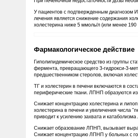
При печеночной недостаточности дозы необ
У пациентов с подтвержденным диагнозом 
лечения является снижение содержания холе
холестерина ниже 5 ммоль/л (или менее 190 м
Фармакологическое действие
Гиполипидемическое средство из группы ста
фермента, превращающего 3-гидрокси-3-мет
предшественником стеролов, включая холес
ТГ и холестерин в печени включаются в сос
периферические ткани. ЛПНП образуются и
Снижает концентрацию холестерина и липопр
холестерина в печени и увеличения числа "
приводит к усилению захвата и катаболизма
Снижает образование ЛПНП, вызывает выра
Снижает концентрацию ЛПНП у больных с го