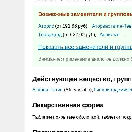
Возможные заменители и группов
Аторис
(от 191.66 руб),
Аторвастатин-Тев
Торвакард
(от 622.00 руб),
Анвистат
…
Показать все заменители и групп
Внимание: применение аналогов должно б
Действующее вещество, групп
Аторвастатин
(Atorvastatin),
Гиполипидемичес
Лекарственная форма
Таблетки покрытые оболочкой, таблетки пок