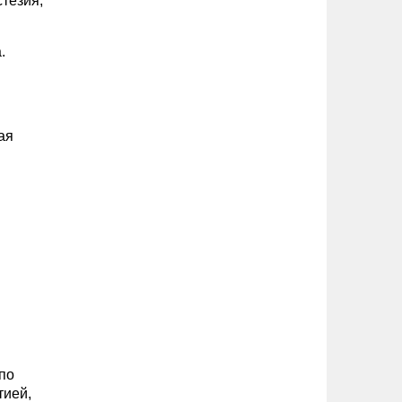
тезия,
.
ая
по
тией,