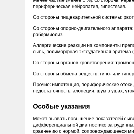
Менее частые (менее 1 %): со стороны нервн
периферическая нейропатия, гипестезия.
Со стороны пищеварительной системы: рвота,
Со стороны опорно-двигательного аппарата: 
рабдомиолиз.
Аллергические реакции на компоненты препа
сыпь, полиморфная экссудативная эритема (
Со стороны органов кроветворения: тромбо
Со стороны обмена веществ: гипо- или гипе
Прочие: импотенция, периферические отеки, 
недостаточность, алопеция, шум в ушах, уто
Особые указания
Может вызвать повышение показателей сыво
дифференциальной диагностике загрудинных б
сравнению с нормой, сопровождающееся миа