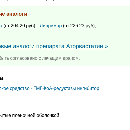
ые аналоги
а
(от 204.20 руб),
Липримар
(от 226.23 руб),
овые аналоги препарата Аторвастатин »
ыть согласовано с лечащим врачом.
а
кое средство - ГМГ-КоА-редуктазы ингибитор
рытые пленочной оболочкой