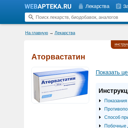
Лекарства
З
На главную
→
Лекарства
инстру
Аторвастатин
Показать це
Инструкц
Показания
Противопо
Способ пр
Побочные 