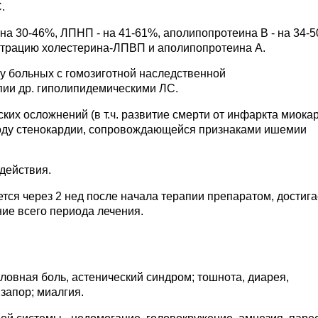
.
а 30-46%, ЛПНП - на 41-61%, аполипопротеина В - на 34-
нтрацию холестерина-ЛПВП и аполипопротеина А.
 больных с гомозиготной наследственной
пии др. гиполипидемическими ЛС.
их осложнений (в т.ч. развитие смерти от инфаркта миокар
воду стенокардии, сопровождающейся признаками ишемии
действия.
тся через 2 нед после начала терапии препаратом, достига
ние всего периода лечения.
оловная боль, астенический синдром; тошнота, диарея,
запор; миалгия.