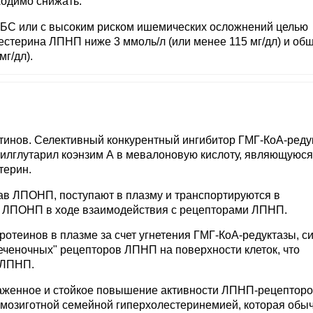
ходимо снижать.
ИБС или с высоким риском ишемических осложнений целью
стерина ЛПНП ниже 3 ммоль/л (или менее 115 мг/дл) и об
г/дл).
тинов. Селективный конкурентный ингибитор ГМГ-КоА-редук
илглутарил коэнзим А в мевалоновую кислоту, являющуюся
терин.
тав ЛПОНП, поступают в плазму и транспортируются в
з ЛПОНП в ходе взаимодействия с рецепторами ЛПНП.
отеинов в плазме за счет угнетения ГМГ-КоА-редуктазы, с
печеночных" рецепторов ЛПНП на поверхности клеток, что
 ЛПНП.
женное и стойкое повышение активности ЛПНП-рецепторо
мозиготной семейной гиперхолестеринемией, которая обы