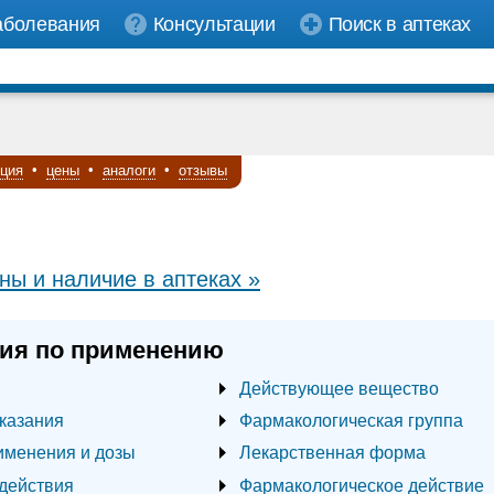
аболевания
Консультации
Поиск в аптеках
кция
•
цены
•
аналоги
•
отзывы
ны и наличие в аптеках »
ия по применению
Действующее вещество
казания
Фармакологическая группа
именения и дозы
Лекарственная форма
действия
Фармакологическое действие