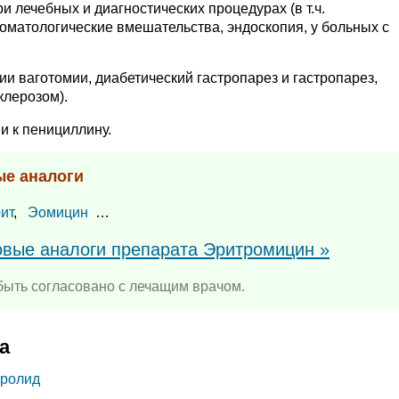
лечебных и диагностических процедурах (в т.ч.
оматологические вмешательства, эндоскопия, у больных с
ции ваготомии, диабетический гастропарез и гастропарез,
лерозом).
и к пенициллину.
ые аналоги
ит
,
Эомицин
…
повые аналоги препарата Эритромицин »
ыть согласовано с лечащим врачом.
а
кролид