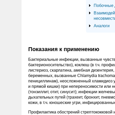
Побочные 
Взаимодей
несовмест
Аналоги
Показания к применению
Бактериальные инфекции, вызванные чувстви
бактерионосительство), коклюш (в т.ч. профи
листериоз, скарлатина, амебная дизентерия
беременных, вызванные Chlamydia trachomat
пенициллинам), неосложненный хламидиоз у
и прямой кишки) при непереносимости или н
(тонзиллит, отит, синусит); инфекции желче
дыхательных путей (трахеит, бронхит, пневм
кожи, в т.ч. юношеские угри, инфицированные 
Профилактика обострений стрептококковой и