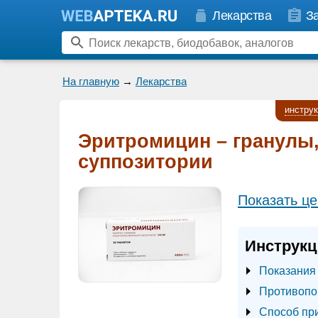
Лекарства
З
На главную
→
Лекарства
инстру
Эритромицин – гранулы,
суппозитории
Показать це
Инструкц
Показания
Противопо
Способ пр