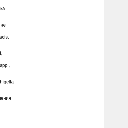
ика
 не
acis,
i,
spp.,
higella
чения