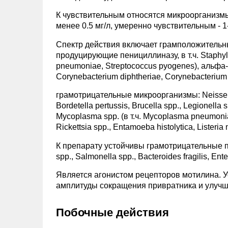
К чувствительным относятся микроорганизмы
менее 0.5 мг/л, умеренно чувствительным - 1-
Спектр действия включает грамположительны
продуцирующие пенициллиназу, в т.ч. Staphyloc
pneumoniae, Streptococcus pyogenes), альфа-г
Corynebacterium diphtheriae, Corynebacterium
грамотрицательные микроорганизмы: Neisseria
Bordetella pertussis, Brucella spp., Legionella
Mycoplasma spp. (в т.ч. Mycoplasma pneumoniae
Rickettsia spp., Entamoeba histolytica, Listeri
К препарату устойчивы грамотрицательные пал
spp., Salmonella spp., Bacteroides fragilis, Ente
Является агонистом рецепторов мотилина. У
амплитуды сокращения привратника и улучш
Побочные действия