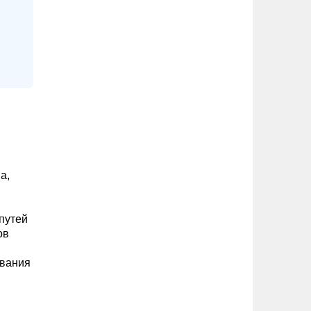
а,
путей
ов
евания