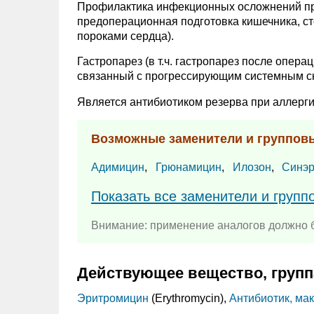
Профилактика инфекционных осложнений при 
предоперационная подготовка кишечника, ст
пороками сердца).
Гастропарез (в т.ч. гастропарез после опера
связанный с прогрессирующим системным ск
Является антибиотиком резерва при аллерги
Возможные заменители и группов
Адимицин
,
Грюнамицин
,
Илозон
,
Синэр
Показать все заменители и груп
Внимание: применение аналогов должно б
Действующее вещество, групп
Эритромицин
(Erythromycin),
Антибиотик, ма