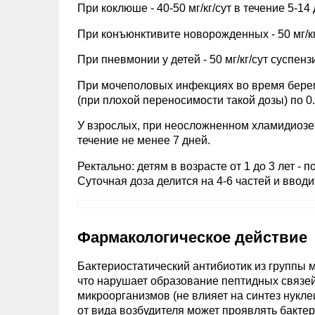
При коклюше - 40-50 мг/кг/сут в течение 5-14 
При конъюнктивите новорожденных - 50 мг/кг/
При пневмонии у детей - 50 мг/кг/сут суспенз
При мочеполовых инфекциях во время беремен
(при плохой переносимости такой дозы) по 0.2
У взрослых, при неосложненном хламидиозе и
течение не менее 7 дней.
Ректально: детям в возрасте от 1 до 3 лет - по 0.
Суточная доза делится на 4-6 частей и вводи
Фармакологическое действие
Бактериостатический антибиотик из группы 
что нарушает образование пептидных связей
микроорганизмов (не влияет на синтез нукле
от вида возбудителя может проявлять бакте