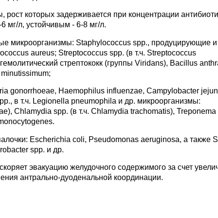
, рост которых задерживается при концентрации антибиот
6 мг/л, устойчивым - 6-8 мг/л.
е микроорганизмы: Staphylococcus spp., продуцирующие и
occus aureus; Streptococcus spp. (в т.ч. Streptococcus
емолитический стрептококк (группы Viridans), Bacillus anthr
 minutissimum;
 gonorrhoeae, Haemophilus influenzae, Campylobacter jejun
 spp., в т.ч. Legionella pneumophila и др. микроорганизмы:
), Chlamydia spp. (в т.ч. Chlamydia trachomatis), Treponema 
a monocytogenes.
очки: Escherichia coli, Pseudomonas aeruginosa, а также S
robacter spp. и др.
скоряет эвакуацию желудочного содержимого за счет увели
ения антрально-дуоденальной координации.