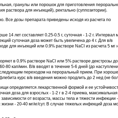
ральная, гранулы или порошок для приготовления пероральн
ия раствора для инъекций), ректально (суппозитории).
ьно. Все дозы препарата приведены исходя из расчета по
е 14 лет составляет 0.25-0.5 г, суточная - 1-2 г. Интервал
кций суточная доза может быть увеличена до 4 г. Для в/в
оде для инъекций или 0.9% растворе NaCl из расчета 5 мг 
воряют в 0.9% растворе NaCl или 5% растворе декстрозы до
60-80 кап/мин. В/в вводят в течение 5-6 дней (до наступлен
последующим переходом на пероральный прием. При хорош
лебита курс в/в введения можно продлить до 2 нед (не бол
пищи определяется лекарственной формой и ее устойчивост
чная доза для взрослых - 1-2 г в 2-4 приема, максимальная
т в зависимости от возраста, массы тела и тяжести инфекции -
с жизни - 20-40 мг/кг/сут. В случае тяжелых инфекций доза м