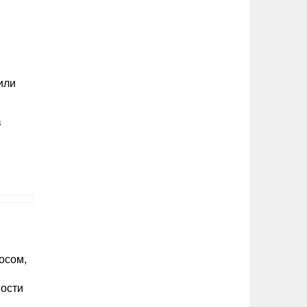
или
в
осом,
в
мости