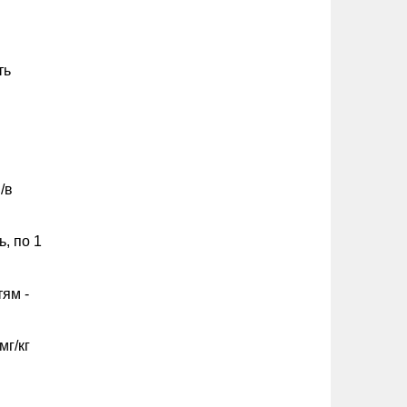
ть
/в
, по 1
тям -
мг/кг