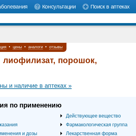
аболевания
Консультации
Поиск в аптеках
кция
•
цены
•
аналоги
•
отзывы
 лиофилизат, порошок,
ны и наличие в аптеках »
ия по применению
Действующее вещество
казания
Фармакологическая группа
именения и дозы
Лекарственная форма