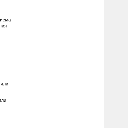
риема
ния
 или
или