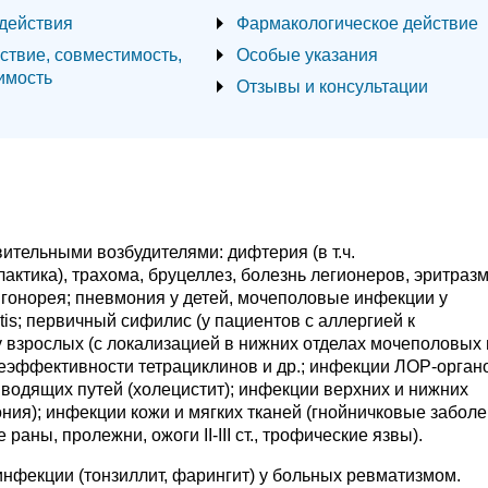
действия
Фармакологическое действие
ствие, совместимость,
Особые указания
имость
Отзывы и консультации
тельными возбудителями: дифтерия (в т.ч.
лактика), трахома, бруцеллез, болезнь легионеров, эритразм
, гонорея; пневмония у детей, мочеполовые инфекции у
is; первичный сифилис (у пациентов с аллергией к
 взрослых (с локализацией в нижних отделах мочеполовых 
еэффективности тетрациклинов и др.; инфекции ЛОР-орган
выводящих путей (холецистит); инфекции верхних и нижних
ония); инфекции кожи и мягких тканей (гнойничковые забол
раны, пролежни, ожоги II-III ст., трофические язвы).
нфекции (тонзиллит, фарингит) у больных ревматизмом.