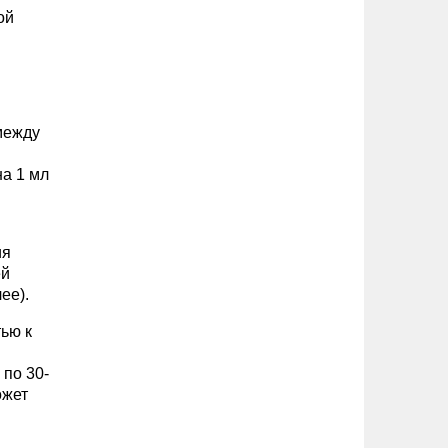
ой
 между
на 1 мл
ия
ей
ее).
ью к
 по 30-
ожет