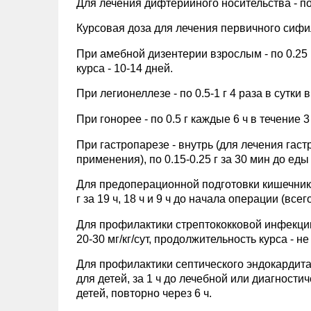
Для лечения дифтерийного носительства - по 0
Курсовая доза для лечения первичного сифили
При амебной дизентерии взрослым - по 0.25 г 
курса - 10-14 дней.
При легионеллезе - по 0.5-1 г 4 раза в сутки 
При гонорее - по 0.5 г каждые 6 ч в течение 3
При гастропарезе - внутрь (для лечения гас
применения), по 0.15-0.25 г за 30 мин до еды 
Для предоперационной подготовки кишечника
г за 19 ч, 18 ч и 9 ч до начала операции (всего 
Для профилактики стрептококковой инфекции (
20-30 мг/кг/сут, продолжительность курса - н
Для профилактики септического эндокардита у
для детей, за 1 ч до лечебной или диагностич
детей, повторно через 6 ч.