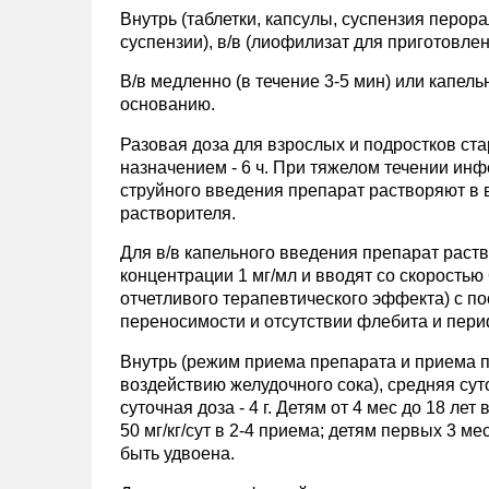
Внутрь (таблетки, капсулы, суспензия перо
суспензии), в/в (лиофилизат для приготовлен
В/в медленно (в течение 3-5 мин) или капел
основанию.
Разовая доза для взрослых и подростков старш
назначением - 6 ч. При тяжелом течении инфе
струйного введения препарат растворяют в в
растворителя.
Для в/в капельного введения препарат раст
концентрации 1 мг/мл и вводят со скоростью 
отчетливого терапевтического эффекта) с 
переносимости и отсутствии флебита и периф
Внутрь (режим приема препарата и приема 
воздействию желудочного сока), средняя суто
суточная доза - 4 г. Детям от 4 мес до 18 ле
50 мг/кг/сут в 2-4 приема; детям первых 3 ме
быть удвоена.