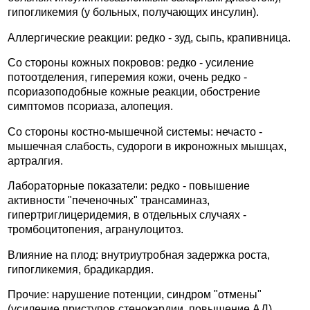
гипогликемия (у больных, получающих инсулин).
Аллергические реакции: редко - зуд, сыпь, крапивница.
Со стороны кожных покровов: редко - усиление
потоотделения, гиперемия кожи, очень редко -
псориазоподобные кожные реакции, обострение
симптомов псориаза, алопеция.
Со стороны костно-мышечной системы: нечасто -
мышечная слабость, судороги в икроножных мышцах,
артралгия.
Лабораторные показатели: редко - повышение
активности "печеночных" трансаминаз,
гипертриглицеридемия, в отдельных случаях -
тромбоцитопения, агранулоцитоз.
Влияние на плод: внутриутробная задержка роста,
гипогликемия, брадикардия.
Прочие: нарушение потенции, синдром "отмены"
(усиление приступов стенокардии, повышение АД).