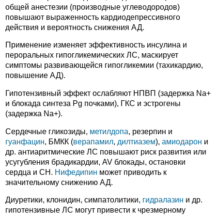
общей анестезии (производные углеводородов)
повышают выраженность кардиодепрессивного
действия и вероятность снижения АД.
Применение изменяет эффективность инсулина и
пероральных гипогликемических ЛС, маскирует
симптомы развивающейся гипогликемии (тахикардию,
повышение АД).
Гипотензивный эффект ослабляют НПВП (задержка Na+
и блокада синтеза Pg почками), ГКС и эстрогены
(задержка Na+).
Сердечные гликозиды,
метилдопа
, резерпин и
гуанфацин
, БМКК (
верапамил
,
дилтиазем
),
амиодарон
и
др. антиаритмические ЛС повышают риск развития или
усугубления брадикардии, AV блокады, остановки
сердца и СН.
Нифедипин
может приводить к
значительному снижению АД.
Диуретики, клонидин, симпатолитики,
гидралазин
и др.
гипотензивные ЛС могут привести к чрезмерному