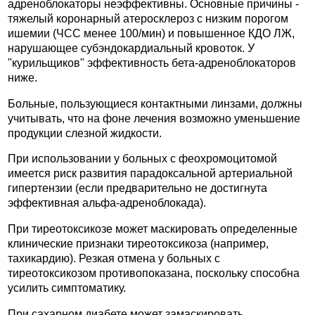
адреноблокаторы неэффективны. Основные причины -
тяжелый коронарный атеросклероз с низким порогом
ишемии (ЧСС менее 100/мин) и повышенное КДО ЛЖ,
нарушающее субэндокардиальный кровоток. У
"курильщиков" эффективность бета-адреноблокаторов
ниже.
Больные, пользующиеся контактными линзами, должны
учитывать, что на фоне лечения возможно уменьшение
продукции слезной жидкости.
При использовании у больных с феохромоцитомой
имеется риск развития парадоксальной артериальной
гипертензии (если предварительно не достигнута
эффективная альфа-адреноблокада).
При тиреотоксикозе может маскировать определенные
клинические признаки тиреотоксикоза (например,
тахикардию). Резкая отмена у больных с
тиреотоксикозом противопоказана, поскольку способна
усилить симптоматику.
При сахарном диабете может замаскировать