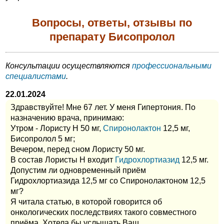
Вопросы, ответы, отзывы по
препарату Бисопролол
Консультации осуществляются
профессиональными
специалистами
.
22.01.2024
Здравствуйте! Мне 67 лет. У меня Гипертония. По
назначению врача, принимаю:
Утром - Лористу Н 50 мг,
Спиронолактон
12,5 мг,
Бисопролол 5 мг;
Вечером, перед сном Лористу 50 мг.
В состав Лористы Н входит
Гидрохлортиазид
12,5 мг.
Допустим ли одновременный приём
Гидрохлортиазида 12,5 мг со Спиронолактоном 12,5
мг?
Я читала статью, в которой говорится об
онкологических последствиях такого совместного
приёма. Хотела бы услышать Ваш