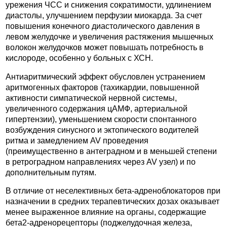
урежения ЧСС и снижения сократимости, удлинением
диастолы, улучшением перфузии миокарда. За счет
повышения конечного диастолического давления в
левом желудочке и увеличения растяжения мышечных
волокон желудочков может повышать потребность в
кислороде, особенно у больных с ХСН.
Антиаритмический эффект обусловлен устранением
аритмогенных факторов (тахикардии, повышенной
активности симпатической нервной системы,
увеличенного содержания цАМФ, артериальной
гипертензии), уменьшением скорости спонтанного
возбуждения синусного и эктопического водителей
ритма и замедлением AV проведения
(преимущественно в антеградном и в меньшей степени
в ретроградном направлениях через AV узел) и по
дополнительным путям.
В отличие от неселективных бета-адреноблокаторов при
назначении в средних терапевтических дозах оказывает
менее выраженное влияние на органы, содержащие
бета2-адренорецепторы (поджелудочная железа,