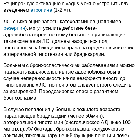
Реципрокную активацию n.vagus можно устранить в/в
введением
атропина
(1-2 мг).
ЛС, снижающие запасы катехоламинов (например,
резерпин
), могут усилить действие бета-
адреноблокаторов, поэтому больные, принимающие
такие сочетания ЛС, должны находиться под
постоянным наблюдением врача на предмет выявления
артериальной гипотензии или брадикардии.
Больным с бронхоспастическими заболеваниями можно
назначать кардиоселективные адреноблокаторы в
случае непереносимости и/или неэффективности др.
гипотензивных ЛС, но при этом следует строго следить
за дозировкой. Передозировка опасна развитием
бронхоспазма.
В случае появления у больных пожилого возраста
нарастающей брадикардии (менее 50/мин),
артериальной гипотензии (систолическое АД ниже 100
мм рт.ст.), AV блокады, бронхоспазма, желудочковых
аритмий, тяжелых нарушений функции печени и почек