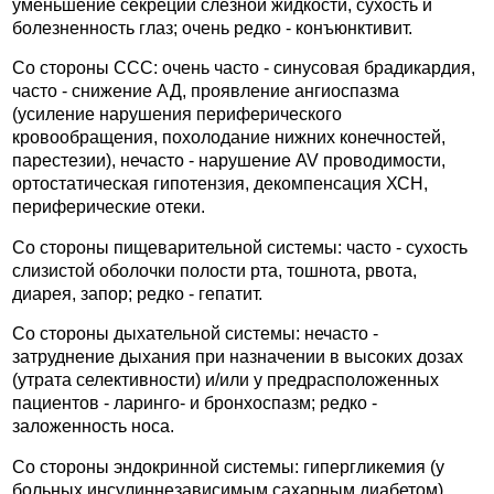
уменьшение секреции слезной жидкости, сухость и
болезненность глаз; очень редко - конъюнктивит.
Со стороны ССС: очень часто - синусовая брадикардия,
часто - снижение АД, проявление ангиоспазма
(усиление нарушения периферического
кровообращения, похолодание нижних конечностей,
парестезии), нечасто - нарушение AV проводимости,
ортостатическая гипотензия, декомпенсация ХСН,
периферические отеки.
Со стороны пищеварительной системы: часто - сухость
слизистой оболочки полости рта, тошнота, рвота,
диарея, запор; редко - гепатит.
Со стороны дыхательной системы: нечасто -
затруднение дыхания при назначении в высоких дозах
(утрата селективности) и/или у предрасположенных
пациентов - ларинго- и бронхоспазм; редко -
заложенность носа.
Со стороны эндокринной системы: гипергликемия (у
больных инсулиннезависимым сахарным диабетом),