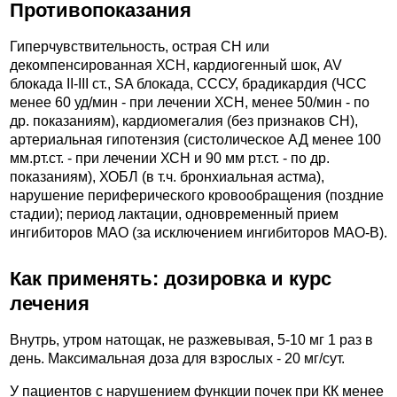
Противопоказания
Гиперчувствительность, острая СН или
декомпенсированная ХСН, кардиогенный шок, AV
блокада II-III ст., SA блокада, СССУ, брадикардия (ЧСС
менее 60 уд/мин - при лечении ХСН, менее 50/мин - по
др. показаниям), кардиомегалия (без признаков СН),
артериальная гипотензия (систолическое АД менее 100
мм.рт.ст. - при лечении ХСН и 90 мм рт.ст. - по др.
показаниям), ХОБЛ (в т.ч. бронхиальная астма),
нарушение периферического кровообращения (поздние
стадии); период лактации, одновременный прием
ингибиторов МАО (за исключением ингибиторов МАО-B).
Как применять: дозировка и курс
лечения
Внутрь, утром натощак, не разжевывая, 5-10 мг 1 раз в
день. Максимальная доза для взрослых - 20 мг/сут.
У пациентов с нарушением функции почек при КК менее