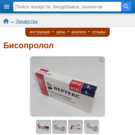
→
Лекарства
инструкция
•
цены
•
аналоги
•
отзывы
Бисопролол