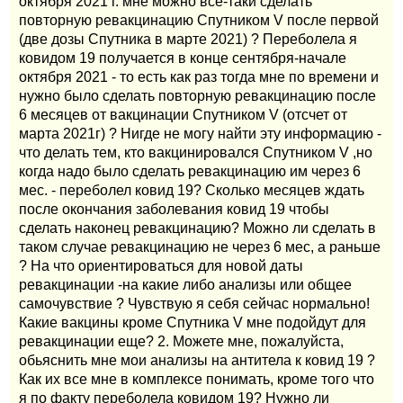
октября 2021 г. мне можно все-таки сделать
повторную ревакцинацию Спутником V после первой
(две дозы Спутника в марте 2021) ? Переболела я
ковидом 19 получается в конце сентября-начале
октября 2021 - то есть как раз тогда мне по времени и
нужно было сделать повторную ревакцинацию после
6 месяцев от вакцинации Спутником V (отсчет от
марта 2021г) ? Нигде не могу найти эту информацию -
что делать тем, кто вакцинировался Спутником V ,но
когда надо было сделать ревакцинацию им через 6
мес. - переболел ковид 19? Сколько месяцев ждать
после окончания заболевания ковид 19 чтобы
сделать наконец ревакцинацию? Можно ли сделать в
таком случае ревакцинацию не через 6 мес, а раньше
? На что ориентироваться для новой даты
ревакцинации -на какие либо анализы или общее
самочувствие ? Чувствую я себя сейчас нормально!
Какие вакцины кроме Спутника V мне подойдут для
ревакцинации еще? 2. Можете мне, пожалуйста,
обьяснить мне мои анализы на антитела к ковид 19 ?
Как их все мне в комплексе понимать, кроме того что
я по факту переболела ковидом 19? Нужно ли