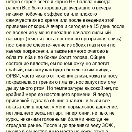
нет(но скорее всего я корью НЕ болела никогда
ранее) Все было хорошо до вчерашнего вечера,
никаких побочных эффектов или плохого
самочувствия во время или после введения зтой
прививки от кори. А вчера и сегодня на 15 день после
ее введения у меня внезапно начался сильный
насморк (течет из носа постоянно прозрачная слизь),
постоянное слезоте- чение из обоих глаз и они по
каемке покраснели, а также немного очагово в
облачти лба и по бокам болит голова, Общее
состояние вялости, ем понемножку, но аппетит
слабый, выгляжу как будто болею каким-нибудь
ОРВИ, часто чихаю от течения слизи, кожа на носу
покраснела от трения о платки, нос запух поэтому
дышу много ртом. Но температуры высокой нет, по
крайней мере до настоящего времени. Я перед
прививкой сдавала общие анализы и были все
показатели в норме, у меня нормальное давление,
нет лишнего веса, нет арт. гипертонии, не пью, не
курю., никакими головными болями никогда не
страдала ранее. После и до прививки веду ЗОЖ ,
никуда в обшественные места не хожу, даже в