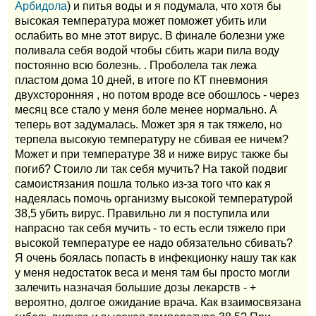
Арбидола
) и питья воды и я подумала, что хотя бы
высокая температура может поможет убить или
ослабить во мне этот вирус. В финале болезни уже
поливала себя водой чтобы сбить жари пила воду
постоянно всю болезнь. . Проболела так лежа
пластом дома 10 дней, в итоге по КТ пневмония
двухсторонняя , но потом вроде все обошлось - через
месяц все стало у меня боле менее нормально. А
теперь вот задумалась. Может зря я так тяжело, но
терпела высокую температуру не сбивая ее ничем?
Может и при температуре 38 и ниже вирус также бы
погиб? Стоило ли так себя мучить? На такой подвиг
самоистязания пошла только из-за того что как я
надеялась помочь организму высокой температурой
38,5 убить вирус. Правильно ли я поступила или
напрасно так себя мучить - то есть если тяжело при
высокой температуре ее надо обязательно сбивать?
Я очень боялась попасть в инфекционку нашу так как
у меня недостаток веса и меня там бы просто могли
залечить назначая большие дозы лекарств - +
вероятно, долгое ожидание врача. Как взаимосвязана