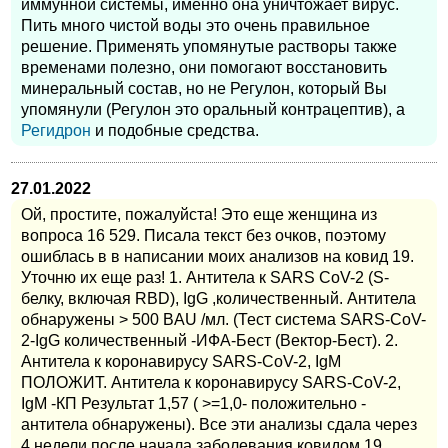
иммунной системы, именно она уничтожает вирус.
Пить много чистой воды это очень правильное
решение. Применять упомянутые растворы также
временами полезно, они помогают восстановить
минеральный состав, но не Регулон, который Вы
упомянули (Регулон это оральный контрацептив), а
Регидрон
и подобные средства.
27.01.2022
Ой, простите, пожалуйста! Это еще женщина из
вопроса 16 529. Писала текст без очков, поэтому
ошиблась в в написании моих анализов на ковид 19.
Уточню их еще раз! 1. Антитела к SARS CoV-2 (S-
белку, включая RBD), IgG ,количественный. Антитела
обнаружены > 500 BAU /мл. (Тест система SARS-CoV-
2-IgG количественный -ИФА-Бест (Вектор-Бест). 2.
Антитела к коронавирусу SARS-CoV-2, IgM
ПОЛОЖИТ. Антитела к коронавирусу SARS-CoV-2,
IgM -КП Результат 1,57 ( >=1,0- положительно -
антитела обнаружены). Все эти анализы сдала через
4 недели после начала заболевания ковидом 19.