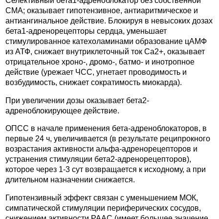
Селективный бета1-адреноблокатор без собственной
СМА; оказывает гипотензивное, антиаритмическое и
антиангинальное действие. Блокируя в невысоких дозах
бета1-адренорецепторы сердца, уменьшает
стимулированное катехоламинами образование цАМФ
из АТФ, снижает внутриклеточный ток Ca2+, оказывает
отрицательное хроно-, дромо-, батмо- и инотропное
действие (урежает ЧСС, угнетает проводимость и
возбудимость, снижает сократимость миокарда).
При увеличении дозы оказывает бета2-
адреноблокирующее действие.
ОПСС в начале применения бета-адреноблокаторов, в
первые 24 ч, увеличивается (в результате реципрокного
возрастания активности альфа-адренорецепторов и
устранения стимуляции бета2-адренорецепторов),
которое через 1-3 сут возвращается к исходному, а при
длительном назначении снижается.
Гипотензивный эффект связан с уменьшением МОК,
симпатической стимуляции периферических сосудов,
снижением активности РААС (имеет большее значение