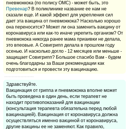
пневмоккока (по полису ОМС) - может быть, это
Превенар
? В поликлинике название ее нам не
сказали еще. И какой эффект для укрепления сил
дает эта вакцина от пневмоккока? Насколько хорошо
она переносится? Может ли она заменить вакцину от
коронавируса или как-то иначе укрепить организм? От
пневмокока никогда ранее мама приаивки не делала,
это впеовые. А Совигрипп делала в прошлом году
осенью. И насколько догло - 12 месяцев или меньше -
защищает Совигрипп? Большое спасибо Вам - будем
очень благодарны за Ваши рекомендации как
подготовиться и провести эту вакцинацию.
Здравствуйте.
Вакцинация от гриппа и пневмококка вполне может
быть проведена в один день, если терапевт не
находит противопоказаний для вакцинации
(консультация терапевта обязательна перед любой
вакцинацией). Вакцинация от коронавируса должна
осуществляться именно вакциной от коронавируса,
другие вакцины ее не заменяют. Как правило,