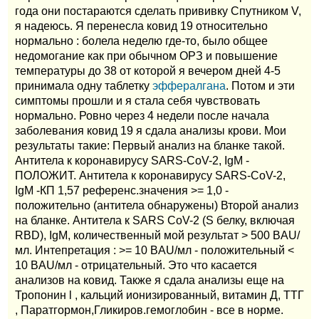
года они постараются сделать прививку Спутником V,
я надеюсь. Я перенесла ковид 19 относительно
нормально : болела неделю где-то, было общее
недомогание как при обычном ОРЗ и повышение
температуры до 38 от которой я вечером дней 4-5
принимала одну таблетку
эффералгана
. Потом и эти
симптомы прошли и я стала себя чувствовать
нормально. Ровно через 4 недели после начала
заболевания ковид 19 я сдала анализы крови. Мои
результаты такие: Первый анализ на бланке такой.
Антитела к коронавирусу SARS-CoV-2, IgM -
ПОЛОЖИТ. Антитела к коронавирусу SARS-CoV-2,
IgM -КП 1,57 референс.значения >= 1,0 -
положительно (антитела обнаружены) Второй анализ
на бланке. Антитела к SARS CoV-2 (S белку, включая
RBD), IgM, количественный мой результат > 500 BAU/
мл. Интепретация : >= 10 BAU/мл - положительный <
10 BAU/мл - отрицательный. Это что касается
анализов на ковид. Также я сдала анализы еще на
Тропонин l , кальций ионизированный, витамин Д, ТТГ
, Паратгормон,Гликиров.гемоглобин - все в норме.