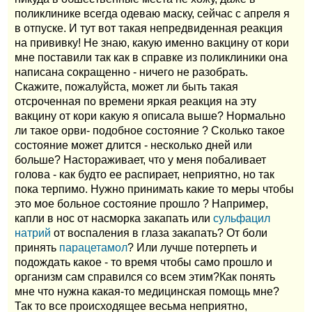
поликлинике всегда одеваю маску, сейчас с апреля я
в отпуске. И тут вот такая непредвиденная реакция
на прививку! Не знаю, какую именно вакцину от кори
мне поставили так как в справке из поликлиники она
написана сокращенно - ничего не разобрать.
Скажите, пожалуйста, может ли быть такая
отсроченная по времени яркая реакция на эту
вакцину от кори какую я описала выше? Нормально
ли такое орви- подобное состояние ? Сколько такое
состояние может длится - несколько дней или
больше? Настораживает, что у меня побаливает
голова - как будто ее распирает, неприятно, но так
пока терпимо. Нужно принимать какие то меры чтобы
это мое больное состояние прошло ? Например,
капли в нос от насморка закапать или
сульфацил
натрий
от воспаления в глаза закапать? От боли
принять
парацетамол
? Или лучше потерпеть и
подождать какое - то время чтобы само прошло и
организм сам справился со всем этим?Как понять
мне что нужна какая-то медицинская помощь мне?
Так то все происходящее весьма неприятно,