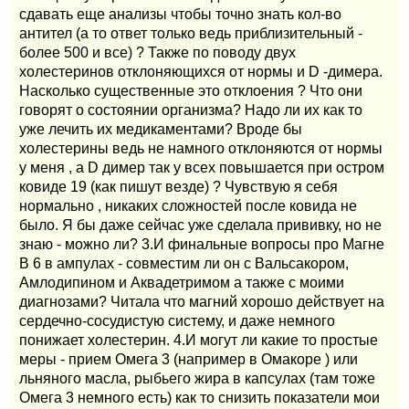
сдавать еще анализы чтобы точно знать кол-во
антител (а то ответ только ведь приблизительный -
более 500 и все) ? Также по поводу двух
холестеринов отклоняющихся от нормы и D -димера.
Насколько существенные это отклоения ? Что они
говорят о состоянии организма? Надо ли их как то
уже лечить их медикаментами? Вроде бы
холестерины ведь не намного отклоняются от нормы
у меня , а D димер так у всех повышается при остром
ковиде 19 (как пишут везде) ? Чувствую я себя
нормально , никаких сложностей после ковида не
было. Я бы даже сейчас уже сделала прививку, но не
знаю - можно ли? 3.И финальные вопросы про Магне
В 6 в ампулах - совместим ли он с Вальсакором,
Амлодипином и Аквадетримом а также с моими
диагнозами? Читала что магний хорошо действует на
сердечно-сосудистую систему, и даже немного
понижает холестерин. 4.И могут ли какие то простые
меры - прием Омега 3 (например в Омакоре ) или
льняного масла, рыбьего жира в капсулах (там тоже
Омега 3 немного есть) как то снизить показатели мои