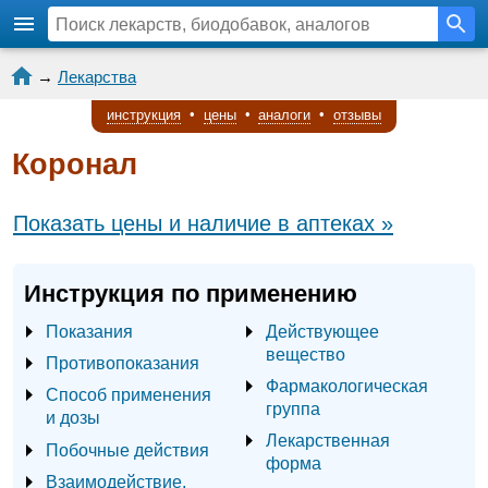
→
Лекарства
инструкция
•
цены
•
аналоги
•
отзывы
Коронал
Показать цены и наличие в аптеках »
Инструкция по применению
Показания
Действующее
вещество
Противопоказания
Фармакологическая
Способ применения
группа
и дозы
Лекарственная
Побочные действия
форма
Взаимодействие,