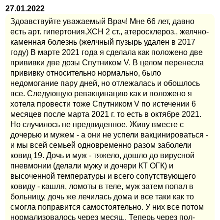
27.01.2022
Здоавствуйте уважаемый Врач! Мне 66 лет, давно
есть арт. гипертония,ХСН 2 ст., атеросклероз., желчно-
каменная болезнь (желчный пузырь удален в 2017
году) В марте 2021 года я сделала как положено две
прививки две дозы Спутником V. В целом перенесла
прививку относительно нормально, было
недомогание пару дней, но отлежалась и обошлось
все. Следующую ревакцинацию как и положено я
хотела провести тоже Спутником V по истечении 6
месяцев после марта 2021 г. то есть в октябре 2021.
Но случилось не предвиденное. Живу вместе с
дочерью и мужем - а они не успели вакцинироваться -
и мы всей семьей одновременно разом заболели
ковид 19. Дочь и муж - тяжело, дошло до вирусной
пневмонии (делали мужу и дочери КТ ОГК) и
высоченной температуры и всего сопутствующего
ковиду - кашля, ломоты в теле, муж затем попал в
больницу, дочь же лечилась дома и все таки как то
смогла поправится самостоятельно. У них все потом
нормализовалось через месяц.. Теперь через пол-