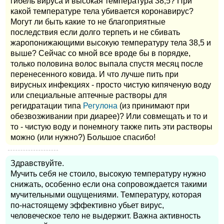
гибель вируса и высокая температура 38,5? При
какой температуре тела убивается коронавирус?
Могут ли быть какие то не благоприятные
последствия если долго терпеть и не сбивать
жаропонижающими высокую температуру тела 38,5 и
выше? Сейчас со мной все вроде бы в порядке,
только половина волос выпала спустя месяц после
перенесенного ковида. И что лучше пить при
вирусных инфекциях - просто чистую кипяченую воду
или специальные аптечные растворы для
регидратации типа
Регулона
(из принимают при
обезвозживании при диарее)? Или совмещать и то и
то - чистую воду и понемногу также пить эти растворы
можно (или нужно?) Большое спасибо!
Здравствуйте.
Мучить себя не стоило, высокую температуру нужно
снижать, особенно если она сопровождается такими
мучительными ощущениями. Температуру, которая
по-настоящему эффективно убьет вирус,
человеческое тело не выдержит. Важна активность