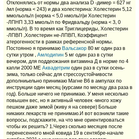
Отклонялись от нормы два анализа D -димер = 627 нг
/мл (норма < 243) и два холестерина: Холестерин 5,12
ммольоль/л (норма < 5,0 нмоль/л)и Холестерин
-ЛПНП 3,33 ммоль/л по Фридвальду (норма < 3, 0
ммоль/л). В то время как Триглицериды, Холестерин
-ЛПВП ,Холестерин не-ЛПВП, Коэффицент
атерогенности в рамках референсной нормы.
Постоянно я принимаю
Вальсакор
80 мг один раз в
сутки утром ,
Амлодипин
5 мг один раз в сутки
вечером, для поддеожания витамина Д в норме по 4
капли 2000 МЕ
Аквадетрим
один раз в сутки осень-
зима, только сейчас для стрессоустойчивости
дополниьельно принимаю Магне В6 в ампулах по
инструкции один месяц (курсами по месяцу два раза в
год). Больше ничего не принимаю. У меня несколько
повышен вес, но я активный человек -много хожу
пешком даже зимой (живу я на севере) Больше
никаких лекарств не принимаю.И вот возникли такие
вопросы, подскажите, на что мне ориентироваться
чтобы их решить? 1.Через сколько месяцев после
перенесенного мной ковида 19 в сентябре-начале