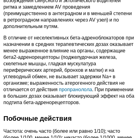
возбуждения синусного и эктопического водителей
ритма и замедлением AV проведения
(преимущественно в антеградном и в меньшей степени
в ретроградном направлениях через AV узел) и по
дополнительным путям.
В отличие от неселективных бета-адреноблокаторов при
назначении в средних терапевтических дозах оказывает
менее выраженное влияние на органы, содержащие
бета2-адренорецепторы (поджелудочная железа,
скелетные мышцы, гладкая мускулатура
периферических артерий, бронхов и матки) и на
углеводный обмен, не вызывает задержки Na+ в
организме; выраженность атерогенного действия не
отличается от действия
пропранолола
. При применении
в больших дозах оказывает блокирующий эффект на оба
подтипа бета-адренорецепторов.
Побочные действия
Частота: очень часто (более или равно 1/10); часто
(более 1/100, менее 1/10); нечасто (более 1/1000, менее