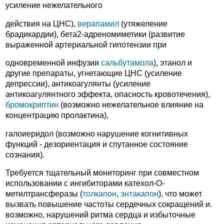
усиление нежелательного
действия на ЦНС),
верапамил
(утяжеление
брадикардии), бета2-адреномиметики (развитие
выраженной артериальной гипотензии при
одновременной инфузии
сальбутамола
), этанол и
другие препараты, угнетающие ЦНС (усиление
депрессии), антикоагулянты (усиление
антикоагулянтного эффекта, опасность кровотечения),
бромокриптин
(возможно нежелательное влияние на
концентрацию пролактина),
галоиеридол (возможно нарушение когнитивных
функций - дезориентация и спутанное состояние
сознания).
Требуется тщательный мониторинг при совместном
использовании с ингибиторами катехол-О-
метилтрансферазы (
толкапон
,
энтакапон
), что может
вызвать повышение частоты сердечных сокращений и.
возможно, нарушений ритма сердца и избыточные