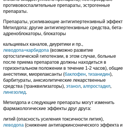
противовоспалительные препараты, эстрогенные
препараты.
Препараты, усиливающие антигипертензивный эффект
Метилдопа: другие антигипертензивные средства, бета-
адреноблокаторы, блокаторы
кальциевых каналов, диуретики и пр.,
леводопа+карбидопа
(возможно развитие
ортостатической гипотензии, в этом случае, больные
после приема препаратов должны находиться в
горизонтальном положении в течение 1-2 часов), общие
анестетики, миорелаксанты (
баклофен
,
тизанидин
),
барбитураты, анксиолитические лекарственные
средства (транквилизаторы),
этанол
,
алпростадил
,
линезолид
.
Метилдопа и следующие препараты могут изменить
фармакологические эффекты друг друга:
литий (опасность усиления токсичности лития),
леводопа
(снижение антипаркинсонического эффекта и