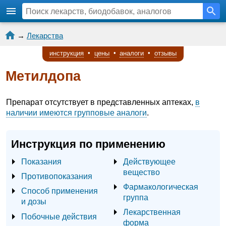
→
Лекарства
инструкция
•
цены
•
аналоги
•
отзывы
Метилдопа
Препарат отсутствует в представленных аптеках,
в
наличии имеются групповые аналоги
.
Инструкция по применению
Показания
Действующее
вещество
Противопоказания
Фармакологическая
Способ применения
группа
и дозы
Лекарственная
Побочные действия
форма