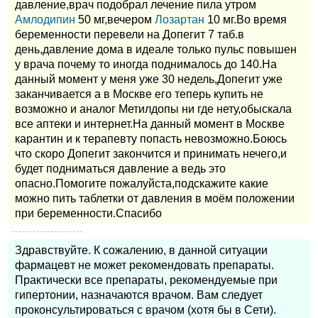
давление,врач подобрал лечение пила утром
Амлодипин
50 мг,вечером
Лозартан
10 мг.Во время
беременности перевели на Допегит 7 таб.в
день,давление дома в идеале только пульс повышен
у врача почему то иногда поднималось до 140.На
данный момент у меня уже 30 недель,Допегит уже
заканчивается а в Москве его теперь купить не
возможно и аналог Метилдопы ни где нету,обыскала
все аптеки и интернет.На данный момент в Москве
карантин и к терапевту попасть невозможно.Боюсь
что скоро Допегит закончится и принимать нечего,и
будет подниматься давление а ведь это
опасно.Помогите пожалуйста,подскажите какие
можно пить таблетки от давления в моём положении
при беременности.Спасибо
Здравствуйте. К сожалению, в данной ситуации
фармацевт не может рекомендовать препараты.
Практически все препараты, рекомендуемые при
гипертонии, назначаются врачом. Вам следует
проконсультироваться с врачом (хотя бы в Сети).