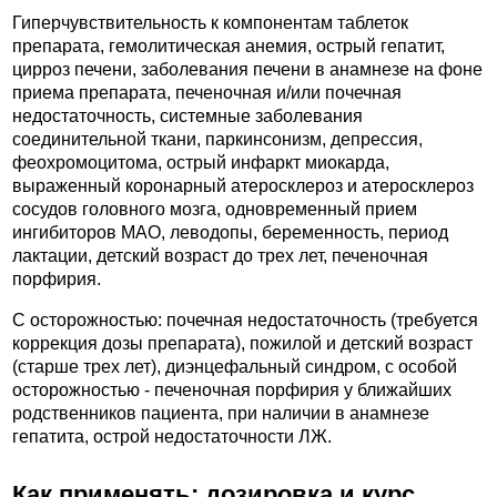
Гиперчувствительность к компонентам таблеток
препарата, гемолитическая анемия, острый гепатит,
цирроз печени, заболевания печени в анамнезе на фоне
приема препарата, печеночная и/или почечная
недостаточность, системные заболевания
соединительной ткани, паркинсонизм, депрессия,
феохромоцитома, острый инфаркт миокарда,
выраженный коронарный атеросклероз и атеросклероз
сосудов головного мозга, одновременный прием
ингибиторов МАО, леводопы, беременность, период
лактации, детский возраст до трех лет, печеночная
порфирия.
C осторожностью: почечная недостаточность (требуется
коррекция дозы препарата), пожилой и детский возраст
(старше трех лет), диэнцефальный синдром, с особой
осторожностью - печеночная порфирия у ближайших
родственников пациента, при наличии в анамнезе
гепатита, острой недостаточности ЛЖ.
Как применять: дозировка и курс