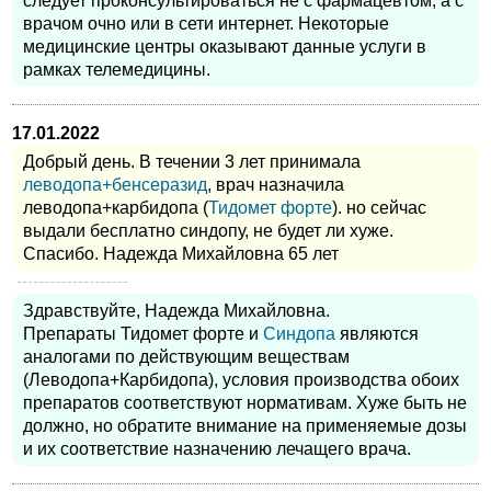
следует проконсультироваться не с фармацевтом, а с
врачом очно или в сети интернет. Некоторые
медицинские центры оказывают данные услуги в
рамках телемедицины.
17.01.2022
Добрый день. В течении 3 лет принимала
леводопа+бенсеразид
, врач назначила
леводопа+карбидопа (
Тидомет форте
). но сейчас
выдали бесплатно синдопу, не будет ли хуже.
Спасибо. Надежда Михайловна 65 лет
Здравствуйте, Надежда Михайловна.
Препараты Тидомет форте и
Синдопа
являются
аналогами по действующим веществам
(Леводопа+Карбидопа), условия производства обоих
препаратов соответствуют нормативам. Хуже быть не
должно, но обратите внимание на применяемые дозы
и их соответствие назначению лечащего врача.