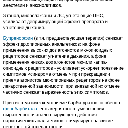
анестезии и анксиолитиков.
Этанол, миорелаксаны и ЛС, угнетающие ЦНС,
усиливают депримирующий эффект препарата и
угнетение дыхания.
Бупренорфин
(в т.ч. предшествующая терапия) снижает
эффект др.опиоидных анальгетиков; на фоне
применения высоких доз агонистов мю-опиоидных
рецепторов снижает угнетение дыхания, а фоне
применения низких доз агонистов мю-или каппа-
опиоидных рецепторов - усиливает; ускоряет появление
симптомов <синдрома отмены> при прекращении
приема агонистов мю-опиоидных рецепторов на фоне
лекарственной зависимости, при внезапной их отмене
частично снижает выраженность этих симптомов.
При систематическом приеме барбитуратов, особенно
фенобарбитала
, есть вероятность уменьшения
выраженности анальгезирующего действия
наркотических анальгетиков, стимулирует развитие
перекрестой толерантности.