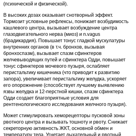
(психической и физической).
В высоких дозах оказывает снотворный эффект.
Тормозит условные рефлексы, понижает возбудимость
кашлевого центра, вызывает возбуждение центра
глазодвигательного нерва (миоз) и n.vagus
(брадикардия). Повышает тонус гладкой мускулатуры
внутренних органов (в т.ч. бронхов, вызывая
бронхоспазм), вызывает спазм сфинктеров
желчевыводящих путей и сфинктера Одди, повышает
тонус сфинктеров мочевого пузыря, ослабляет
перистальтику кишечника (что приводит к развитию
запора), увеличивает перистальтику желудка, ускоряет
его опорожнение (способствует лучшему выявлению
язвы желудка и 12-перстной кишки, спазм сфинктера
Одди создает благоприятные условия для
рентгенологического исследования желчного пузыря).
Может стимулировать хеморецепторы пусковой зоны
рвотного центра и вызывать тошноту и рвоту. Снижает
секреторную активность ЖКТ, основной обмен и
температуру тела. Угнетает дыхательный и рвотный