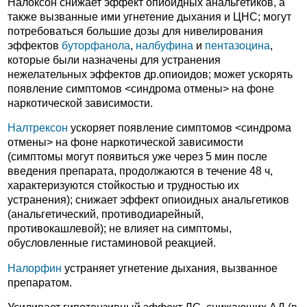
Налоксон снижает эффект опиоидных анальгетиков, а
также вызванные ими угнетение дыхания и ЦНС; могут
потребоваться большие дозы для нивелирования
эффектов
буторфанола
,
налбуфина
и
пентазоцина
,
которые были назначены для устранения
нежелательных эффектов др.опиоидов; может ускорять
появление симптомов <синдрома отмены> на фоне
наркотической зависимости.
Налтрексон
ускоряет появление симптомов <синдрома
отмены> на фоне наркотической зависимости
(симптомы могут появиться уже через 5 мин после
введения препарата, продолжаются в течение 48 ч,
характеризуются стойкостью и трудностью их
устранения); снижает эффект опиоидных анальгетиков
(анальгетический, противодиарейный,
противокашлевой); не влияет на симптомы,
обусловленные гистаминовой реакцией.
Налорфин
устраняет угнетение дыхания, вызванное
препаратом.