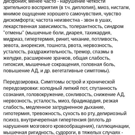
дисфония; менее часто - нарушение четкости
зрительного восприятия (в т.ч. диплопия), миоз, нистагм,
мнимое ощущение хорошего самочувствия, чувство
дискомфорта; частота неизвестна - звон в ушах,
лекарственная зависимость, толерантность, синдром
"отмены" (мышечные боли, диарея, тахикардия,
мидриаз, гипертермия, ринит, чихание, потливость,
зевота, анорексия, тошнота, рвота, нервозность,
усталость, раздражительность, тремор, спазмы в
желудке, расширение зрачков, общая слабость,
гипоксия, мышечные сокращения, головная боль,
повышение АД, и др. вегетативные симптомы).
Передозировка. Симптомы острой и хронической
передозировки: холодный липкий пот, спутанность
сознания, головокружение, сонливость, снижение АД,
нервозность, усталость, миоз, брадикардия, резкая
слабость, медленное затрудненное дыхание,
гипотермия, тревожность, сухость во рту, делириозный
психоз, внутричерепная гипертензия (вплоть до
нарушения мозгового кровообращения), галлюцинации,
мышечная ригидность, судороги, в тяжелых случаях -