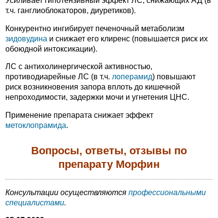
Усиливает гипотензивный эффект ЛС, снижающих АД (в
т.ч. ганглиоблокаторов, диуретиков).
Конкурентно ингибирует печеночный метаболизм
зидовудина
и снижает его клиренс (повышается риск их
обоюдной интоксикации).
ЛС с антихолинергической активностью,
противодиарейные ЛС (в т.ч.
лоперамид
) повышают
риск возникновения запора вплоть до кишечной
непроходимости, задержки мочи и угнетения ЦНС.
Применение препарата снижает эффект
метоклопрамида
.
Вопросы, ответы, отзывы по
препарату Морфин
Консультации осуществляются
профессиональными
специалистами
.