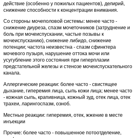
действие (особенно у пожилых пациентов), делирий,
снижение способности к концентрации внимания.
Со стороны мочеполовой системы: менее часто -
снижение диуреза, спазм мочеточников (затруднение и
боль при мочеиспускании, частые позывы к
мочеиспусканию), снижение либидо, снижение
потенции; частота неизвестна - спазм сфинктера
мочевого пузыря, нарушение оттока мочи или
усугубление этого состояния при гиперплазии
предстательной железы и стенозе мочеиспускательного
канала.
Аллергические реакции: более часто - свистящее
дыхание, гиперемия лица, сыпь кожи лица; менее часто
- кожная сыпь, крапивница, кожный зуд, отек лица, отек
трахеи, ларингоспазм, озноб.
Местные реакции: гиперемия, отек, жжение в месте
инъекции
Прочие: более часто - повышенное потоотделение,