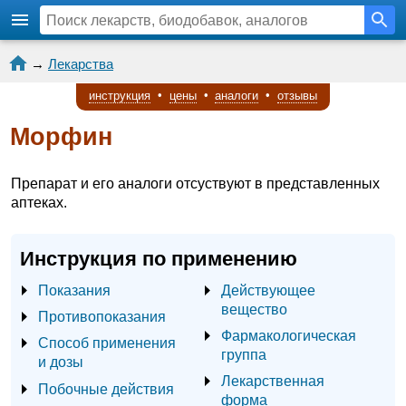
→
Лекарства
инструкция
•
цены
•
аналоги
•
отзывы
Морфин
Препарат и его аналоги отсуствуют в представленных
аптеках.
Инструкция по применению
Показания
Действующее
вещество
Противопоказания
Фармакологическая
Способ применения
группа
и дозы
Лекарственная
Побочные действия
форма