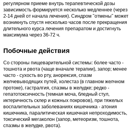
регулярном приеме внутрь терапевтической дозы
зависимость формируется несколько медленнее (через
2-14 дней от начала лечения). Синдром "отмены" может
возникнуть спустя несколько часов после прекращения
длительного курса лечения препаратом и достигнуть
максимума через 36-72 ч.
Побочные действия
Со стороны пищеварительной системы: более часто -
тошнота и рвота (чаще вначале терапии), запор; менее
часто - сухость во рту, анорексия, спазм
желчевыводящих путей, холестаз (в главном желчном
протоке), гастралгия, спазмы в желудке; редко -
гепатотоксичность (темная моча, бледный стул,
иктеричность склер и кожных покровов), при тяжелых
воспалительных заболеваниях кишечника - атония
кишечника, паралитическая кишечная непроходимость,
токсический мегаколон (запор, метеоризм, тошнота,
спазмы в желудке, рвота).