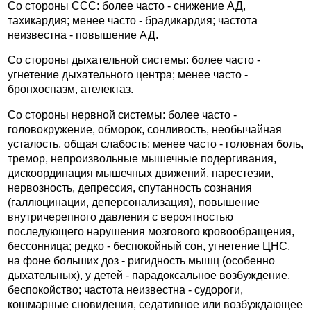
Со стороны ССС: более часто - снижение АД,
тахикардия; менее часто - брадикардия; частота
неизвестна - повышение АД.
Со стороны дыхательной системы: более часто -
угнетение дыхательного центра; менее часто -
бронхоспазм, ателектаз.
Со стороны нервной системы: более часто -
головокружение, обморок, сонливость, необычайная
усталость, общая слабость; менее часто - головная боль,
тремор, непроизвольные мышечные подергивания,
дискоординация мышечных движений, парестезии,
нервозность, депрессия, спутанность сознания
(галлюцинации, деперсонализация), повышение
внутричерепного давления с вероятностью
последующего нарушения мозгового кровообращения,
бессонница; редко - беспокойный сон, угнетение ЦНС,
на фоне больших доз - ригидность мышц (особенно
дыхательных), у детей - парадоксальное возбуждение,
беспокойство; частота неизвестна - судороги,
кошмарные сновидения, седативное или возбуждающее