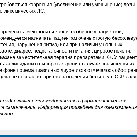
требоваться коррекция (увеличение или уменьшение) дозы
огликемических ЛС.
пределять электролиты крови, особенно у пациентов,
мендуется назначать пациентам очень строгую бессолевую
тения, нарушения ритма) или при наличии у больных
воте, диарее, недостаточности питания, циррозе печени,
оказана заместительная терапия препаратами K+. У пациент
ь за липидами в сыворотке крови (в случае повышения их
На фоне приема тиазидных диуретиков отмечалось обострен
она не выявлено, при его назначении больным с СКВ след
 предназначена для медицинских и фармацевтических
ля самолечения. Информация приведена для ознакомления
льной.