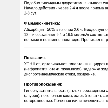
Подобно тиазидным диуретикам, вызывает сн
Начало действия - через 2-4 ч после приема в
2-3 сут.
Фармакокинетика:
Абсорбция - 50% в течение 2.6 ч. Биодоступно
12 ч и составляет 9.4 и 16.5 ммоль/л соответс
почками в неизмененном виде. Проникает в г
Показания:
ХСН II ст., артериальная гипертензия, цирроз
(нефропатия, отеки, эклампсия), задержка жи
диспротеинемические отеки, ожирение.
Противопоказания:
Гиперчувствительность (в т.ч. к производным
(анурия), печеночная кома, острый гепатит, 
осторожностью. Почечная и/или печеночная не