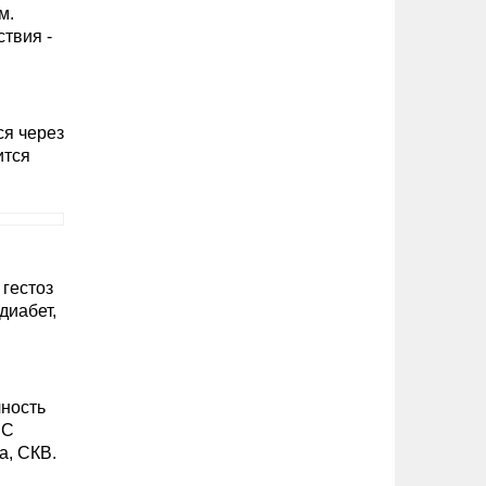
м.
ствия -
ся через
ится
 гестоз
диабет,
чность
.C
а, СКВ.