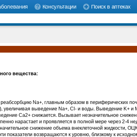
аболевания
Консультации
Поиск в аптеках
ного вещества:
ю реабсорбцию Na+, главным образом в периферических по
), увеличивая выведение Na+, Cl- и воды. Выведение K+ и
выведение Ca2+ снижается. Вызывает незначительное снижен
енно нарастает и проявляется в полной мере через 2-4 не
значительное снижение объема внеклеточной жидкости, ОЦК
ти показатели возвращаются к уровню, близкому к исходном