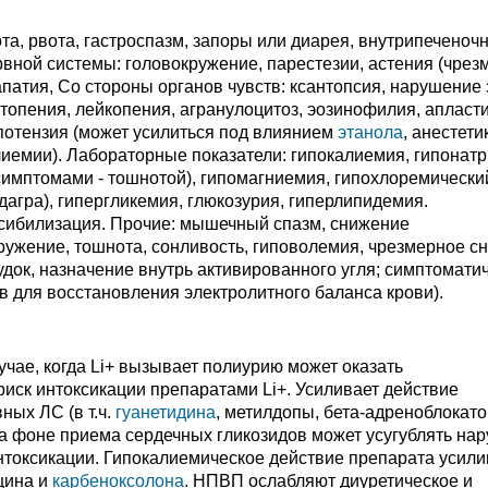
а, рвота, гастроспазм, запоры или диарея, внутрипеченоч
ервной системы: головокружение, парестезии, астения (чре
апатия, Со стороны органов чувств: ксантопсия, нарушение 
топения, лейкопения, агранулоцитоз, эозинофилия, апласт
потензия (может усилиться под влиянием
этанола
, анестети
лиемии). Лабораторные показатели: гипокалиемия, гипонат
симптомами - тошнотой), гипомагниемия, гипохлоремически
дагра), гипергликемия, глюкозурия, гиперлипидемия.
нсибилизация. Прочие: мышечный спазм, снижение
ужение, тошнота, сонливость, гиповолемия, чрезмерное с
удок, назначение внутрь активированного угля; симптомати
ов для восстановления электролитного баланса крови).
учае, когда Li+ вызывает полиурию может оказать
 риск интоксикации препаратами Li+. Усиливает действие
ных ЛС (в т.ч.
гуанетидина
, метилдопы, бета-адреноблокато
а фоне приема сердечных гликозидов может усугублять на
нтоксикации. Гипокалиемическое действие препарата усили
цина и
карбеноксолона
. НПВП ослабляют диуретическое и