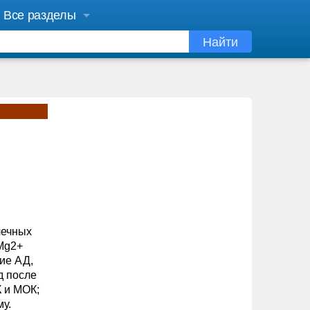
Все разделы
Найти
чечных
 Mg2+
ие АД,
д после
 и МОК;
у.