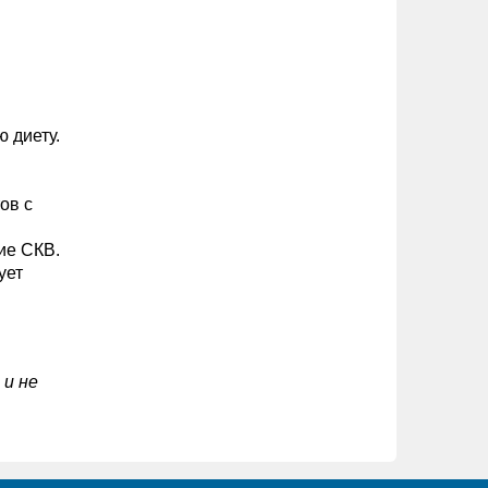
 диету.
ов с
ие СКВ.
ует
 и не