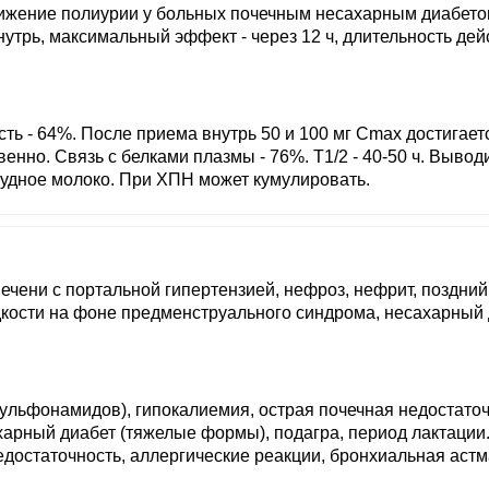
ижение полиурии у больных почечным несахарным диабето
нутрь, максимальный эффект - через 12 ч, длительность дей
сть - 64%. После приема внутрь 50 и 100 мг Cmax достигает
твенно. Связь с белками плазмы - 76%. T1/2 - 40-50 ч. Вывод
рудное молоко. При ХПН может кумулировать.
 печени с портальной гипертензией, нефроз, нефрит, поздний
дкости на фоне предменструального синдрома, несахарный 
 сульфонамидов), гипокалиемия, острая почечная недостато
сахарный диабет (тяжелые формы), подагра, период лактации
достаточность, аллергические реакции, бронхиальная астм