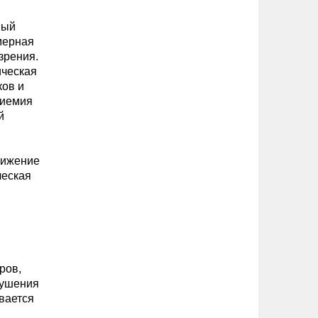
ный
змерная
зрения.
ическая
ков и
риемия
й
нижение
ческая
ров,
рушения
вается