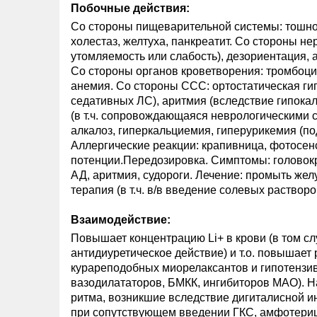
Побочные действия:
Со стороны пищеварительной системы: тошнот
холестаз, желтуха, панкреатит. Со стороны н
утомляемость или слабость), дезориентация, 
Со стороны органов кроветворения: тромбоци
анемия. Со стороны ССС: ортостатическая ги
седативных ЛС), аритмия (вследствие гипока
(в т.ч. сопровождающаяся неврологическими 
алкалоз, гиперкальциемия, гиперурикемия (по
Аллергические реакции: крапивница, фотосе
потенции.Передозировка. Симптомы: головокр
АД, аритмия, судороги. Лечение: промыть жел
терапия (в т.ч. в/в введение солевых раствор
Взаимодействие:
Повышает концентрацию Li+ в крови (в том сл
антидиуретическое действие) и т.о. повышает
курареподобных миорелаксантов и гипотензив
вазодилататоров, БМКК, ингибиторов МАО). Н
ритма, возникшие вследствие дигиталисной и
при сопутствующем введении ГКС, амфотери