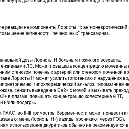
той внутрь дозы выводится в неизменном виде в течение 24 
е реакции на компоненты Лористы Н: ангионевротический 
я, повышение активности "печеночных" трансаминаз.
начальной дозы Лористы Н больным пожилого возраста.
отензивными ЛС. Может повышать концентрацию мочевины 
онним стенозом почечных артерий или стенозом почечной а
ставе Лористы Н может усилить гипотензию и нарушения во
гипонатриемию, гипохлоремический алкалоз, гипомагниеми
люкозе, снизить выведение Ca2+ с мочой и вызывать прехо
2+ в плазме, повышать концентрацию холестерина и ТГ,
и и/или подагры.
РААС, во II-III триместры беременности может привести к 
азана отмена Лористы Н (тиазиды проникают через ГЭБ).
ам использование диуретиков обычно не рекомендуется в