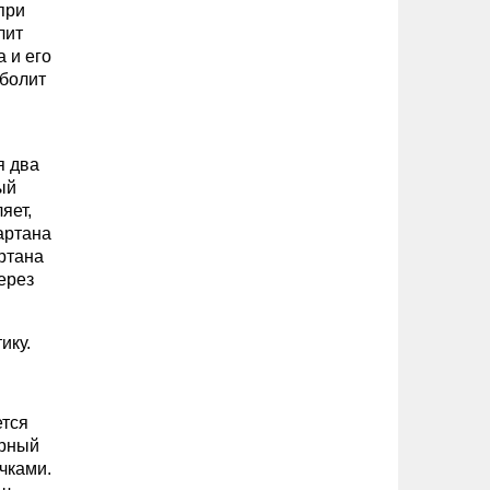
при
лит
 и его
аболит
я два
ый
яет,
зартана
артана
ерез
ику.
ется
арный
чками.