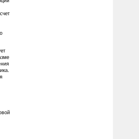
бции
счет
о
ует
азме
ения
ика.
я
овой