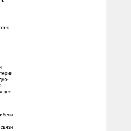
ч.
отек
и
ртерии
дно-
ю,
дящее
гибели
 связи