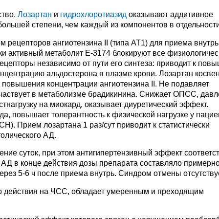
ство.
Лозартан
и
гидрохлоротиазид
оказывают аддитивное
большей степени, чем каждый из компонентов в отдельности
 рецепторов ангиотензина II (типа AT1) для приема внутрь.
ески активный метаболит Е-3174 блокируют все физиологичес
рецепторы независимо от пути его синтеза: приводит к пов
онцентрацию альдостерона в плазме крови. Лозартан косве
 повышения концентрации ангиотензина II. Не подавляет
 участвует в метаболизме брадикинина. Снижает ОПСС, давл
тнагрузку на миокард, оказывает диуретический эффект.
а, повышает толерантность к физической нагрузке у пацие
Н). Прием лозартана 1 раз/сут приводит к статистически
олического АД.
ение суток, при этом антигипертензивный эффект соответс
АД в конце действия дозы препарата составляло примерно
рез 5-6 ч после приема внутрь. Синдром отмены отсутствуе
го действия на ЧСС, обладает умеренным и преходящим