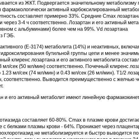
ывается из ЖКТ. Подвергается значительному метаболизму 
уя фармакологически активный карбоксилированный метабо
упность составляет примерно 33%. Средние Cmax лозартана
и через 3-4 ч соответственно. Лозартан и его активный мет
овном с альбуминами) более чем на 99%. Vd лозартана
ез ГЭБ.
активного (Е-3174) метаболита (14%) и неактивных, включа
гидроксилирования бутильной группы цепи и менее значим
ный клиренс лозартана и его активного метаболита составл
83 мл/сек (50 мл/мин) соответственно. Почечный клиренс ло
1.23 мл/сек (74 мл/мин) и 0.43 мл/сек (26 мл/мин). T1/2 лоз
9 ч, соответственно. Выводится преимущественно с желчью ч
т.
тан и его активный метаболит имеют линейную фармакокинет
тиазида составляет 60-80%. Cmax в плазме крови достига
ие с белками плазмы крови - 64%. Проникает через плацент
рохлоротиазид не метаболизируется и быстро выводится по