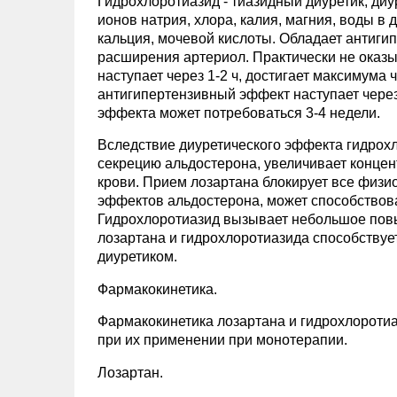
Гидрохлоротиазид - тиазидный диуретик, ди
ионов натрия, хлора, калия, магния, воды 
кальция, мочевой кислоты. Обладает антиги
расширения артериол. Практически не оказ
наступает через 1-2 ч, достигает максимума 
антигипертензивный эффект наступает через
эффекта может потребоваться 3-4 недели.
Вследствие диуретического эффекта гидрох
секрецию альдостерона, увеличивает концен
крови. Прием лозартана блокирует все физи
эффектов альдостерона, может способствова
Гидрохлоротиазид вызывает небольшое повы
лозартана и гидрохлоротиазида способству
диуретиком.
Фармакокинетика.
Фармакокинетика лозартана и гидрохлороти
при их применении при монотерапии.
Лозартан.