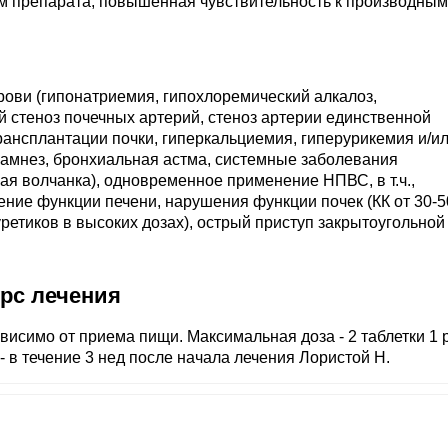
м препарата; повышенная чувствительность к производным
ови (гипонатриемия, гипохлоремический алкалоз,
й стеноз почечных артерий, стеноз артерии единственной
ансплантации почки, гиперкальциемия, гиперурикемия и/и
намнез, бронхиальная астма, системные заболевания
ная волчанка), одновременное применение НПВС, в т.ч.,
ение функции печени, нарушения функции почек (КК от 30-5
уретиков в высоких дозах), острый приступ закрытоугольной
урс лечения
ависимо от приема пищи. Максимальная доза - 2 таблетки 1 
 в течение 3 нед после начала лечения Лористой Н.