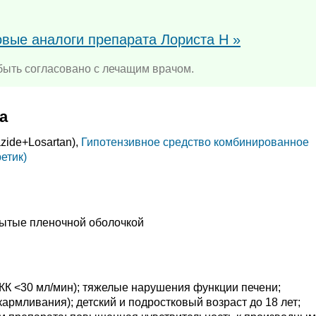
овые аналоги препарата Лориста Н »
ыть согласовано с лечащим врачом.
а
azide+
Losartan),
Гипотензивное средство комбинированное
етик)
рытые пленочной оболочкой
(КК <30 мл/мин); тяжелые нарушения функции печени;
кармливания); детский и подростковый возраст до 18 лет;