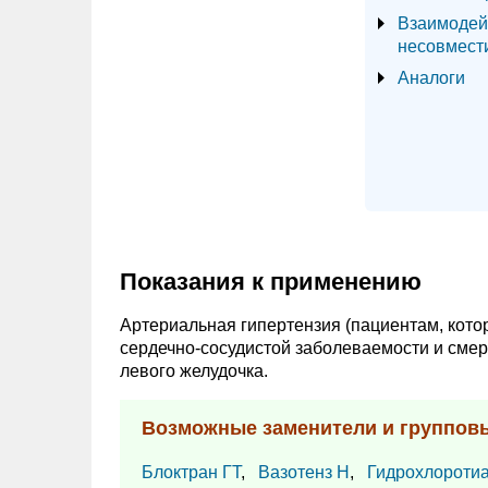
Взаимодей
несовмест
Аналоги
Показания к применению
Артериальная гипертензия (пациентам, кото
сердечно-сосудистой заболеваемости и смер
левого желудочка.
Возможные заменители и группов
Блоктран ГТ
,
Вазотенз Н
,
Гидрохлороти