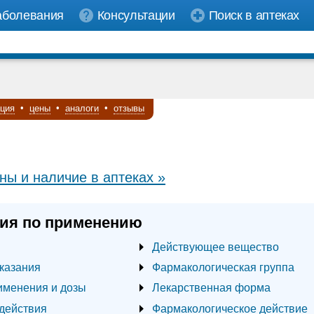
аболевания
Консультации
Поиск в аптеках
кция
•
цены
•
аналоги
•
отзывы
ны и наличие в аптеках »
ия по применению
Действующее вещество
казания
Фармакологическая группа
именения и дозы
Лекарственная форма
действия
Фармакологическое действие