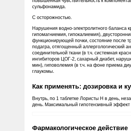
повышенная чувствительность к компонента
сульфонамида.
С осторожностью.
Нарушения водно-электролитного баланса кр
гипомагниемия, гипокалиемия), двусторонни
функционирующей почки, состояние после тр
подагра, отягощенный аллергологический а
соединительной ткани (в т.ч. системная крас
ингибиторов ЦОГ-2, сахарный диабет, наруш
мин), гиповолемия (в т.ч. на фоне приема ди
глаукомы.
Как применять: дозировка и к
Внутрь, по 1 таблетке Лористы Н в день, нез
день. Максимальный гипотензивный эффект -
Фармакологическое действие