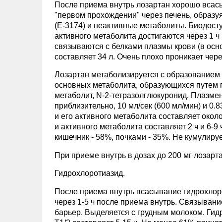
После приема внутрь лозартан хорошо всас
"первом прохождении" через печень, образ
(Е-3174) и неактивные метаболиты. Биодост
активного метаболита достигаются через 1 ч 
связываются с белками плазмы крови (в осн
составляет 34 л. Очень плохо проникает чер
Лозартан метаболизируется с образованием 
основных метаболита, образующихся путем 
метаболит, N-2-тетразолглюкуронид. Плазмен
приблизительно, 10 мл/сек (600 мл/мин) и 0.
и его активного метаболита составляет около 
и активного метаболита составляет 2 ч и 6-
кишечник - 58%, почками - 35%. Не кумулируе
При приеме внутрь в дозах до 200 мг лозар
Гидрохлоротиазид.
После приема внутрь всасывание гидрохлоро
через 1-5 ч после приема внутрь. Связыван
барьер. Выделяется с грудным молоком. Гид