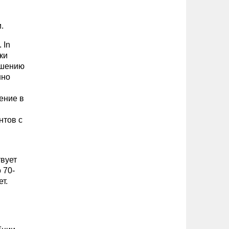
.
 In
ки
ышению
нно
ение в
нтов с
твует
 70-
т.