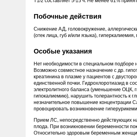
T1/2 составляет 5-15 ч. Не менее 61% приня
Побочные действия
Снижение АД, головокружение, аллергически
(отек лица, губ и/или языка), гиперкалиеми
Особые указания
Нет необходимости в специальном подборе 
Возможно совместное назначение с др. гип
креатинина в плазме у пациентов с двустор
единственной почки. Гидрохлоротиазид в со
электролитного баланса (уменьшение ОЦК, 
гипокалиемию), нарушить толерантность к г
незначительное повышение концентрации Ca
провоцировать возникновение гиперурикеми
Прием ЛС, непосредственно действующих на 
плода. При возникновении беременности пок
Относительно здоровым беременным женщин