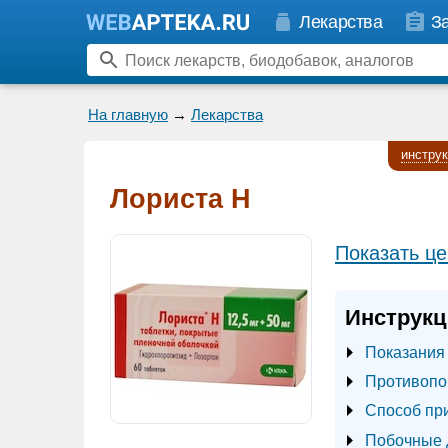
Лекарства
З
На главную
→
Лекарства
инстру
Лориста Н
Показать це
Инструкц
Показания
Противопо
Способ пр
Побочные 