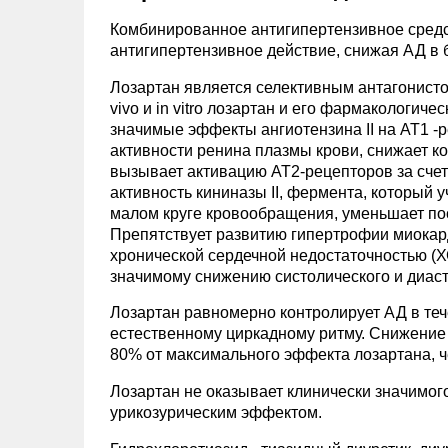
Комбинированное антигипертензивное сред
антигипертензивное действие, снижая АД в 
Лозартан является селективным антагонистом
vivo и in vitro лозартан и его фармакологич
значимые эффекты ангиотензина II на AT1 -
активности ренина плазмы крови, снижает к
вызывает активацию АТ2-рецепторов за счет
активность кининазы II, фермента, который
малом круге кровообращения, уменьшает пос
Препятствует развитию гипертрофии миокард
хронической сердечной недостаточностью (ХС
значимому снижению систолического и диаст
Лозартан равномерно контролирует АД в теч
естественному циркадному ритму. Снижение 
80% от максимального эффекта лозартана, че
Лозартан не оказывает клинически значимо
урикозурическим эффектом.