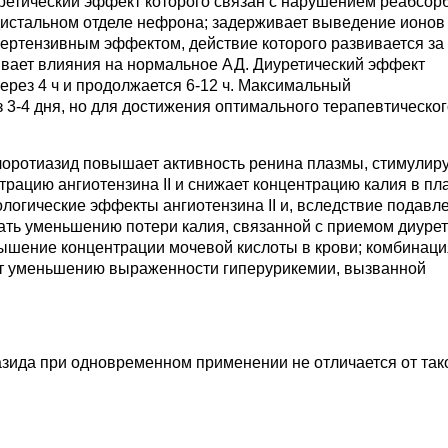
уретический эффект которого связан с нарушением реабсор
в дистальном отделе нефрона; задерживает выведение ионов
пертензивным эффектом, действие которого развивается за 
ывает влияния на нормальное АД. Диуретический эффект
через 4 ч и продолжается 6-12 ч. Максимальный
 3-4 дня, но для достижения оптимального терапевтическог
лоротиазид повышает активность ренина плазмы, стимулир
трацию ангиотензина II и снижает концентрацию калия в пл
ологические эффекты ангиотензина II и, вследствие подавл
ть уменьшению потери калия, связанной с приемом диурет
шение концентрации мочевой кислоты в крови; комбинаци
ет уменьшению выраженности гиперурикемии, вызванной
азида при одновременном применении не отличается от так