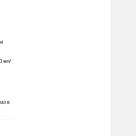
ли
0 мл/
раз в