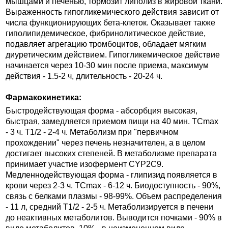
мышцами и печенью, тормозит липолиз в жировой ткани.
Выраженность гипогликемического действия зависит от
числа функционирующих бета-клеток. Оказывает также
гиполипидемическое, фибринолитическое действие,
подавляет агрегацию тромбоцитов, обладает мягким
диуретическим действием. Гипогликемическое действие
начинается через 10-30 мин после приема, максимум
действия - 1.5-2 ч, длительность - 20-24 ч.
Фармакокинетика:
Быстродействующая форма - абсорбция высокая,
быстрая, замедляется приемом пищи на 40 мин. TCmax
- 3 ч. T1/2 - 2-4 ч. Метаболизм при "первичном
прохождении" через печень незначителен, а в целом
достигает высоких степеней. В метаболизме препарата
принимает участие изофермент CYP2C9.
Медленнодействующая форма - глипизид появляется в
крови через 2-3 ч. TCmax - 6-12 ч. Биодоступность - 90%,
связь с белками плазмы - 98-99%. Объем распределения
- 11 л, средний T1/2 - 2-5 ч. Метаболизируется в печени
до неактивных метаболитов. Выводится почками - 90% в