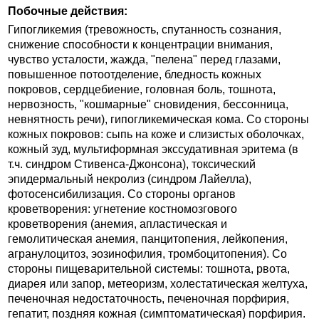
Побочные действия:
Гипогликемия (тревожность, спутанность сознания,
снижение способности к концентрации внимания,
чувство усталости, жажда, "пелена" перед глазами,
повышенное потоотделение, бледность кожных
покровов, сердцебиение, головная боль, тошнота,
нервозность, "кошмарные" сновидения, бессонница,
невнятность речи), гипогликемическая кома. Со стороны
кожных покровов: сыпь на коже и слизистых оболочках,
кожный зуд, мультиформная экссудативная эритема (в
т.ч. синдром Стивенса-Джонсона), токсический
эпидермальный некролиз (синдром Лайелла),
фотосенсибилизация. Со стороны органов
кроветворения: угнетение костномозгового
кроветворения (анемия, апластическая и
гемолитическая анемия, панцитопения, лейкопения,
агранулоцитоз, эозинофилия, тромбоцитопения). Со
стороны пищеварительной системы: тошнота, рвота,
диарея или запор, метеоризм, холестатическая желтуха,
печеночная недостаточность, печеночная порфирия,
гепатит, поздняя кожная (симптоматическая) порфирия.