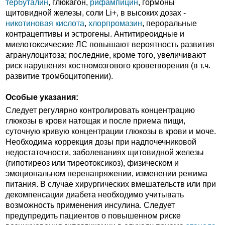
тербуталин
, глюкагон,
рифампицин
, гормоны
щитовидной железы, соли Li+, в высоких дозах -
никотиновая кислота
,
хлорпромазин
, пероральные
контрацептивы и эстрогены. Антитиреоидные и
миелотоксические ЛС повышают вероятность развития
агранулоцитоза; последние, кроме того, увеличивают
риск нарушения костномозгового кроветворения (в т.ч.
развитие тромбоцитопении).
Особые указания:
Следует регулярно контролировать концентрацию
глюкозы в крови натощак и после приема пищи,
суточную кривую концентрации глюкозы в крови и моче.
Необходима коррекция дозы при надпочечниковой
недостаточности, заболеваниях щитовидной железы
(гипотиреоз или тиреотоксикоз), физическом и
эмоциональном перенапряжении, изменении режима
питания. В случае хирургических вмешательств или при
декомпенсации диабета необходимо учитывать
возможность применения инсулина. Следует
предупредить пациентов о повышенном риске