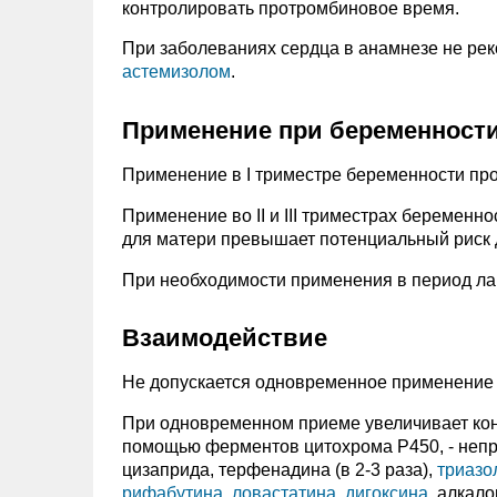
контролировать протромбиновое время.
При заболеваниях сердца в анамнезе не ре
астемизолом
.
Применение при беременности
Применение в I триместре беременности пр
Применение во II и III триместрах беременно
для матери превышает потенциальный риск 
При необходимости применения в период лак
Взаимодействие
Не допускается одновременное применение 
При одновременном приеме увеличивает кон
помощью ферментов цитохрома P450, - неп
цизаприда, терфенадина (в 2-3 раза),
триазо
рифабутина
,
ловастатина
,
дигоксина
, алкал