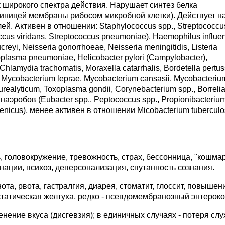
широкого спектра действия. Нарушает синтез белка
иницей мембраны рибосом микробной клетки). Действует на
й. Активен в отношении: Staphylococcus spp., Streptococcu
ccus viridans, Streptococcus pneumoniae), Haemophilus influe
eyi, Neisseria gonorrhoeae, Neisseria meningitidis, Listeria
lasma pneumoniae, Helicobacter pylori (Campylobacter),
lamydia trachomatis, Moraxella catarrhalis, Bordetella pertus
 Mycobacterium leprae, Mycobacterium cansasii, Mycobacteriu
ealyticum, Toxoplasma gondii, Corynebacterium spp., Borreli
анаэробов (Eubacter spp., Peptococcus spp., Propionibacterium
genicus), менее активен в отношении Micobacterium tuberculo
, головокружение, тревожность, страх, бессонница, "кошма
нации, психоз, деперсонализация, спутанность сознания.
а, рвота, гастралгия, диарея, стоматит, глоссит, повышен
статическая желтуха, редко - псевдомембранозный энтероко
нение вкуса (дисгевзия); в единичных случаях - потеря слу