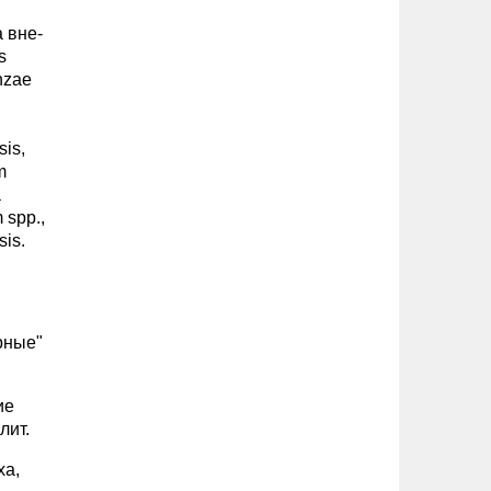
 вне-
s
nzae
sis,
m
a
 spp.,
sis.
рные"
ие
лит.
ха,