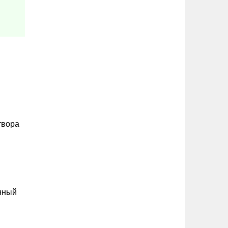
твора
енный