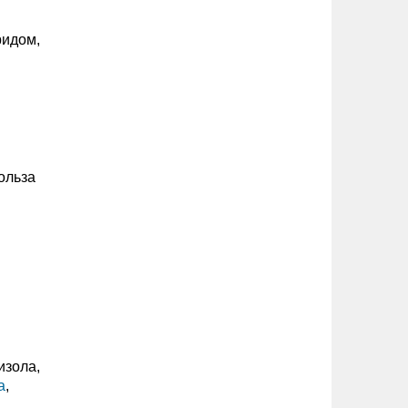
ридом,
ольза
изола,
а
,