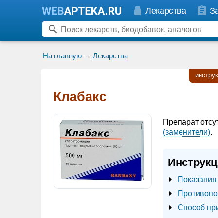
Лекарства
З
На главную
→
Лекарства
инстру
Клабакс
Препарат отсу
(заменители)
.
Инструкц
Показания
Противопо
Способ пр