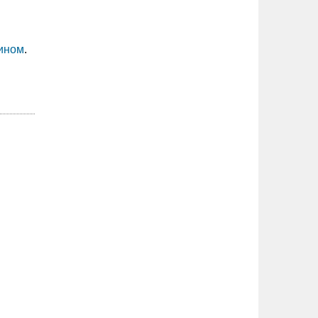
ином
.