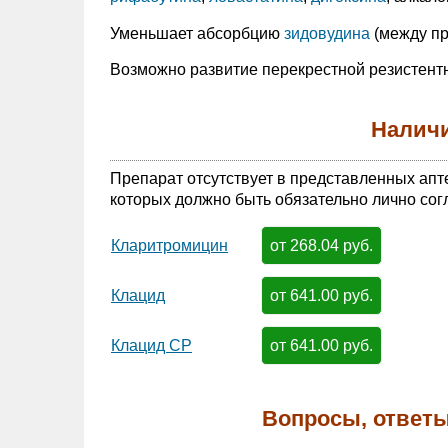
Уменьшает абсорбцию
зидовудина
(между пр
Возможно развитие перекрестной резистент
Наличи
Препарат отсутствует в представленных апт
которых должно быть обязательно лично сог
от 268.04 руб.
Кларитромицин
от 641.00 руб.
Клацид
от 641.00 руб.
Клацид СР
Вопросы, ответы