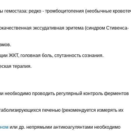
ы гемостаза: редко - тромбоцитопения (необычные кровоте
локачественная экссудативная эритема (синдром Стивенса-
змов.
и ЖКТ, головная боль, спутанность сознания.
еская терапия.
ни необходимо проводить регулярный контроль ферментов
таболизирующихся печенью (рекомендуется измерять их
ином
или др. непрямыми антикоагулянтами необходимо