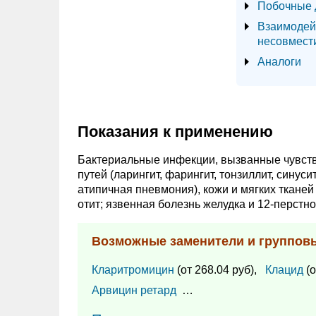
Побочные 
Взаимодей
несовмест
Аналоги
Показания к применению
Бактериальные инфекции, вызванные чувст
путей (ларингит, фарингит, тонзиллит, синус
атипичная пневмония), кожи и мягких тканей
отит; язвенная болезнь желудка и 12-перстн
Возможные заменители и группов
Кларитромицин
(от 268.04 руб),
Клацид
(о
Арвицин ретард
…