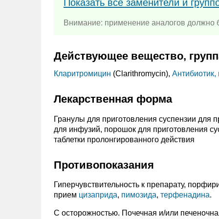
Показать все заменители и групп
Внимание: применение аналогов должно б
Действующее вещество, групп
Кларитромицин
(Clarithromycin),
Антибиотик,
Лекарственная форма
Гранулы для приготовления суспензии для п
для инфузий, порошок для приготовления су
таблетки пролонгированного действия
Противопоказания
Гиперчувствительность к препарату, порфири
прием
цизаприда
,
пимозида
,
терфенадина
.
C осторожностью. Почечная и/или печеночна