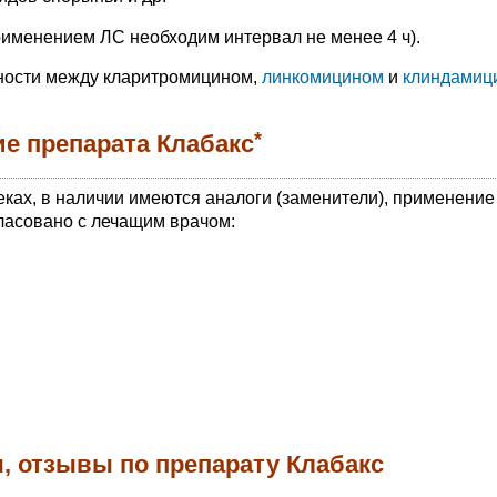
именением ЛС необходим интервал не менее 4 ч).
ности между кларитромицином,
линкомицином
и
клиндамиц
*
е препарата Клабакс
еках, в наличии имеются аналоги (заменители), применение
ласовано с лечащим врачом:
, отзывы по препарату Клабакс