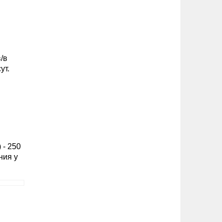
/в
ут.
 - 250
ния у