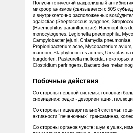
Полусинтетический макролидный антибиотик 
микроорганизмов (связывается с 50S субъед
и внутриклеточно расположенных возбудителе
agalactiae (Streptococcus pyogenes, Streptoco
(Haemophilus parainfluenzae), Haemophilus ducr
monocytogenes, Legionella pneumophila, Mycop
Campylobacter jejuni, Chlamydia pneumoniae, Ch
Propionibacterium acne, Mycobacterium avium,
marinom, Staphylococcus aureus, Ureaplasma ur
burgdorferi, Pasteurella multocida, некоторых 
Clostridium perfringens, Bacteroides melanino
Побочные действия
Со стороны нервной системы: головная боль
сновидения; редко - дезориентация, галлюци
Со стороны пищеварительной системы: тошнот
активности "печеночных" трансаминаз, холе
Со стороны органов чувств: шум в ушах, изме