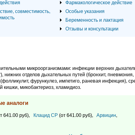
действия
Фармакологическое действие
ствие, совместимость,
Особые указания
имость
Беременность и лактация
Отзывы и консультации
вительными микроорганизмами: инфекции верхних дыхател
ит), нижних отделов дыхательных путей (бронхит, пневмония,
 (фолликулит, фурункулез, импетиго, раневая инфекция), с
ой кишки, микобактериоз, хламидиоз.
ые аналоги
т 641.00 руб),
Клацид СР
(от 641.00 руб),
Арвицин
,