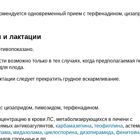
комендуется одновременный прием с терфенадином, цизап
 и лактации
отивопоказано.
сти возможно только в тех случаях, когда предполагаемая п
для плода.
тации следует прекратить грудное вскармливание.
с цизапридом, пимозидом, терфенадином.
центрацию в крови ЛС, метаболизирующихся в печени с
рямых антикоагулянтов,
карбамазепина
,
теофиллина
, астем
лама
,
мидазолама
,
циклоспорина
,
дизопирамида
,
фенитоин
оидов спорыньи и др.