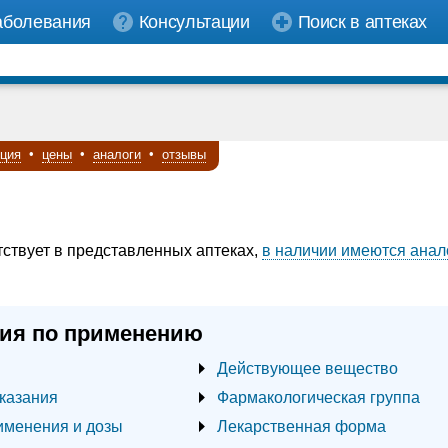
аболевания
Консультации
Поиск в аптеках
кция
•
цены
•
аналоги
•
отзывы
тствует в представленных аптеках,
в наличии имеются анал
ия по применению
Действующее вещество
казания
Фармакологическая группа
именения и дозы
Лекарственная форма