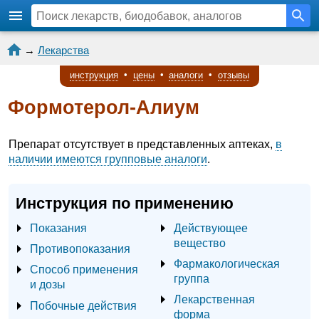
→
Лекарства
инструкция
•
цены
•
аналоги
•
отзывы
Формотерол-Алиум
Препарат отсутствует в представленных аптеках,
в
наличии имеются групповые аналоги
.
Инструкция по применению
Показания
Действующее
вещество
Противопоказания
Фармакологическая
Способ применения
группа
и дозы
Лекарственная
Побочные действия
форма