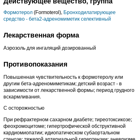
Действующее вещество, группа
Формотерол
(Formoterol),
Бронходилатирующее
средство - бета2-адреномиметик селективный
Лекарственная форма
Аэрозоль для ингаляций дозированный
Противопоказания
Повышенная чувствительность к формотеролу или
другим бета-адреномиметикам; детский возраст - в
зависимости от лекарственной формы; период грудного
вскармливания.
С осторожностью
При рефрактерном сахарном диабете; тиреотоксикозе;
феохромоцитоме; гипертрофической обструктивной
кардиомиопатии; идиопатическом субаортальном
стенозе; тяжелой артериальной гипертензии; аневризме