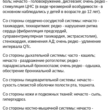
боль; нечасто - головокружение, дисгевзия; очень редко -
стимуляция ЦНС (в виде чрезмерной возбудимости - в
основном наблюдались у детей в возрасте до 12 лет).
Со стороны сердечно-сосудистой системы: нечасто -
тахикардия, тихиаритмия: редко - нарушения ритма
сердца (фибрилляция предсердий,
суправентрикулярная тахикардия, экстрасистолия),
стенокардия, изменения АД; очень редко - удлинение
интервала QTc.
Со стороны дыхательной системы: часто - кашель;
нечасто - раздражение ротоглотки; редко -
парадоксальный бронхоспазм; очень редко - одышка,
обострение бронхиальной астмы.
Со стороны пищеварительной системы: нечасто -
сухость слизистой оболочки полости рта, тошнота.
Со стороны кожи и подкожных тканей: нечасто - сыпь,
гипергидроз.
Со стороны костно-мышечной системы: нечасто -