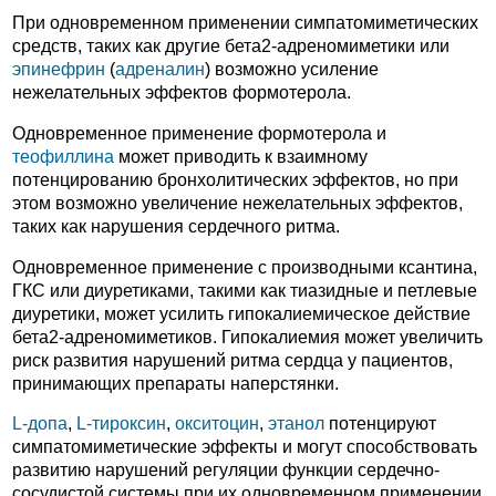
При одновременном применении симпатомиметических
средств, таких как другие бета2-адреномиметики или
эпинефрин
(
адреналин
) возможно усиление
нежелательных эффектов формотерола.
Одновременное применение формотерола и
теофиллина
может приводить к взаимному
потенцированию бронхолитических эффектов, но при
этом возможно увеличение нежелательных эффектов,
таких как нарушения сердечного ритма.
Одновременное применение с производными ксантина,
ГКС или диуретиками, такими как тиазидные и петлевые
диуретики, может усилить гипокалиемическое действие
бета2-адреномиметиков. Гипокалиемия может увеличить
риск развития нарушений ритма сердца у пациентов,
принимающих препараты наперстянки.
L-допа
,
L-тироксин
,
окситоцин
,
этанол
потенцируют
симпатомиметические эффекты и могут способствовать
развитию нарушений регуляции функции сердечно-
сосудистой системы при их одновременном применении