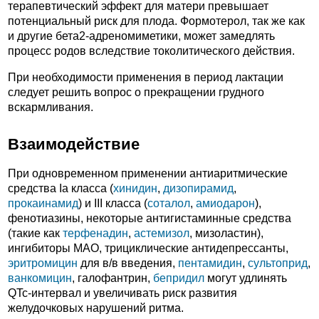
терапевтический эффект для матери превышает
потенциальный риск для плода. Формотерол, так же как
и другие бета2-адреномиметики, может замедлять
процесс родов вследствие токолитического действия.
При необходимости применения в период лактации
следует решить вопрос о прекращении грудного
вскармливания.
Взаимодействие
При одновременном применении антиаритмические
средства Iа класса (
хинидин
,
дизопирамид
,
прокаинамид
) и III класса (
соталол
,
амиодарон
),
фенотиазины, некоторые антигистаминные средства
(такие как
терфенадин
,
астемизол
, мизоластин),
ингибиторы МАО, трициклические антидепрессанты,
эритромицин
для в/в введения,
пентамидин
,
сультоприд
,
ванкомицин
, галофантрин,
бепридил
могут удлинять
QTc-интервал и увеличивать риск развития
желудочковых нарушений ритма.