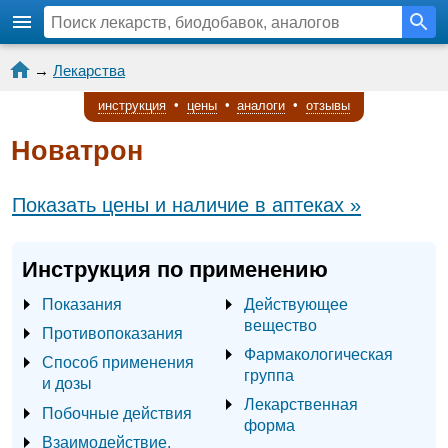
→
Лекарства
инструкция
•
цены
•
аналоги
•
отзывы
Новатрон
Показать цены и наличие в аптеках »
Инструкция по применению
Показания
Действующее
вещество
Противопоказания
Фармакологическая
Способ применения
группа
и дозы
Лекарственная
Побочные действия
форма
Взаимодействие,