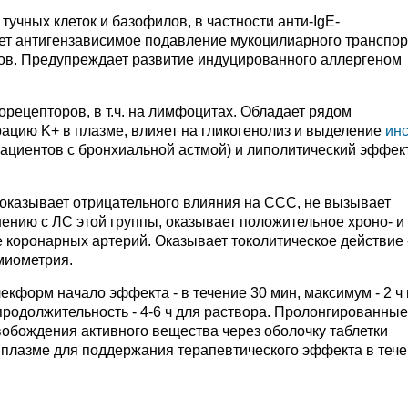
учных клеток и базофилов, в частности анти-IgE-
ет антигензависимое подавление мукоцилиарного транспор
ов. Предупреждает развитие индуцированного аллергеном
рецепторов, в т.ч. на лимфоцитах. Обладает рядом
ацию K+ в плазме, влияет на гликогенолиз и выделение
ин
пациентов с бронхиальной астмой) и липолитический эффект
 оказывает отрицательного влияния на ССС, не вызывает
нию с ЛС этой группы, оказывает положительное хроно- и
коронарных артерий. Оказывает токолитическое действие 
миометрия.
кформ начало эффекта - в течение 30 мин, максимум - 2 ч
 продолжительность - 4-6 ч для раствора. Пролонгированные
обождения активного вещества через оболочку таблетки
плазме для поддержания терапевтического эффекта в теч