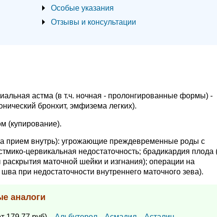
Особые указания
Отзывы и консультации
иальная астма (в т.ч. ночная - пролонгированные формы) -
онический бронхит, эмфизема легких).
м (купирование).
а прием внутрь): угрожающие преждевременные роды с
стмико-цервикальная недостаточность; брадикардия плода 
 раскрытия маточной шейки и изгнания); операции на
шва при недостаточности внутреннего маточного зева).
ые аналоги
т 179.77 руб),
Альбутерол
,
Асмадил
,
Асталин
…