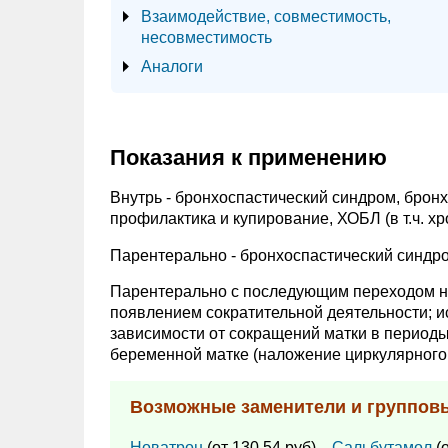
Взаимодействие, совместимость,
несовместимость
Аналоги
Показания к применению
Внутрь - бронхоспастический синдром, бронх
профилактика и купирование, ХОБЛ (в т.ч. хр
Парентерально - бронхоспастический синдро
Парентерально с последующим переходом н
появлением сократительной деятельности; и
зависимости от сокращений матки в периоды
беременной матке (наложение циркулярного 
Возможные заменители и группов
Новатрон
(от 130.54 руб),
Сальбутамол
(о