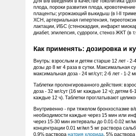
Для в/в введения в качестве токолитика (до
плода, пороки развития плода, кровотечен
плаценты; угрожающий выкидыш (в I-II трим
ХСН, артериальная гипертензия, тиреотокси
лактации, ИБС (стенокардия, инфаркт миокар
диабет, эпилепсия, судороги, стеноз ЖКТ (в 
Как применять: дозировка и к
Внутрь: взрослым и детям старше 12 лет - 2
дозы до 8 мг 4 раза в сутки. Максимальная суто
максимальная доза - 24 мг/сут; 2-6 лет - 1-2 мг 
Таблетки пролонгированного действия: взрос
доза - 32 мг/сут (16 мг каждые 12 ч); детям 6
каждые 12 ч). Таблетки проглатывают целико
Внутривенно - при тяжелом бронхоспазме в/в 
необходимости каждые через 15 мин или инф
через 15-30 мин интервалы до 0.01-0.02 мг/
концентрации 0.01 мг/мл 5 мг раствора саль
0.9% раствора
натрия хлорида
, 5% раствора