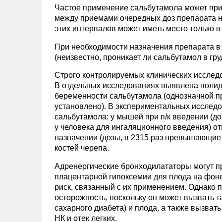
Частое применение сальбутамола может прив
между приемами очередных доз препарата н
этих интервалов может иметь место только в
При необходимости назначения препарата в 
(неизвестно, проникает ли сальбутамол в гру
Строго контролируемых клинических исследо
В отдельных исследованиях выявлена полид
беременности сальбутамола (однозначной п
установлено). В экспериментальных исслед
сальбутамола: у мышей при п/к введении (
у человека для ингаляционного введения) от
назначении (дозы, в 2315 раз превышающие
костей черепа.
Адренергические бронходилататоры могут п
плацентарной гипоксемии для плода на фон
риск, связанный с их применением. Однако 
осторожность, поскольку он может вызвать 
сахарного диабета) и плода, а также вызват
НК и отек легких.