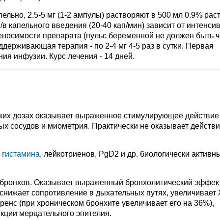
апельно, 2.5-5 мг (1-2 ампулы) растворяют в 500 мл 0.9% рас
/в капельного введения (20-40 кап/мин) зависит от интенси
реносимости препарата (пульс беременной не должен быть 
держивающая терапия - по 2-4 мг 4-5 раз в сутки. Первая
ния инфузии. Курс лечения - 14 дней.
ских дозах оказывает выраженное стимулирующее действие
х сосудов и миометрия. Практически не оказывает действи
к
гистамина
, лейкотриенов, PgD2 и др. биологически активн
бронхов. Оказывает выраженный бронхолитический эффект
снижает сопротивление в дыхательных путях, увеличивает
енс (при хроническом бронхите увеличивает его на 36%),
нкции мерцательного эпителия.