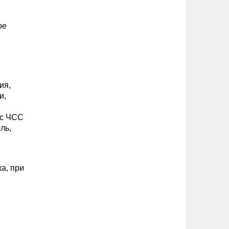
ое
ия,
и,
(с ЧСС
ль,
а, при