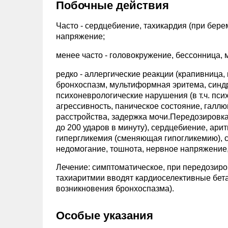
Побочные действия
Часто - сердцебиение, тахикардия (при берем
напряжение;
менее часто - головокружение, бессонница, 
редко - аллергические реакции (крапивница,
бронхоспазм, мультиформная эритема, синдр
психоневрологические нарушения (в т.ч. пс
агрессивность, паническое состояние, гал
расстройства, задержка мочи.Передозировка
до 200 ударов в минуту), сердцебиение, арит
гипергликемия (сменяющая гипогликемию), 
недомогание, тошнота, нервное напряжение,
Лечение: симптоматическое, при передозир
тахиаритмии вводят кардиоселективные бета
возникновения бронхоспазма).
Особые указания