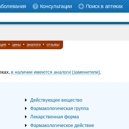
аболевания
Консультации
Поиск в аптеках
кция
•
цены
•
аналоги
•
отзывы
еках,
в наличии имеются аналоги (заменители)
.
Действующее вещество
Фармакологическая группа
Лекарственная форма
Фармакологическое действие