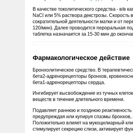
В качестве токолитического средства - в/в к
NaCl или 5% раствора декстрозы. Скорость в
сократительной деятельности матки и от пе
120/мин). Далее проводится пероральная под
таблетка назначается за 15-30 мин до оконча
Фармакологическое действие
Бронхолитическое средство. В терапевтиче
бета2-адренорецепторы бронхов, кровеносны
бета1-адренорецепторы сердца.
Ингибирует высвобождение из тучных клето
веществ в течение длительного времени.
Подавляет раннюю и позднюю реактивность 
предупреждая или купируя спазмы бронхов, 
Положительно влияет на мукоцилиарный клир
стимулирует секрецию слизи, активирует фу