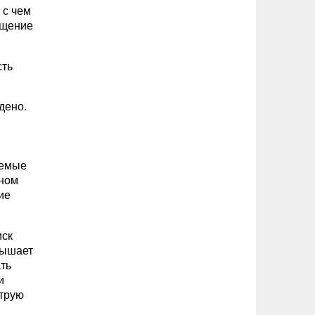
 с чем
ащение
сть
дено.
уемые
ьном
ие
иск
вышает
ть
и
струю