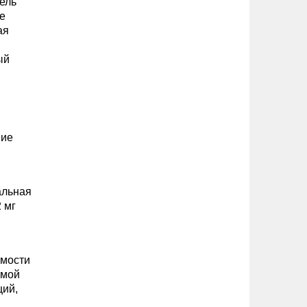
бель
е
ая
ый
ние
альная
2 мг
имости
имой
ций,