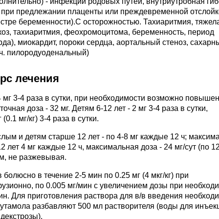
полнительно) - инфекции родовых путей, внутриутробная ги
ие при предлежании плаценты или преждевременной отслойк
естре беременности).C осторожностью. Тахиаритмия, тяжел
коз, тахиаритмия, феохромоцитома, беременность, период
да), миокардит, пороки сердца, аортальный стеноз, сахарн
т.ч. пилородуоденальный)
урс лечения
-4 мг 3-4 раза в сутки, при необходимости возможно повыше
чная доза - 32 мг. Детям 6-12 лет - 2 мг 3-4 раза в сутки,
(0.1 мг/кг) 3-4 раза в сутки.
лым и детям старше 12 лет - по 4-8 мг каждые 12 ч; максим
-12 лет 4 мг каждые 12 ч, максимальная доза - 24 мг/сут (по 1
м, не разжевывая.
болюсно в течение 2-5 мин по 0.25 мг (4 мкг/кг) при
узионно, по 0.005 мг/мин с увеличением дозы при необход
мин. Для приготовления раствора для в/в введения необход
бутамола разбавляют 500 мл растворителя (воды для инъек
 декстрозы).