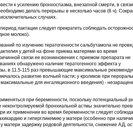
ести к усилению бронхоспазма, внезапной смерти, в связи
еобходимо делать перерывы в несколько часов (6 ч). Сокр
 исключительных случаях.
период лактации следует прекратить соблюдать осторожно
дное молоко).
ваний по изучению тератогенности сальбутамола не прове
актилия у детей на фоне приема матерями во время
ричинной связи ее возникновения с приемом препарата не
ованиях обнаружено наличие тератогенного эффекта у
дозы, в 11.5-115 раз превышающие максимальные рекоменд
мечалось развитие волчьей пасти; у кроликов при перорал
 максимальные для ингаляционного введения) - незаращен
рименяться при беременности, поскольку потенциальный р
е неконтролируемой бронхиальной астмы значительно пре
при их применении во время беременности следует соблюда
тахикардию и гипергликемию у матери (особенно при наличи
ь у матери задержку родовой деятельности, снижение АД, о