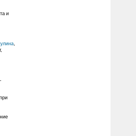
та и
сулина
,
,
-
 при
ение