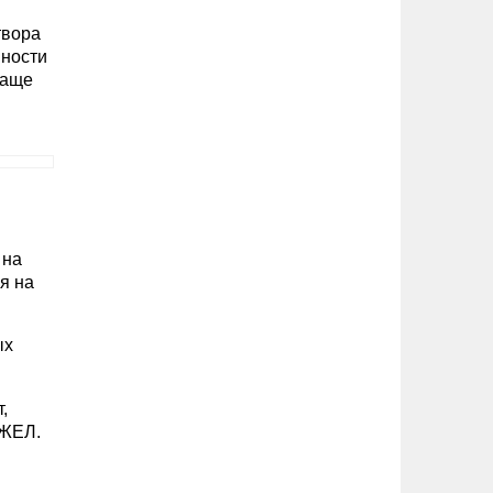
твора
вности
чаще
 на
я на
ых
,
 ЖЕЛ.