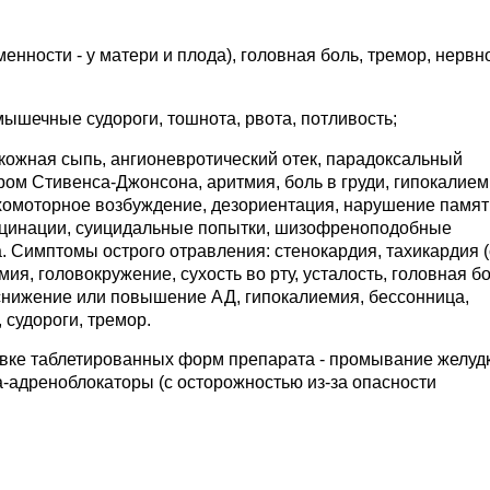
енности - у матери и плода), головная боль, тремор, нервн
мышечные судороги, тошнота, рвота, потливость;
 кожная сыпь, ангионевротический отек, парадоксальный
ом Стивенса-Джонсона, аритмия, боль в груди, гипокалием
ихомоторное возбуждение, дезориентация, нарушение памят
люцинации, суицидальные попытки, шизофреноподобные
. Симптомы острого отравления: стенокардия, тахикардия 
мия, головокружение, сухость во рту, усталость, головная бо
снижение или повышение АД, гипокалиемия, бессонница,
 судороги, тремор.
овке таблетированных форм препарата - промывание желудк
-адреноблокаторы (с осторожностью из-за опасности