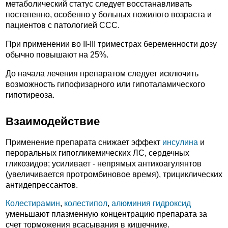
метаболический статус следует восстанавливать
постепенно, особенно у больных пожилого возраста и
пациентов с патологией ССС.
При применении во II-III триместрах беременности дозу
обычно повышают на 25%.
До начала лечения препаратом следует исключить
возможность гипофизарного или гипоталамического
гипотиреоза.
Взаимодействие
Применение препарата снижает эффект
инсулина
и
пероральных гипогликемических ЛС, сердечных
гликозидов; усиливает - непрямых антикоагулянтов
(увеличивается протромбиновое время), трициклических
антидепрессантов.
Колестирамин
,
колестипол
,
алюминия гидроксид
уменьшают плазменную концентрацию препарата за
счет торможения всасывания в кишечнике.