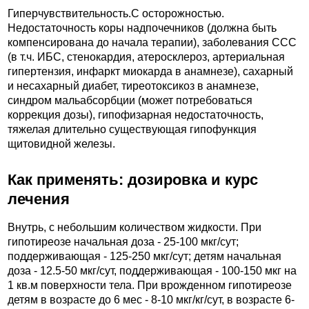
Гиперчувствительность.C осторожностью.
Недостаточность коры надпочечников (должна быть
компенсирована до начала терапии), заболевания ССС
(в т.ч. ИБС, стенокардия, атеросклероз, артериальная
гипертензия, инфаркт миокарда в анамнезе), сахарный
и несахарный диабет, тиреотоксикоз в анамнезе,
синдром мальабсорбции (может потребоваться
коррекция дозы), гипофизарная недостаточность,
тяжелая длительно существующая гипофункция
щитовидной железы.
Как применять: дозировка и курс
лечения
Внутрь, с небольшим количеством жидкости. При
гипотиреозе начальная доза - 25-100 мкг/сут;
поддерживающая - 125-250 мкг/сут; детям начальная
доза - 12.5-50 мкг/сут, поддерживающая - 100-150 мкг на
1 кв.м поверхности тела. При врожденном гипотиреозе
детям в возрасте до 6 мес - 8-10 мкг/кг/сут, в возрасте 6-