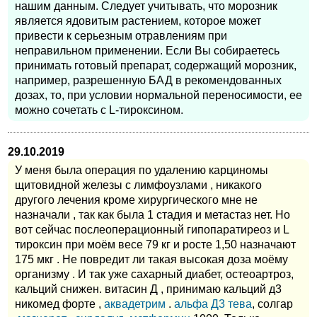
нашим данным. Следует учитывать, что морозник
является ядовитым растением, которое может
привести к серьезным отравлениям при
неправильном применении. Если Вы собираетесь
принимать готовый препарат, содержащий морозник,
например, разрешенную БАД в рекомендованных
дозах, то, при условии нормальной переносимости, ее
можно сочетать с L-тироксином.
29.10.2019
У меня была операция по удалению карциномы
щитовидной железы с лимфоузлами , никакого
другого лечения кроме хирургического мне не
назначали , так как была 1 стадия и метастаз нет. Но
вот сейчас послеоперационный гипопаратиреоз и L
тироксин при моём весе 79 кг и росте 1,50 назначают
175 мкг . Не повредит ли такая высокая доза моёму
организму . И так уже сахарный диабет, остеоартроз,
кальций снижен. витасин Д , принимаю кальций д3
никомед форте ,
аквадетрим
.
альфа Д3 тева
, солгар