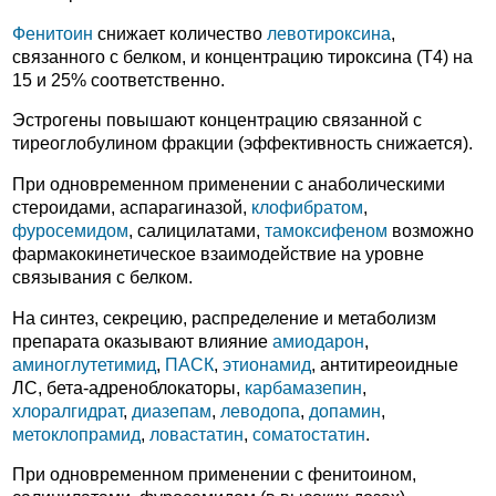
Фенитоин
снижает количество
левотироксина
,
связанного с белком, и концентрацию тироксина (Т4) на
15 и 25% соответственно.
Эстрогены повышают концентрацию связанной с
тиреоглобулином фракции (эффективность снижается).
При одновременном применении с анаболическими
стероидами, аспарагиназой,
клофибратом
,
фуросемидом
, салицилатами,
тамоксифеном
возможно
фармакокинетическое взаимодействие на уровне
связывания с белком.
На синтез, секрецию, распределение и метаболизм
препарата оказывают влияние
амиодарон
,
аминоглутетимид
,
ПАСК
,
этионамид
, антитиреоидные
ЛС, бета-адреноблокаторы,
карбамазепин
,
хлоралгидрат
,
диазепам
,
леводопа
,
допамин
,
метоклопрамид
,
ловастатин
,
соматостатин
.
При одновременном применении с фенитоином,