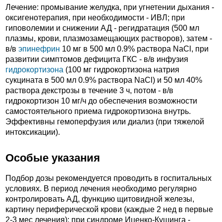
Лечение: промывание желудка, при угнетении дыхания -
оксигенотерапия, при необходимости - ИВЛ; при
гиповолемии и снижении АД - регидратация (500 мл
плазмы, крови, плазмозамещающих растворов), затем -
в/в
эпинефрин
10 мг в 500 мл 0.9% раствора NaCl, при
развитии симптомов дефицита ГКС - в/в инфузия
гидрокортизона
(100 мг гидрокортизона натрия
сукцината в 500 мл 0.9% раствора NaCl) и 50 мл 40%
раствора декстрозы в течение 3 ч, потом - в/в
гидрокортизон 10 мг/ч до обеспечения возможности
самостоятельного приема гидрокортизона внутрь.
Эффективны гемоперфузия или диализ (при тяжелой
интоксикации).
Особые указания
Подбор дозы рекомендуется проводить в госпитальных
условиях. В период лечения необходимо регулярно
контролировать АД, функцию щитовидной железы,
картину периферической крови (каждые 2 нед в первые
2-3 мес лечения); при синдроме Иценко-Кушинга -