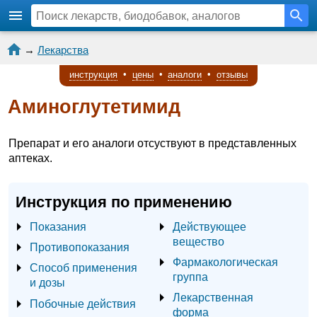
→
Лекарства
инструкция
•
цены
•
аналоги
•
отзывы
Аминоглутетимид
Препарат и его аналоги отсуствуют в представленных
аптеках.
Инструкция по применению
Показания
Действующее
вещество
Противопоказания
Фармакологическая
Способ применения
группа
и дозы
Лекарственная
Побочные действия
форма