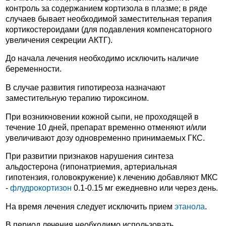
контроль за содержанием кортизола в плазме; в ряде
случаев бывает необходимой заместительная терапия
кортикостероидами (для подавления компенсаторного
увеличения секреции АКТГ).
До начала лечения необходимо исключить наличие
беременности.
В случае развития гипотиреоза назначают
заместительную терапию тироксином.
При возникновении кожной сыпи, не проходящей в
течение 10 дней, препарат временно отменяют и/или
увеличивают дозу одновременно принимаемых ГКС.
При развитии признаков нарушения синтеза
альдостерона (гипонатриемия, артериальная
гипотензия, головокружение) к лечению добавляют МКС
-
флудрокортизон
0.1-0.15 мг ежедневно или через день.
На время лечения следует исключить прием
этанола
.
В период лечения необходимо использовать