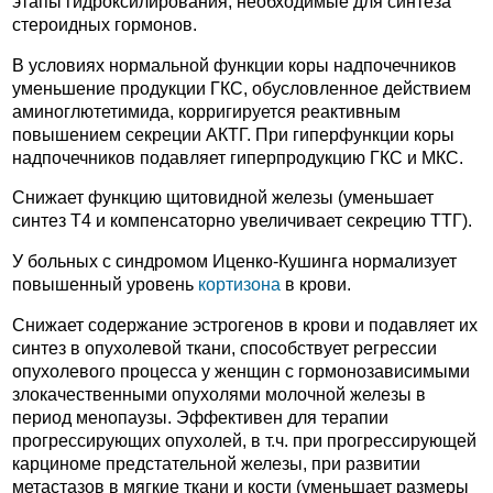
этапы гидроксилирования, необходимые для синтеза
стероидных гормонов.
В условиях нормальной функции коры надпочечников
уменьшение продукции ГКС, обусловленное действием
аминоглютетимида, корригируется реактивным
повышением секреции АКТГ. При гиперфункции коры
надпочечников подавляет гиперпродукцию ГКС и МКС.
Снижает функцию щитовидной железы (уменьшает
синтез Т4 и компенсаторно увеличивает секрецию ТТГ).
У больных с синдромом Иценко-Кушинга нормализует
повышенный уровень
кортизона
в крови.
Снижает содержание эстрогенов в крови и подавляет их
синтез в опухолевой ткани, способствует регрессии
опухолевого процесса у женщин с гормонозависимыми
злокачественными опухолями молочной железы в
период менопаузы. Эффективен для терапии
прогрессирующих опухолей, в т.ч. при прогрессирующей
карциноме предстательной железы, при развитии
метастазов в мягкие ткани и кости (уменьшает размеры