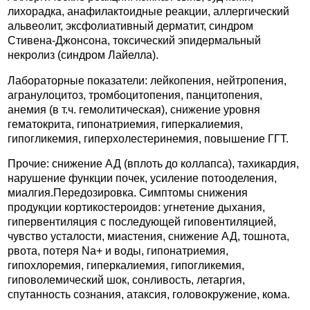
лихорадка, анафилактоидные реакции, аллергический
альвеолит, эксфолиативный дерматит, синдром
Стивена-Джонсона, токсический эпидермальный
некролиз (синдром Лайелла).
Лабораторные показатели: лейкопения, нейтропения,
агранулоцитоз, тромбоцитопения, панцитопения,
анемия (в т.ч. гемолитическая), снижение уровня
гематокрита, гипонатриемия, гиперкалиемия,
гипогликемия, гиперхолестеринемия, повышение ГГТ.
Прочие: снижение АД (вплоть до коллапса), тахикардия,
нарушение функции почек, усиление потооделения,
миалгия.Передозировка. Симптомы снижения
продукции кортикостероидов: угнетение дыхания,
гипервентиляция с последующей гиповентиляцией,
чувство усталости, миастения, снижение АД, тошнота,
рвота, потеря Na+ и воды, гипонатриемия,
гипохлоремия, гиперкалиемия, гипогликемия,
гиповолемический шок, сонливость, летаргия,
спутанность сознания, атаксия, головокружение, кома.