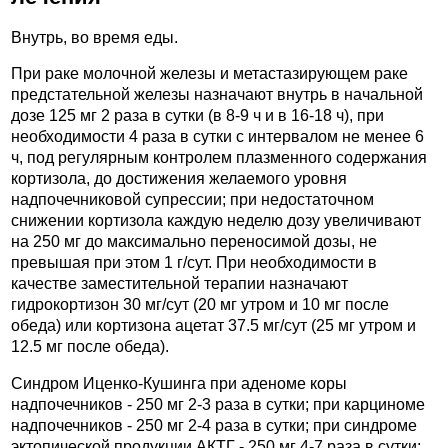
Внутрь, во время еды.
При раке молочной железы и метастазирующем раке
предстательной железы назначают внутрь в начальной
дозе 125 мг 2 раза в сутки (в 8-9 ч и в 16-18 ч), при
необходимости 4 раза в сутки с интервалом не менее 6
ч, под регулярным контролем плазменного содержания
кортизола, до достижения желаемого уровня
надпочечниковой супрессии; при недостаточном
снижении кортизола каждую неделю дозу увеличивают
на 250 мг до максимально переносимой дозы, не
превышая при этом 1 г/сут. При необходимости в
качестве заместительной терапии назначают
гидрокортизон 30 мг/сут (20 мг утром и 10 мг после
обеда) или кортизона ацетат 37.5 мг/сут (25 мг утром и
12.5 мг после обеда).
Синдром Иценко-Кушинга при аденоме коры
надпочечников - 250 мг 2-3 раза в сутки; при карциноме
надпочечников - 250 мг 2-4 раза в сутки; при синдроме
эктопической продукции АКТГ - 250 мг 4-7 раза в сутки;