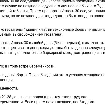
знель 30 на следующий день после приема последней акти
оем случае не позднее следующего дня после обычного 7-д
ивной таблетки. Прием препарата Изнель 30 следует начин
тыря, но не позднее дня, когда должно быть введено новое
ко гестагены ("мини-пили", инъекционные формы, имплант
уемым высвобождением гестагена).
рата Изнель 30 в любой день (без перерыва), с имплантат
контрацептива - в день, когда должна быть сделана следую
льзовать дополнительно барьерный метод контрацепции в т
о) в I триместре беременности.
 в день аборта. При соблюдении этого условия женщина н
ацепции.
еменности.
21-28 день после родов (при отсутствии грудного
беременности. Если прием начат позднее, необходимо