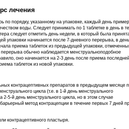
урс лечения
ь по порядку, указанному на упаковке, каждый день пример
чеством воды. Следует принимать по 1 таблетке в день в т
тера следует отметить день недели, в который была принят
ей упаковки начинается после 7-дневного перерыва, в ден
ачала приема таблеток из предыдущей упаковки, отмеченны
го перерыва обычно наблюдается менструальноподобное
правило, оно начинается на 2-3 день после приема последне
риема таблеток из новой упаковки.
льных контрацептивных препаратов в предыдущем месяце 
енструального цикла (т.е. в 1-й день менструального
 2-5-й день менструального цикла, но в этом случае
 барьерный метод контрацепции в течение первых 7 дней п
или контрацептивного пластыря.