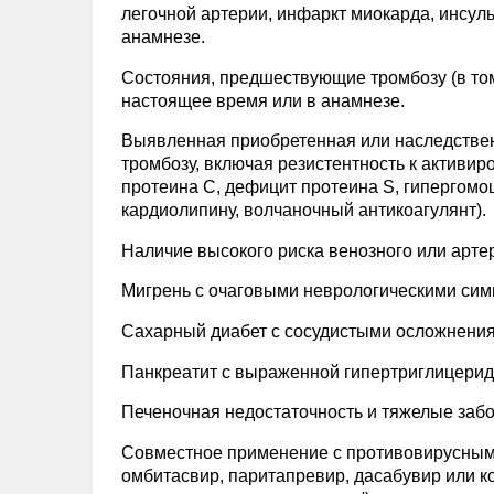
легочной артерии, инфаркт миокарда, инсул
анамнезе.
Состояния, предшествующие тромбозу (в том
настоящее время или в анамнезе.
Выявленная приобретенная или наследстве
тромбозу, включая резистентность к активи
протеина С, дефицит протеина S, гипергомо
кардиолипину, волчаночный антикоагулянт).
Наличие высокого риска венозного или артер
Мигрень с очаговыми неврологическими сим
Сахарный диабет с сосудистыми осложнени
Панкреатит с выраженной гипертриглицерид
Печеночная недостаточность и тяжелые забо
Совместное применение с противовирусным
омбитасвир, паритапревир, дасабувир или к