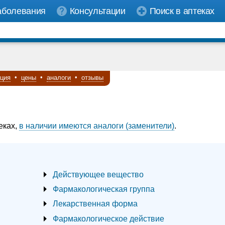
аболевания
Консультации
Поиск в аптеках
кция
•
цены
•
аналоги
•
отзывы
еках,
в наличии имеются аналоги (заменители)
.
Действующее вещество
Фармакологическая группа
Лекарственная форма
Фармакологическое действие