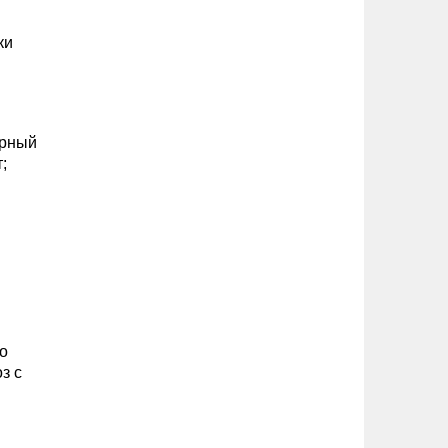
ки
арный
;
о
з с