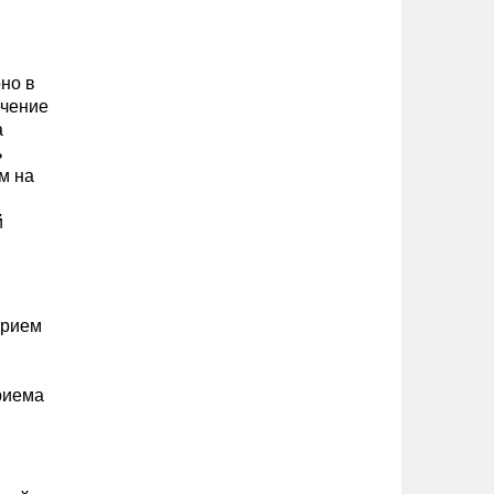
но в
ечение
а
ь
м на
й
прием
риема