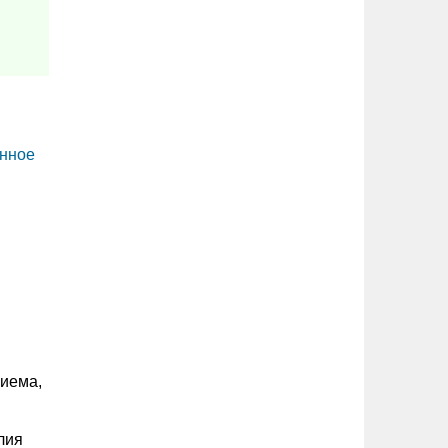
анное
риема,
лия