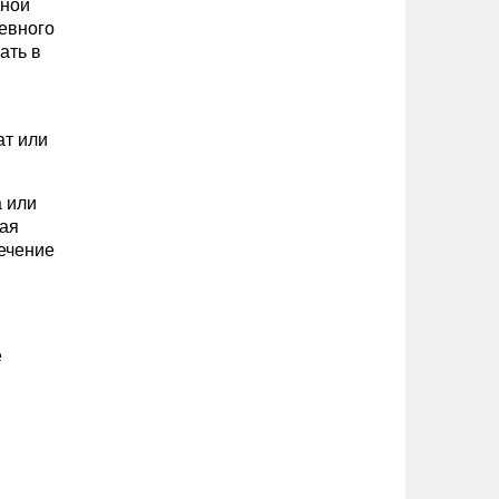
вной
невного
ать в
ат или
а или
щая
ечение
е