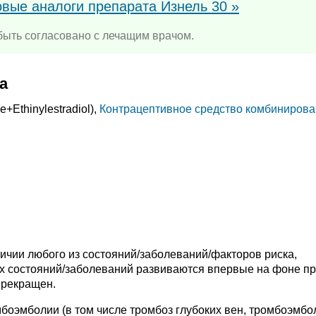
овые аналоги препарата Изнель 30 »
ыть согласовано с лечащим врачом.
а
ne+
Ethinylestradiol),
Контрацептивное средство комбиниров
ичии любого из состояний/заболеваний/факторов риска,
их состояний/заболеваний развиваются впервые на фоне п
прекращен.
боэмболии (в том числе тромбоз глубоких вен, тромбоэмбо