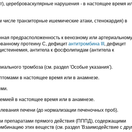
ьт), цереброваскулярные нарушения - в настоящее время ил
 числе транзиторные ишемические атаки, стенокардия) в
нная предрасположенность к венозному или артериальном
рованному протеину С, дефицит
антитромбина III
, дефицит
цистеинемия, антитела к фосфолипидам (антитела к
иального тромбоза (см. раздел 'Особые указания').
птомами в настоящее время или в анамнезе.
ями.
емией в настоящее время или в анамнезе.
левания печени (до нормализации печеночных проб).
и препаратами прямого действия (ПППД), содержащими
омбинацию этих веществ (см. раздел 'Взаимодействие с дру