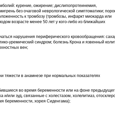
мболий: курение, ожирение; дислипопротеинемия,
мигрень без очаговой неврологической симптоматики; поро
ложенность к тромбозу (тромбозы, инфаркт миокарда или
дом возрасте менее 50 лет у кого-либо из ближайших
мечаться нарушения периферического кровообращения: сах
тико-уремический синдром; болезнь Крона и язвенный колит
рхностных вен;
ни тяжести в анамнезе при нормальных показателях
бившиеся во время беременности или на фоне предыдущег
 и/или зуд, связанные с холестазом, холелитиаз, отосклеро
мя беременности, хорея Сиденгама);