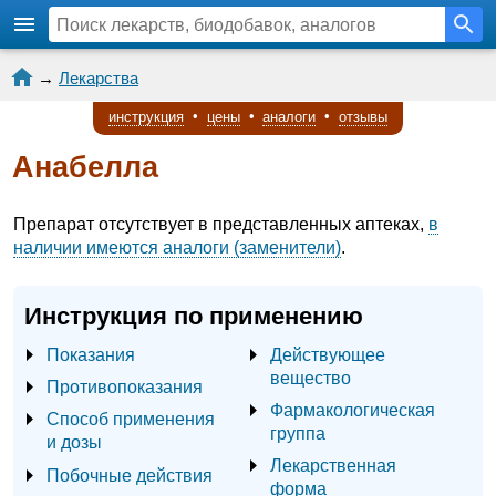
→
Лекарства
инструкция
•
цены
•
аналоги
•
отзывы
Анабелла
Препарат отсутствует в представленных аптеках,
в
наличии имеются аналоги (заменители)
.
Инструкция по применению
Показания
Действующее
вещество
Противопоказания
Фармакологическая
Способ применения
группа
и дозы
Лекарственная
Побочные действия
форма