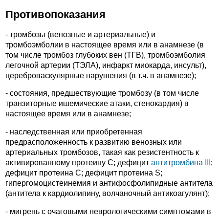
Противопоказания
- тромбозы (венозные и артериальные) и
тромбоэмболии в настоящее время или в анамнезе (в
том числе тромбоз глубоких вен (ТГВ), тромбоэмболия
легочной артерии (ТЭЛА), инфаркт миокарда, инсульт),
цереброваскулярные нарушения (в т.ч. в анамнезе);
- состояния, предшествующие тромбозу (в том числе
транзиторные ишемические атаки, стенокардия) в
настоящее время или в анамнезе;
- наследственная или приобретенная
предрасположенность к развитию венозных или
артериальных тромбозов, такая как резистентность к
активированному протеину С; дефицит
антитромбина III
;
дефицит протеина С; дефицит протеина S;
гипергомоцистеинемия и антифосфолипидные антитела
(антитела к кардиолипину, волчаночный антикоагулянт);
- мигрень с очаговыми неврологическими симптомами в