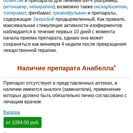
бозентан
и препараты для лечения ВИЧ (например,
ритонавир
,
невирапин
), возможно также
окскарбазепин
,
топирамат
, фелбамат,
гризеофульвин
и препараты,
содержащие
Зверобой
продырявленный. Как правило,
максимальная стимуляция активности изоферментов
наблюдается в течение первых 10 дней с момента
начала приема препарата, однако она может
сохраняться как минимум 4 недели после прекращения
лекарственной терапии.
*
Наличие препарата Анабелла
Препарат отсутствует в представленных аптеках, в
наличии имеются аналоги (заменители), применение
которых должно быть обязательно лично согласовано с
лечащим врачом:
Видора
от 1094.00 руб.