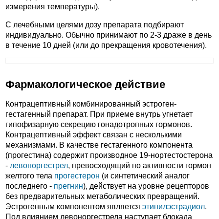
измерения температуры).
С лечебными целями дозу препарата подбирают
индивидуально. Обычно принимают по 2-3 драже в день
в течение 10 дней (или до прекращения кровотечения).
Фармакологическое действие
Контрацептивный комбинированный эстроген-
гестагенный препарат. При приеме внутрь угнетает
гипофизарную секрецию гонадотропных гормонов.
Контрацептивный эффект связан с несколькими
механизмами. В качестве гестагенного компонента
(прогестина) содержит производное 19-нортестостерона
-
левоноргестрел
, превосходящий по активности гормон
желтого тела
прогестерон
(и синтетический аналог
последнего -
прегнин
), действует на уровне рецепторов
без предварительных метаболических превращений.
Эстрогенным компонентом является
этинилэстрадиол
.
Под влиянием левоноргестрела наступает блокада