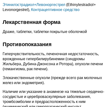
Этинилэстрадиол+
Левоноргестрел
(Ethinylestradiol+
Levonorgestrel),
Контрацептивное средство
Лекарственная форма
Драже, таблетки, таблетки покрытые оболочкой
Противопоказания
Гиперчувствительность, печеночная недостаточность,
врожденные гипербилирубинемии (синдромы
Жильбера, Дубина-Джонсона и Ротора), опухоли печени
(гемангиома, рак печени).
Злокачественные опухоли (прежде всего рак молочных
желез или эндометрия).
Наличие или указание в анамнезе на тяжелые сердечно-
сосудистые и цереброваскулярные заболевания,
тромбоэмболии и предрасположенность к ним
(ишемический или геморрагический инсульт,