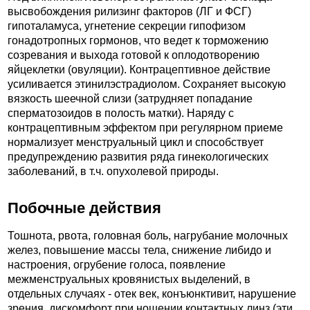
высвобождения рилизинг факторов (ЛГ и ФСГ)
гипоталамуса, угнетение секреции гипофизом
гонадотропных гормонов, что ведет к торможению
созревания и выхода готовой к оплодотворению
яйцеклетки (овуляции). Контрацептивное действие
усиливается этинилэстрадиолом. Сохраняет высокую
вязкость шеечной слизи (затрудняет попадание
сперматозоидов в полость матки). Наряду с
контрацептивным эффектом при регулярном приеме
нормализует менструальный цикл и способствует
предупреждению развития ряда гинекологических
заболеваний, в т.ч. опухолевой природы.
Побочные действия
Тошнота, рвота, головная боль, нагрубание молочных
желез, повышение массы тела, снижение либидо и
настроения, огрубение голоса, появление
межменструальных кровянистых выделений, в
отдельных случаях - отек век, конъюнктивит, нарушение
зрения, дискомфорт при ношении контактных линз (эти