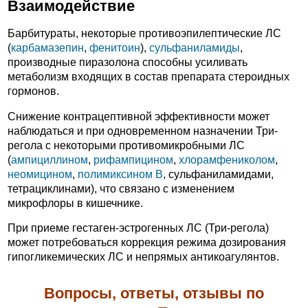
Взаимодействие
Барбитураты, некоторые противоэпилептические ЛС
(
карбамазепин
,
фенитоин
),
сульфаниламиды
,
производные пиразолона способны усиливать
метаболизм входящих в состав препарата стероидных
гормонов.
Снижение контрацептивной эффективности может
наблюдаться и при одновременном назначении Три-
регола с некоторыми противомикробными ЛС
(
ампициллином
,
рифампицином
,
хлорамфениколом
,
неомицином
,
полимиксином В
, сульфаниламидами,
тетрациклинами), что связано с изменением
микрофлоры в кишечнике.
При приеме гестаген-эстрогенных ЛС (Три-регола)
может потребоваться коррекция режима дозирования
гипогликемических ЛС и непрямых антикоагулянтов.
Вопросы, ответы, отзывы по