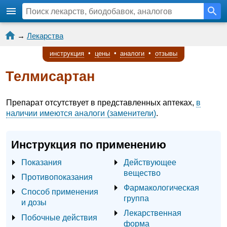
→
Лекарства
инструкция
•
цены
•
аналоги
•
отзывы
Телмисартан
Препарат отсутствует в представленных аптеках,
в
наличии имеются аналоги (заменители)
.
Инструкция по применению
Показания
Действующее
вещество
Противопоказания
Фармакологическая
Способ применения
группа
и дозы
Лекарственная
Побочные действия
форма