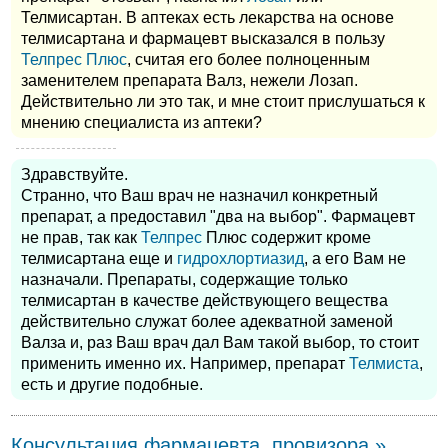
Телмисартан. В аптеках есть лекарства на основе
телмисартана и фармацевт высказался в пользу
Телпрес Плюс
, считая его более полноценным
заменителем препарата Валз, нежели Лозап.
Действительно ли это так, и мне стоит прислушаться к
мнению специалиста из аптеки?
Здравствуйте.
Странно, что Ваш врач не назначил конкретный
препарат, а предоставил "два на выбор". Фармацевт
не прав, так как
Телпрес
Плюс содержит кроме
телмисартана еще и
гидрохлортиазид
, а его Вам не
назначали. Препараты, содержащие только
телмисартан в качестве действующего вещества
действительно служат более адекватной заменой
Валза и, раз Ваш врач дал Вам такой выбор, то стоит
применить именно их. Например, препарат
Телмиста
,
есть и другие подобные.
Консультация фармацевта, провизора »