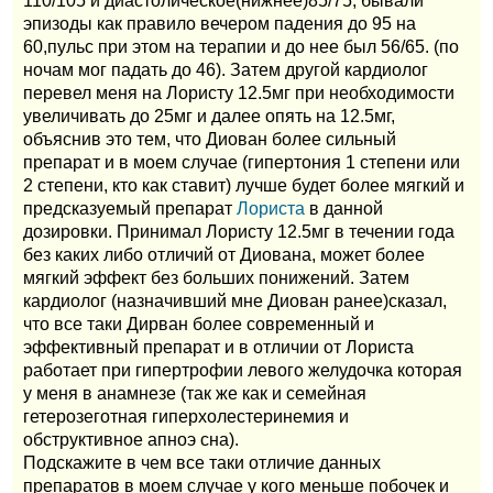
110/105 и диастолическое(нижнее)85/75, бывали
эпизоды как правило вечером падения до 95 на
60,пульс при этом на терапии и до нее был 56/65. (по
ночам мог падать до 46). Затем другой кардиолог
перевел меня на Лористу 12.5мг при необходимости
увеличивать до 25мг и далее опять на 12.5мг,
объяснив это тем, что Диован более сильный
препарат и в моем случае (гипертония 1 степени или
2 степени, кто как ставит) лучше будет более мягкий и
предсказуемый препарат
Лориста
в данной
дозировки. Принимал Лористу 12.5мг в течении года
без каких либо отличий от Диована, может более
мягкий эффект без больших понижений. Затем
кардиолог (назначивший мне Диован ранее)сказал,
что все таки Дирван более современный и
эффективный препарат и в отличии от Лориста
работает при гипертрофии левого желудочка которая
у меня в анамнезе (так же как и семейная
гетерозеготная гиперхолестеринемия и
обструктивное апноэ сна).
Подскажите в чем все таки отличие данных
препаратов в моем случае у кого меньше побочек и