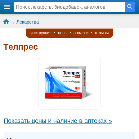
→
Лекарства
инструкция
•
цены
•
аналоги
•
отзывы
Телпрес
Показать цены и наличие в аптеках »