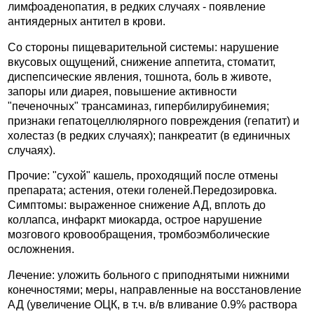
лимфоаденопатия, в редких случаях - появление
антиядерных антител в крови.
Со стороны пищеварительной системы: нарушение
вкусовых ощущений, снижение аппетита, стоматит,
диспепсические явления, тошнота, боль в животе,
запоры или диарея, повышение активности
"печеночных" трансаминаз, гипербилирубинемия;
признаки гепатоцеллюлярного повреждения (гепатит) и
холестаз (в редких случаях); панкреатит (в единичных
случаях).
Прочие: "сухой" кашель, проходящий после отмены
препарата; астения, отеки голеней.Передозировка.
Симптомы: выраженное снижение АД, вплоть до
коллапса, инфаркт миокарда, острое нарушение
мозгового кровообращения, тромбоэмболические
осложнения.
Лечение: уложить больного с приподнятыми нижними
конечностями; меры, направленные на восстановление
АД (увеличение ОЦК, в т.ч. в/в вливание 0.9% раствора