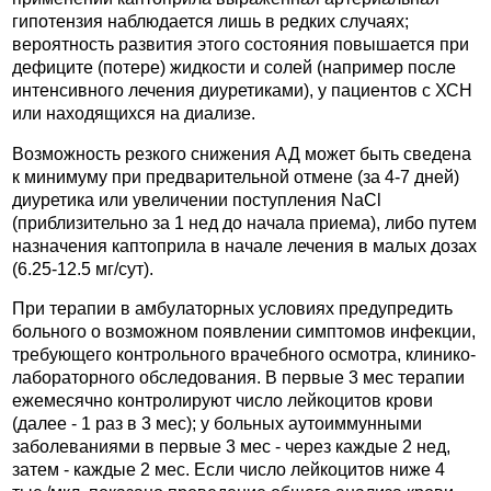
гипотензия наблюдается лишь в редких случаях;
вероятность развития этого состояния повышается при
дефиците (потере) жидкости и солей (например после
интенсивного лечения диуретиками), у пациентов с ХСН
или находящихся на диализе.
Возможность резкого снижения АД может быть сведена
к минимуму при предварительной отмене (за 4-7 дней)
диуретика или увеличении поступления NaCl
(приблизительно за 1 нед до начала приема), либо путем
назначения каптоприла в начале лечения в малых дозах
(6.25-12.5 мг/сут).
При терапии в амбулаторных условиях предупредить
больного о возможном появлении симптомов инфекции,
требующего контрольного врачебного осмотра, клинико-
лабораторного обследования. В первые 3 мес терапии
ежемесячно контролируют число лейкоцитов крови
(далее - 1 раз в 3 мес); у больных аутоиммунными
заболеваниями в первые 3 мес - через каждые 2 нед,
затем - каждые 2 мес. Если число лейкоцитов ниже 4