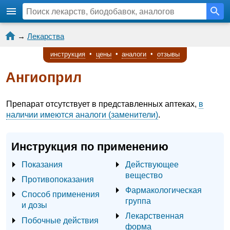
→
Лекарства
инструкция
•
цены
•
аналоги
•
отзывы
Ангиоприл
Препарат отсутствует в представленных аптеках,
в
наличии имеются аналоги (заменители)
.
Инструкция по применению
Показания
Действующее
вещество
Противопоказания
Фармакологическая
Способ применения
группа
и дозы
Лекарственная
Побочные действия
форма