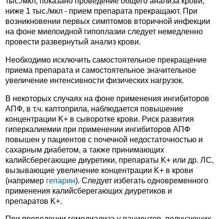
тыс./мкл, показано проведение общего анализа крови,
ниже 1 тыс./мкл - прием препарата прекращают. При
возникновении первых симптомов вторичной инфекции
на фоне миелоидной гипоплазии следует немедленно
провести развернутый анализ крови.
Необходимо исключить самостоятельное прекращение
приема препарата и самостоятельное значительное
увеличение интенсивности физических нагрузок.
В некоторых случаях на фоне применения ингибиторов
АПФ, в т.ч. каптоприла, наблюдается повышение
концентрации K+ в сыворотке крови. Риск развития
гиперкалиемии при применении ингибиторов АПФ
повышен у пациентов с почечной недостаточностью и
сахарным диабетом, а также принимающих
калийсберегающие диуретики, препараты K+ или др. ЛС,
вызывающие увеличение концентрации K+ в крови
(например
гепарин
). Следует избегать одновременного
применения калийсберегающих диуретиков и
препаратов K+.
При проведении гемодиализа у пациентов, получающих