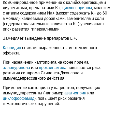
Комбинированное применение с калийсберегающими
диуретиками, препаратами K+,
циклоспорином
, молоком
с низким содержанием Na+ (может содержать K+ до 60
ммоль/л), калиевыми добавками, заменителями соли
(содержат значительные количества K+) увеличивает
риск развития гиперкалиемии.
Замедляет выведение препаратов Li+.
Клонидин
снижает выраженность гипотензивного
эффекта.
При назначении каптоприла на фоне приема
аллопуринола
или
прокаинамида
повышается риск
развития синдрома Стивенса-Джонсона и
иммунодепрессивного действия.
Применение каптоприла у пациентов, получающих
иммунодепрессанты (например
азатиоприн
или
циклофосфамид
), повышает риск развития
гематологических нарушений.