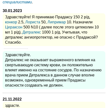
специалистами
.
30.01.2023
Здравствуйте! Я принимаю Прадаксу 150 2 р/д,
конкор
2.5,
Лориста
50,
Липримар
10. Назначили
Цераксон
500 N10 ( далее после этого цитеколин 10
мл 1 р/д),
Детралекс
1000 1 р/д. Учитывая, что
детралекс ангиопротектор, не опасно с Прадаксой?
Спасибо.
Здравствуйте.
Детралекс не оказывает выраженного влияния на
свертывающую систему крови, он положительно
влияет именно на состояние сосудов. По назначению
врача прием Детралекса в данном случае вполне
возможен, одновременный прием Прадаксы
опасности создавать не должен.
21.11.2022
здрасте.