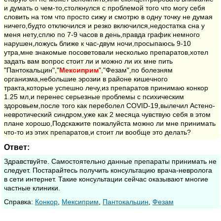
и думать о чем-то,столкнулся с проблемой того что могу себя
словить на том что просто сижу и смотрю в одну точку не думая
ничего,будто отключился и резко включился,недостатка сна у
меня нету,сплю по 7-9 часов в день,правда график немного
нарушен,ложусь ближе к час-двум ночи,просыпаюсь 9-10
утра,мне знакомые посоветовали несколько препаратов,хотел
задать вам вопрос стоит ли и можно ли их мне пить
"Пантокальцин","
Мексиприм
","Фезам",по болезням
организма,небольшие эрозии в районе кишечного
тракта,которые успешно лечу,из препаратов принимаю конкор
1.25 мл,и перенес серьезные проблемы с психическим
здоровьем,после того как переболел COVID-19,вылечил Астено-
невротический синдром,уже как 2 месяца чувствую себя в этом
плане хорошо,Подскажите пожалуйста можно ли мне принимать
что-то из этих препаратов,и стоит ли вообще это делать?
Ответ:
Здравствуйте. Самостоятельно данные препараты принимать не
следует. Постарайтесь получить консультацию врача-невролога
в сети интернет. Такие консультации сейчас оказывают многие
частные клиники.
Cправка:
Конкор
,
Мексиприм
,
Пантокальцин
,
Фезам