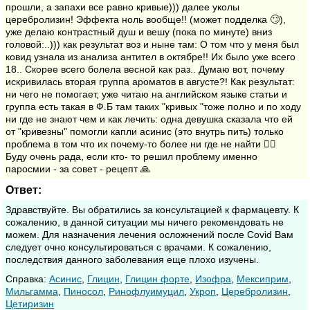
прошли, а запахи все равно кривые))) далее уколы
церебролизин! Эффекта ноль вообще!! (может подделка 🙄),
уже делаю контрастный душ и вешу (пока по минуте) вниз
головой:..))) как результат воз и ныне там: О том что у меня был
ковид узнала из анализа антител в октябре!! Их было уже всего
18.. Скорее всего болела весной как раз.. Думаю вот, почему
искривилась вторая группа ароматов в августе?! Как результат:
ни чего не помогает, уже читаю на английском языке статьи и
группа есть такая в Ф.Б там таких "кривых "тоже полно и по ходу
ни где не знают чем и как лечить: одна девушка сказала что ей
от "кривезны" помогли капли асинис (это внутрь пить) только
проблема в том что их почему-то более ни где не найти 🤷‍♀️
Буду очень рада, если кто- то решил проблему именно
паросмии - за совет - рецепт 🙏
Ответ:
Здравствуйте. Вы обратились за консультацией к фармацевту. К
сожалению, в данной ситуации мы ничего рекомендовать не
можем. Для назначения лечения осложнений после Covid Вам
следует очно консультироваться с врачами. К сожалению,
последствия данного заболевания еще плохо изучены.
Cправка:
Асинис
,
Глицин
,
Глицин форте
,
Изофра
,
Мексиприм
,
Мильгамма
,
Пиносол
,
Ринофлуимуцил
,
Укроп
,
Церебролизин
,
Цетиризин