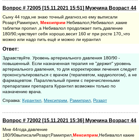
Вопрос # 72005 [15.11.2021 15:51] Мужчина Возраст 44
Сыну 44 года,не знаю точный диагноз,но ему выписали
Розарт,Рамиприл,
Мексиприм
Небивалол,Небивалол ,какие
таблетки пропил ,а Небивалол продолжает пить,давление
180/90,чувствует себя хорошо,весит 160 кг при росте 170,,что
можно или надо пить ещё и можно ли курантил
Ответ:
Здравствуйте. Уровень артериального давления 180/90 -
повышенный. Если назначенная терапия не "держит" уровень
артериального давления, то для корректировки лечения следует
проконсультироваться с врачом (терапевтом, кардиологом), а не
фармацевтом. Параллельный прием с перечисленными
препаратами препарата Курантил возможен только по
назначению врача.
Cправка:
Курантил
,
Мексиприм
,
Рамиприл
,
Розарт
Вопрос # 72002 [15.11.2021 15:36] Мужчина Возраст 44
Мне 44года,давление
180/90выписалиРозарт,Рамиприл,
Мексиприм
,Небивалол какие