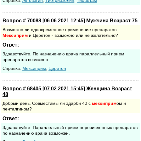
Cправка:
Актовегин
,
Тиотриазолин
,
Тиоцетам
Вопрос # 70088 [06.06.2021 12:45] Мужчина Возраст 75
Возможно ли одновременное применение препаратов
Мексиприм
и Церетон - возможно или не желательно?
Ответ:
Здравствуйте. По назначению врача параллельный прием
препаратов возможен.
Cправка:
Мексиприм
,
Церетон
Вопрос # 68405 [07.02.2021 15:45] Женщина Возраст
48
Добрый день. Совместимы ли эдарби 40 с
мексиприм
ом и
пенталгином?
Ответ:
Здравствуйте. Параллельный прием перечисленных препаратов
по назначению врача возможен.