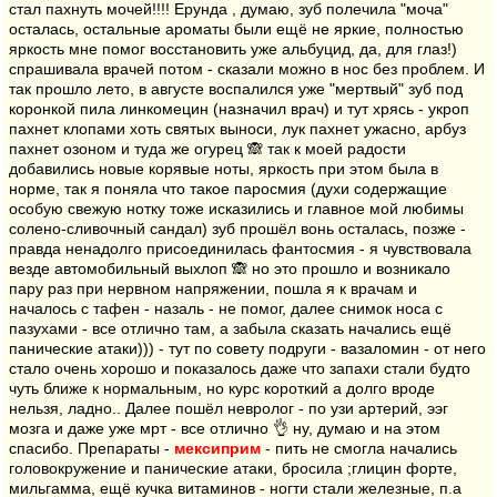
стал пахнуть мочей!!!! Ерунда , думаю, зуб полечила "моча"
осталась, остальные ароматы были ещё не яркие, полностью
яркость мне помог восстановить уже альбуцид, да, для глаз!)
спрашивала врачей потом - сказали можно в нос без проблем. И
так прошло лето, в августе воспалился уже "мертвый" зуб под
коронкой пила линкомецин (назначил врач) и тут хрясь - укроп
пахнет клопами хоть святых выноси, лук пахнет ужасно, арбуз
пахнет озоном и туда же огурец 🙈 так к моей радости
добавились новые корявые ноты, яркость при этом была в
норме, так я поняла что такое паросмия (духи содержащие
особую свежую нотку тоже исказились и главное мой любимы
солено-сливочный сандал) зуб прошёл вонь осталась, позже -
правда ненадолго присоединилась фантосмия - я чувствовала
везде автомобильный выхлоп 🙈 но это прошло и возникало
пару раз при нервном напряжении, пошла я к врачам и
началось с тафен - назаль - не помог, далее снимок носа с
пазухами - все отлично там, а забыла сказать начались ещё
панические атаки))) - тут по совету подруги - вазаломин - от него
стало очень хорошо и показалось даже что запахи стали будто
чуть ближе к нормальным, но курс короткий а долго вроде
нельзя, ладно.. Далее пошёл невролог - по узи артерий, ээг
мозга и даже уже мрт - все отлично 👌 ну, думаю и на этом
спасибо. Препараты -
мексиприм
- пить не смогла начались
головокружение и панические атаки, бросила ;глицин форте,
мильгамма, ещё кучка витаминов - ногти стали железные, п.а