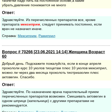
таблетки надо пить на постоянной основе,а какие
убрать,давление понижается не много
Ответ:
Здравствуйте. Из перечисленных препаратов все, кроме
препарата
мексиприм
, следует принимать постоянно, если
врач не назначил иначе.
Cправка:
Мексиприм
,
Рамиприл
Вопрос # 70266 [23.06.2021 14:14] Женщина Возраст
60
Добрый день. Подскажите пожалуйста, если в конце апреля
прокололи курс 10 уколов тиоцетам плюс 10 уколов мексиприл,
можно ли через два месяца проколоть тиотриазолин плюс
актовегин. Спасибо.
Ответ:
Здравствуйте. По назначению врача параллельный прием
перечисленных препаратов возможен. Смешивать актовегин в
одном шприце (капельнице) с другими препаратами не
рекомендуется.