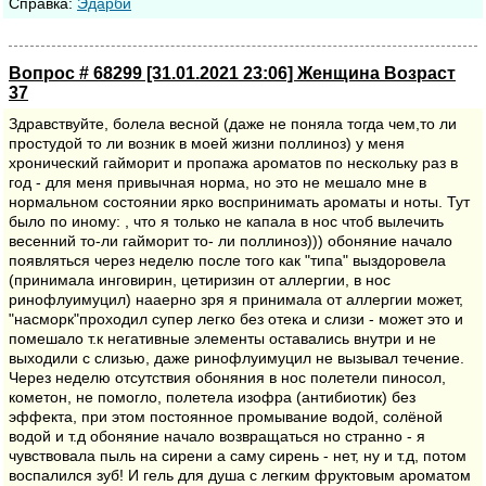
Cправка:
Эдарби
Вопрос # 68299 [31.01.2021 23:06] Женщина Возраст
37
Здравствуйте, болела весной (даже не поняла тогда чем,то ли
простудой то ли возник в моей жизни поллиноз) у меня
хронический гайморит и пропажа ароматов по нескольку раз в
год - для меня привычная норма, но это не мешало мне в
нормальном состоянии ярко воспринимать ароматы и ноты. Тут
было по иному: , что я только не капала в нос чтоб вылечить
весенний то-ли гайморит то- ли поллиноз))) обоняние начало
появляться через неделю после того как "типа" выздоровела
(принимала инговирин, цетиризин от аллергии, в нос
ринофлуимуцил) нааерно зря я принимала от аллергии может,
"насморк"проходил супер легко без отека и слизи - может это и
помешало т.к негативные элементы оставались внутри и не
выходили с слизью, даже ринофлуимуцил не вызывал течение.
Через неделю отсутствия обоняния в нос полетели пиносол,
кометон, не помогло, полетела изофра (антибиотик) без
эффекта, при этом постоянное промывание водой, солёной
водой и т.д обоняние начало возвращаться но странно - я
чувствовала пыль на сирени а саму сирень - нет, ну и т.д, потом
воспалился зуб! И гель для душа с легким фруктовым ароматом