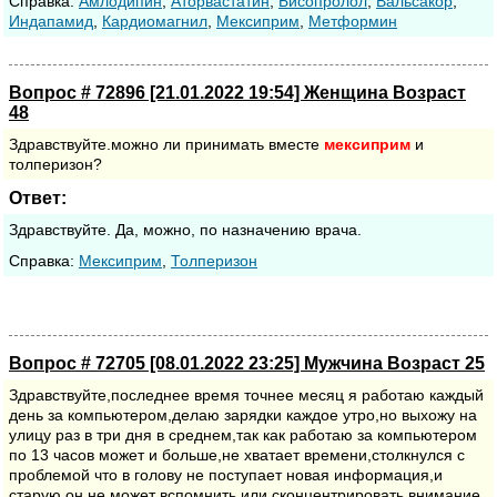
Cправка:
Амлодипин
,
Аторвастатин
,
Бисопролол
,
Вальсакор
,
Индапамид
,
Кардиомагнил
,
Мексиприм
,
Метформин
Вопрос # 72896 [21.01.2022 19:54] Женщина Возраст
48
Здравствуйте.можно ли принимать вместе
мексиприм
и
толперизон?
Ответ:
Здравствуйте. Да, можно, по назначению врача.
Cправка:
Мексиприм
,
Толперизон
Вопрос # 72705 [08.01.2022 23:25] Мужчина Возраст 25
Здравствуйте,последнее время точнее месяц я работаю каждый
день за компьютером,делаю зарядки каждое утро,но выхожу на
улицу раз в три дня в среднем,так как работаю за компьютером
по 13 часов может и больше,не хватает времени,столкнулся с
проблемой что в голову не поступает новая информация,и
старую он не может вспомнить,или сконцентрировать внимание