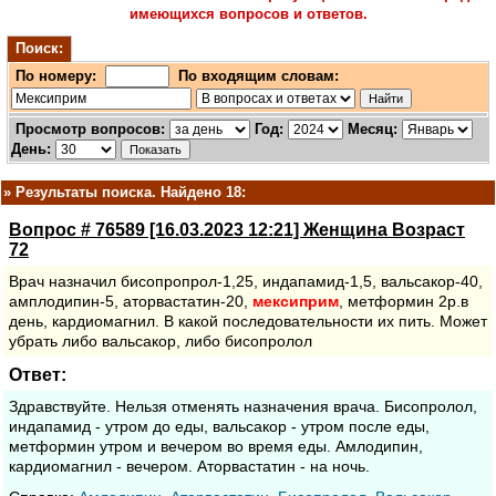
имеющихся вопросов и ответов.
Поиск:
По номеру:
По входящим словам:
Просмотр вопросов:
Год:
Месяц:
День:
»
Результаты поиска. Найдено 18:
Вопрос # 76589 [16.03.2023 12:21] Женщина Возраст
72
Врач назначил бисопропрол-1,25, индапамид-1,5, вальсакор-40,
амплодипин-5, аторвастатин-20,
мексиприм
, метформин 2р.в
день, кардиомагнил. В какой последовательности их пить. Может
убрать либо вальсакор, либо бисопролол
Ответ:
Здравствуйте. Нельзя отменять назначения врача. Бисопролол,
индапамид - утром до еды, вальсакор - утром после еды,
метформин утром и вечером во время еды. Амлодипин,
кардиомагнил - вечером. Аторвастатин - на ночь.