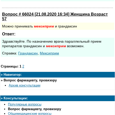
Вопрос # 66024 [21.08.2020 16:34] Женщина Возраст
57
Можно принимать
мексиприм
и грандаксин
Ответ:
Здравствуйте. По назначению врача параллельный прием
препаратов грандаксин и
мексиприм
возможен.
Cправка:
Грандаксин
,
Мексиприм
Страницы:
1
2
»
Навигатор:
»
Вопрос фармацевту, провизору
Архив консультации
»
Консультации:
Популярные вопросы
Вопрос фармацевту, провизору
Общемедицинские вопросы