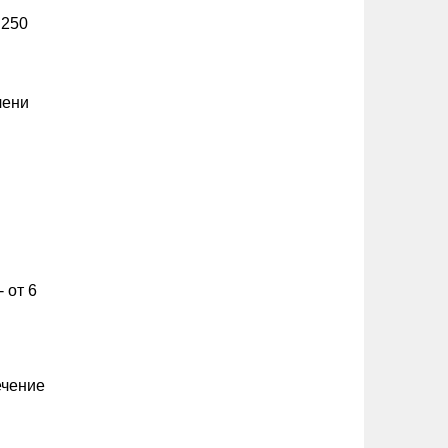
 250
чени
 от 6
ечение