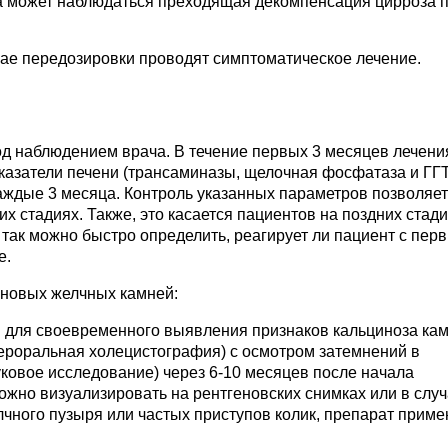
а может наблюдаться преходящая декомпенсация цирроза п
чае передозировки проводят симптоматическое лечение.
д наблюдением врача. В течение первых 3 месяцев лечени
азатели печени (трансаминазы, щелочная фосфатаза и ГГТ
каждые 3 месяца. Контроль указанных параметров позволяет
 стадиях. Также, это касается пациентов на поздних стад
 так можно быстро определить, реагирует ли пациент с пер
е.
иновых желчных камней:
 и для своевременного выявления признаков кальциноза кам
ероральная холецистография) с осмотром затемнений в
вуковое исследование) через 6-10 месяцев после начала
жно визуализировать на рентгеновских снимках или в слу
лчного пузыря или частых приступов колик, препарат приме