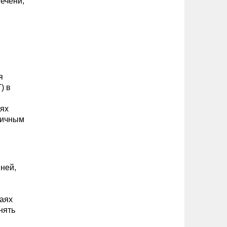
ечени,
я
) в
иях
вичным
ней,
чаях
нять