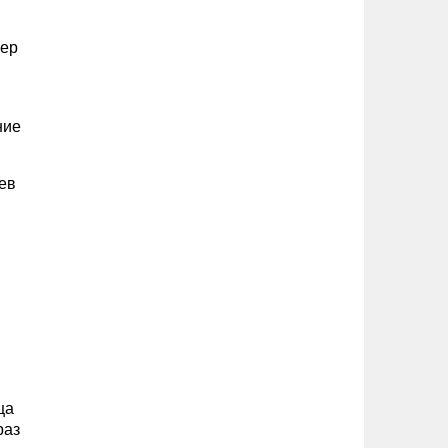
мер
ние
ев
ца
раз