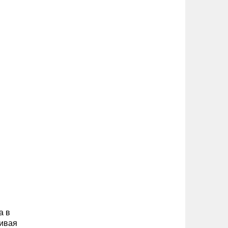
а в
пивая