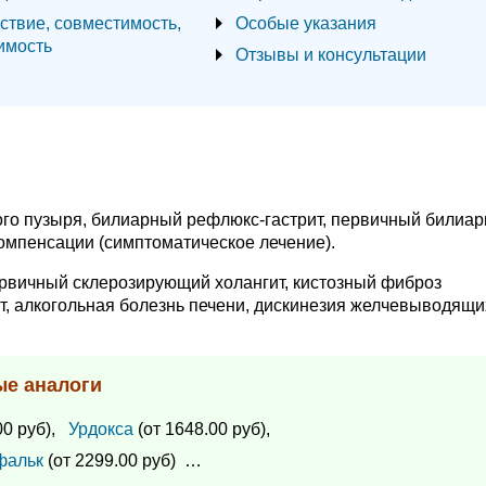
ствие, совместимость,
Особые указания
имость
Отзывы и консультации
го пузыря, билиарный рефлюкс-гастрит, первичный билиа
компенсации (симптоматическое лечение).
ервичный склерозирующий холангит, кистозный фиброз
ит, алкогольная болезнь печени, дискинезия желчевыводящи
ые аналоги
0 руб),
Урдокса
(от 1648.00 руб),
фальк
(от 2299.00 руб)
…