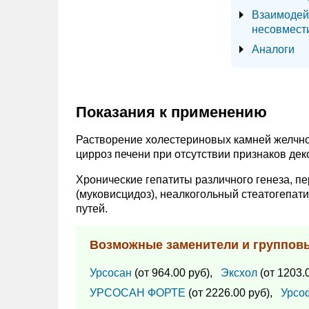
Взаимодей
несовмест
Аналоги
Показания к применению
Растворение холестериновых камней желчно
цирроз печени при отсутствии признаков де
Хронические гепатиты различного генеза, п
(муковисцидоз), неалкогольный стеатогепат
путей.
Возможные заменители и группов
Урсосан
(от 964.00 руб),
Эксхол
(от 1203.0
УРСОСАН ФОРТЕ
(от 2226.00 руб),
Урсо