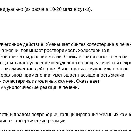
идуально (из расчета 10-20 мг/кг в сутки).
лчегонное действие. Уменьшает синтез холестерина в печен
 в желчи, повышает растворимость холестерина в
зование и выделение желчи. Снижает литогенность желчи,
от; вызывает усиление желудочной и панкреатической секр
погликемическое действие. Вызывает частичное или полное
нтеральном применении, уменьшает насыщенность желчи
и холестерина из желчных камней. Оказывает
ммунологические реакции в печени.
ласти и правом подреберье, кальцинирование желчных камн
иназ, аллергические реакции.