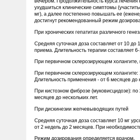
вечером. Продолжительность курса лечения н
ухудшиться клинические симптомы (участитьс
мг), а далее постепенно повышать ее (еженед
достигнут рекомендованный режим дозиров
При хронических гепатитах различного генез
Средняя суточная доза составляет от 10 до 1
приема. Длительность терапии составляет 6-
При первичном склерозирующем холангите, 
При первичном склерозирующем холангите: 12-1
Длительность применения - от 6 месяцев до н
При кистозном фиброзе (муковисцидозе): по 2
месяцев до нескольких лет.
При дискинезии желчевыводящих путей
Средняя суточная доза составляет 10 мг урс
от 2 недель до 2 месяцев. При необходимост
Режим дозирования определяется врачом.