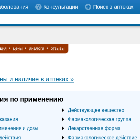
аболевания
Консультации
Поиск в аптеках
кция
•
цены
•
аналоги
•
отзывы
ны и наличие в аптеках »
ия по применению
Действующее вещество
казания
Фармакологическая группа
именения и дозы
Лекарственная форма
действия
Фармакологическое действие