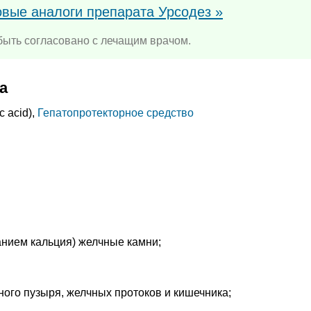
овые аналоги препарата Урсодез »
ыть согласовано с лечащим врачом.
а
c acid),
Гепатопротекторное средство
анием кальция) желчные камни;
ого пузыря, желчных протоков и кишечника;