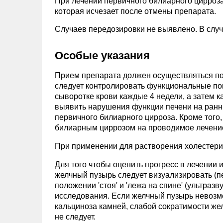
При лечении первичного билиарного цирроз
которая исчезает после отмены препарата.
Случаев передозировки не выявлено. В слу
Особые указания
Прием препарата должен осуществляться по
следует контролировать функциональные пок
сыворотке крови каждые 4 недели, а затем 
выявить нарушения функции печени на ранних
первичного билиарного цирроза. Кроме того,
билиарным циррозом на проводимое лечени
При применении для растворения холестер
Для того чтобы оценить прогресс в лечении
желчный пузырь следует визуализировать (п
положении 'стоя' и 'лежа на спине' (ультраз
исследования. Если желчный пузырь невозмо
кальциноза камней, слабой сократимости же
не следует.