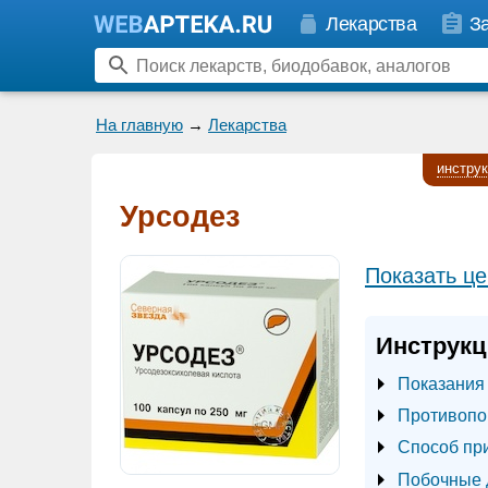
Лекарства
З
На главную
→
Лекарства
инстру
Урсодез
Показать це
Инструкц
Показания
Противопо
Способ пр
Побочные 