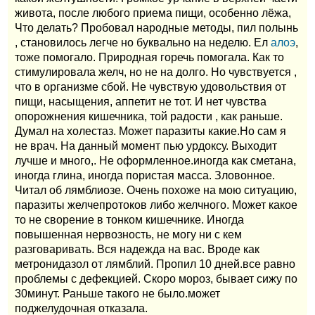
живота, после любого приема пищи, особенно лёжа,
Что делать? Пробовал народные методы, пил полынь
, становилось легче но буквально на неделю. Ел
алоэ
,
тоже помогало. Природная горечь помогала. Как то
стимулировала желч, но не на долго. Но чувствуется ,
что в организме сбой. Не чувствую удовольствия от
пищи, насыщения, аппетит не тот. И нет чувства
опорожнения кишечника, той радости , как раньше.
Думал на холестаз. Может паразиты какие.Но сам я
не врач. На данный момент пью урдоксу. Выходит
лучше и много,. Не оформленное.иногда как сметана,
иногда глина, иногда пористая масса. Зловонное.
Читал об лямблиозе. Очень похоже на мою ситуацию,
паразиты желчепротоков либо желчного. Может какое
то не сворение в тонком кишечнике. Иногда
повышенная нервозность, не могу ни с кем
разговаривать. Вся надежда на вас. Вроде как
метронидазол от лямблий. Пропил 10 дней.все равно
проблемы с дефекцией. Скоро мороз, бывает сижу по
30минут. Раньше такого не было.может
поджелудочная отказала.