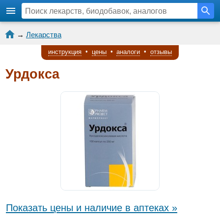
→
Лекарства
инструкция
•
цены
•
аналоги
•
отзывы
Урдокса
Показать цены и наличие в аптеках »