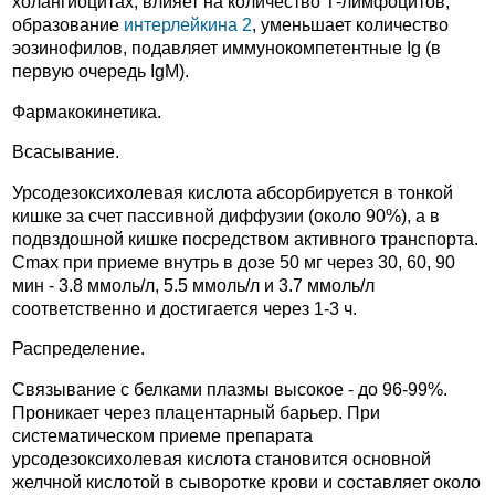
холангиоцитах, влияет на количество Т-лимфоцитов,
образование
интерлейкина 2
, уменьшает количество
эозинофилов, подавляет иммунокомпетентные Ig (в
первую очередь IgM).
Фармакокинетика.
Всасывание.
Урсодезоксихолевая кислота абсорбируется в тонкой
кишке за счет пассивной диффузии (около 90%), а в
подвздошной кишке посредством активного транспорта.
Cmax при приеме внутрь в дозе 50 мг через 30, 60, 90
мин - 3.8 ммоль/л, 5.5 ммоль/л и 3.7 ммоль/л
соответственно и достигается через 1-3 ч.
Распределение.
Связывание с белками плазмы высокое - до 96-99%.
Проникает через плацентарный барьер. При
систематическом приеме препарата
урсодезоксихолевая кислота становится основной
желчной кислотой в сыворотке крови и составляет около