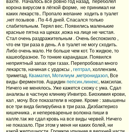
вахте. Началось все ровно год назад, переболел
корона вирусом в лёгкой форме, не принимал ни
каких лекарств.. Пропало желание ходить в туалет
,нет позывов . По 4-6 дней. Спасался только
слабительным. Терял вес. Появились маленькие
красные пятна на щеках ,кожа на лице не чистая.
Стал очень раздражительным . Очень беспокоило ,
что ем три раза в день. А в туалет не могу сходить.
Либо очень мало. Не больше чем кот. То жидкое, то
кашеобразное. То тонкие карандаши. Появился
неприятный запах при газах. Перепробовал много
лекарств, начиная с урдоксы ,
гептрал
, холлензим,
триметад.
Квамател
,
Мотилиум
,
метронидазол
, Все
виды ферментов. Аццидин
пепсин
.
линекс
, максилак.
Ничего не менялось. Уже кажется схожу с ума. Сдал
анализы в частную клинику Инвитро. Биохимия крови,
кал , мочу. Все показатели в норме. Кроме : завышены
все три вида билирубина в три раза. Дизбактериоз
кишечника , и неперевареные волокна пиши в
калле.так же сдал кровь на все виды червей. Ничего
не показало. При этом у меня ни каких болей, ни
какой желтушности. Громкое урчание в верхней части