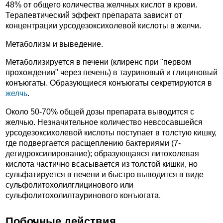
48% от общего количества желчных кислот в крови.
Терапевтический эффект препарата зависит от
концентрации урсодезоксихолевой кислоты в желчи.
Метаболизм и выведение.
Метаболизируется в печени (клиренс при "первом
прохождении" через печень) в тауриновый и глициновый
конъюгаты. Образующиеся конъюгаты секретируются в
желчь
.
Около 50-70% общей дозы препарата выводится с
желчью. Незначительное количество невсосавшейся
урсодезоксихолевой кислоты поступает в толстую кишку,
где подвергается расщеплению бактериями (7-
дегидроксилирование); образующаяся литохолевая
кислота частично всасывается из толстой кишки, но
сульфатируется в печени и быстро выводится в виде
сульфолитохолилглицинового или
сульфолитохолилтауринового конъюгата.
Побочные действия