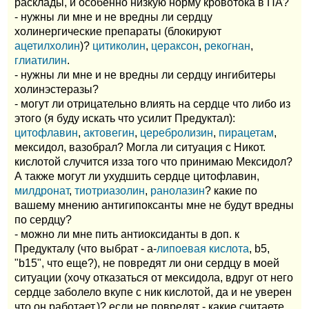
расклады, и особенно низкую норму кровотока в ПА?
- нужны ли мне и не вредны ли сердцу
холинергические препараты (блокируют
ацетилхолин
)?
цитиколин
,
цераксон
,
рекогнан
,
глиатилин
.
- нужны ли мне и не вредны ли сердцу ингибитеры
холинэстеразы?
- могут ли отрицательно влиять на сердце что либо из
этого (я буду искать что усилит Предуктал):
цитофлавин
,
актовегин
,
церебролизин
,
пирацетам
,
мексидол, вазобрал? Могла ли ситуация с Никот.
кислотой случится изза того что принимаю Мексидол?
А также могут ли ухудшить сердце цитофлавин,
милдронат
,
тиотриазолин
,
ранолазин
? какие по
вашему мнению антигипоксанты мне не будут вредны
по сердцу?
- можно ли мне пить антиоксиданты в доп. к
Предукталу (что выбрат - а-
липоевая кислота
, b5,
"b15", что еще?), не повредят ли они сердцу в моей
ситуации (хочу отказаться от мексидола, вдруг от него
сердце заболело вкупе с ник кислотой, да и не уверен
что он работает.)? если не повредят - какие считаете