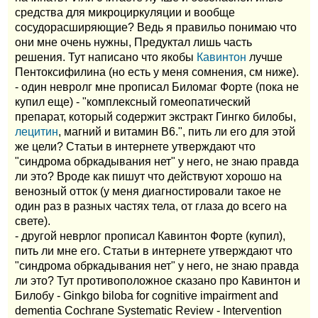
средства для микроциркуляции и вообще
сосудорасширяющие? Ведь я правильо понимаю что
они мне очень нужны, Предуктал лишь часть
решения. Тут написано что якобы
Кавинтон
лучше
Пентоксифилина (но есть у меня сомнения, см ниже).
- один невролг мне прописал Биломаг Форте (пока не
купил еще) - "комплексный гомеопатический
препарат, который содержит экстракт Гингко билобы,
лецитин
, магний и витамин В6.", пить ли его для этой
же цели? Статьи в интернете утверждают что
"синдрома обркадывания нет" у него, не знаю правда
ли это? Вроде как пишут что действуют хорошо на
венозный отток (у меня диагностировали такое не
один раз в разных частях тела, от глаза до всего на
свете).
- другой неврлог прописал Кавинтон Форте (купил),
пить ли мне его. Статьи в интернете утверждают что
"синдрома обркадывания нет" у него, не знаю правда
ли это? Тут противоположное сказано про Кавинтон и
Билобу - Ginkgo biloba for cognitive impairment and
dementia Cochrane Systematic Review - Intervention