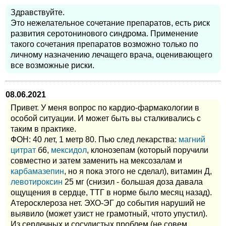
Здравствуйте.
Это нежелательное сочетание препаратов, есть риск
развития серотонинового синдрома. Применение
такого сочетания препаратов возможно только по
личному назначению лечащего врача, оценивающего
все возможные риски.
08.06.2021
Привет. У меня вопрос по кардио-фармакологии в
особой ситуации. И может быть вы сталкивались с
таким в практике.
ФОН: 40 лет, 1 метр 80. Пью след лекарства:
магний
цитрат
б6,
мексидол
, клонозепам (который поручили
совместно и затем заменить на мексозалам и
карбамазепин
, но я пока этого не сделал), витамин Д,
левотироксин
25 мг (снизил - большая доза давала
ощущения в сердце, ТТГ в норме было месяц назад).
Атеросклероза нет. ЭХО-ЭГ до события наруший не
выявило (может узист не грамотный, чтото упустил).
Из сердечных и сосудистых проблем (не совем