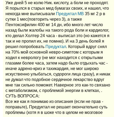
Уже дней 5 не колю Ник. кислоту, а боли не проходят.
Я порылся в старых мед бумагах своих, и нашел, что
некогда мне выписывали
Предуктал МВ
35 мг 2 р в
сутки 1 мес(повторить через 3), а также
Пентоксифилин 400 мг 14 дн, ибо много лет число
назад были жалобы на такого рода боли и кардиолог,
кто делал Холтер 24 часа - выписал это (но кажется я
так и не пропил их, не помню). И на 3 день болей я
решил попробовать
Предуктал
. Который вдруг снял
на 70% мой основной невро-симптом с которым я
ходил к неврологу (не мог находится с открытыми
глазами более часа, затем надо было отдыхать час -
иначе адрено-криз и тахикардия, не мог широко
искуственно улыбаться, судороги лица сразу), и никак
не думал что подобное сердечное лекарство вдруг
мне так сильно поможет. Наверное это как-то связано
с метаболизмом, с проблемой энергии в клетках, .
СУТЬ ВОПРОСА:
Все же как я понимаю из описания (если не прав -
поправьте), Предуктал не решает окончательно суть
проблемы (хотя я в шоке что в целом не мозговое