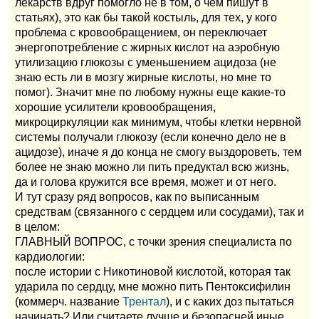
лекарств вдруг помогло не в том, о чем пишут в
статьях), это как бы такой костыль, для тех, у кого
проблема с кровообращением, он переключает
энергопотребление с жирных кислот на аэробную
утилизацию глюкозы с уменьшением ацидоза (не
знаю есть ли в мозгу жирные кислоты, но мне то
помог). Значит мне по любому нужны еще какие-то
хорошие усилители кровообращения,
микроциркуляции как минимум, чтобы клетки нервной
системы получали глюкозу (если конечно дело не в
ацидозе), иначе я до конца не смогу выздороветь, тем
более не знаю можно ли пить предуктал всю жизнь,
да и голова кружится все время, может и от него.
И тут сразу ряд вопросов, как по выписанным
средствам (связанного с сердцем или сосудами), так и
в целом:
ГЛАВНЫЙ ВОПРОС, с точки зрения специалиста по
кардиологии:
после истории с Никотиновой кислотой, которая так
ударила по сердцу, мне можно пить Пентоксифилин
(коммерч. название
Трентал
), и с каких доз пытаться
начинать? Или считаете лучше и безопасней иные