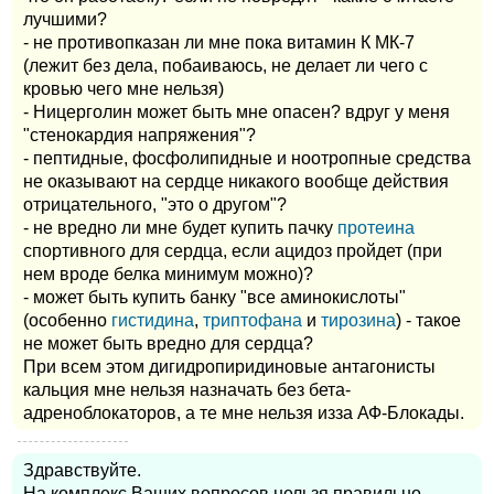
лучшими?
- не противопказан ли мне пока витамин К МК-7
(лежит без дела, побаиваюсь, не делает ли чего с
кровью чего мне нельзя)
- Ницерголин может быть мне опасен? вдруг у меня
"стенокардия напряжения"?
- пептидные, фосфолипидные и ноотропные средства
не оказывают на сердце никакого вообще действия
отрицательного, "это о другом"?
- не вредно ли мне будет купить пачку
протеина
спортивного для сердца, если ацидоз пройдет (при
нем вроде белка минимум можно)?
- может быть купить банку "все аминокислоты"
(особенно
гистидина
,
триптофана
и
тирозина
) - такое
не может быть вредно для сердца?
При всем этом дигидропиридиновые антагонисты
кальция мне нельзя назначать без бета-
адреноблокаторов, а те мне нельзя изза АФ-Блокады.
Здравствуйте.
На комплекс Ваших вопросов нельзя правильно