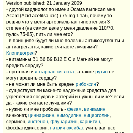
Version published: 21 January 2009
- другой кардиолог по имени Осама выписал мне
Acard (Acid acetilsalicic) ) 75 mg 1 таб, почему то
решив что у меня артериальная гипертензия 3
степени (на самом деле у меня давление 110/70,
пулсь 75-85), пить ли мне его?
- в принципе будут ли мне полезны антикоауглянты и
антиагреганты, какие считаете лучшими?
Клопидогрел
?
- витамины B1 B6 B9 B12 Е С и Магний не могут
вредить сердцу?
- оротовая и
янтарная кислота
, а также
рутин
не
могут вредить сердцу?
- не может ли мне быть вреден
рибоксин
?
- существуют ли какие-то надежные средства для
укрепления сосудов и артерий и нужны ли мне? если
да - какие считаете лучшими?
- нужно ли мне пробовать -
фезам
,
винкамин
,
винконат,
циннаризин
,
нимодипин
,
ницерголин
,
cермион,
инстенон
,
флунаризин
,
карнитин
,
фосфатидилсерин,
натрия оксибат
, учитывая все