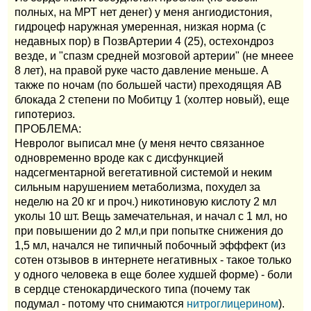
полных, на МРТ нет денег) у меня ангиодистония,
гидроцеф наружная умеренная, низкая норма (с
недавных пор) в ПозвАртерии 4 (25), остехондроз
везде, и "спазм средней мозговой артерии" (не мнеее
8 лет), на правой руке часто давление меньше. А
также по ночам (по большей части) преходящяя АВ
блокада 2 степени по Мобитцу 1 (холтер новый), еще
гипотериоз.
ПРОБЛЕМА:
Невролог выписал мне (у меня нечто связанное
одновременно вроде как с дисфункцией
надсегментарной вегетативной системой и неким
сильным нарушением метаболизма, похудел за
неделю на 20 кг и проч.) никотиновую кислоту 2 мл
уколы 10 шт. Вещь замечательная, и начал с 1 мл, но
при повышении до 2 мл,и при попытке снижения до
1,5 мл, начался не типичный побочный эфффект (из
сотен отзывов в интернете негативных - такое только
у одного человека в еще более худшей форме) - боли
в сердце стенокардического типа (почему так
подумал - потому что снимаются
нитроглицерином
).