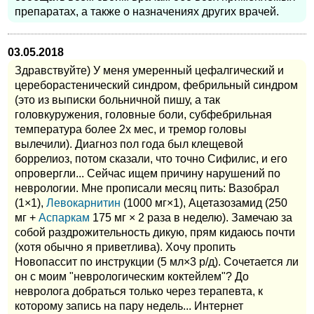
препаратах, а также о назначениях других врачей.
03.05.2018
Здравствуйте) У меня умеренный цефалгический и
цереборастенический синдром, фебрильный синдром
(это из выписки больничной пишу, а так
головкуружения, головные боли, субфебрильная
температура более 2х мес, и тремор головы
вылечили). Диагноз пол года был клещевой
боррелиоз, потом сказали, что точно Сифилис, и его
опровергли... Сейчас ищем причину нарушений по
неврологии. Мне прописали месяц пить: Вазобрал
(1×1),
Левокарнитин
(1000 мг×1), Ацетазозамид (250
мг +
Аспаркам
175 мг × 2 раза в неделю). Замечаю за
собой раздрожительность дикую, прям кидаюсь почти
(хотя обычно я приветлива). Хочу пропить
Новопассит по инструкции (5 мл×3 р/д). Сочетается ли
он с моим "неврологическим коктейлем"? До
невролога добраться только через терапевта, к
которому запись на пару недель... Интернет