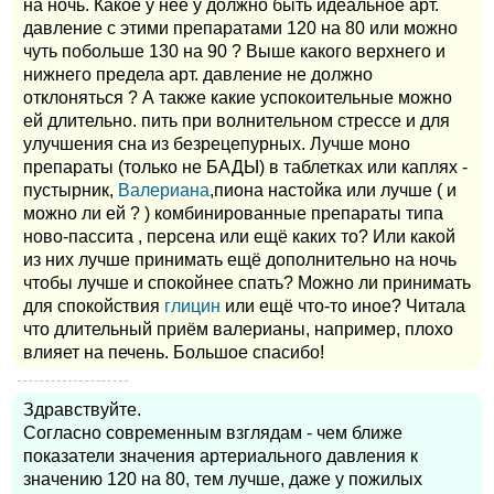
на ночь. Какое у неё у должно быть идеальное арт.
давление с этими препаратами 120 на 80 или можно
чуть побольше 130 на 90 ? Выше какого верхнего и
нижнего предела арт. давление не должно
отклоняться ? А также какие успокоительные можно
ей длительно. пить при волнительном стрессе и для
улучшения сна из безрецепурных. Лучше моно
препараты (только не БАДЫ) в таблетках или каплях -
пустырник,
Валериана
,пиона настойка или лучше ( и
можно ли ей ? ) комбинированные препараты типа
ново-пассита , персена или ещё каких то? Или какой
из них лучше принимать ещё дополнительно на ночь
чтобы лучше и спокойнее спать? Можно ли принимать
для спокойствия
глицин
или ещё что-то иное? Читала
что длительный приём валерианы, например, плохо
влияет на печень. Большое спасибо!
Здравствуйте.
Согласно современным взглядам - чем ближе
показатели значения артериального давления к
значению 120 на 80, тем лучше, даже у пожилых