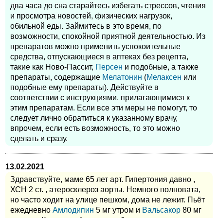
два часа до сна старайтесь избегать стрессов, чтения
и просмотра новостей, физических нагрузок,
обильной еды. Займитесь в это время, по
возможности, спокойной приятной деятельностью. Из
препаратов можно применить успокоительные
средства, отпускающиеся в аптеках без рецепта,
такие как Ново-Пассит,
Персен
и подобные, а также
препараты, содержащие
Мелатонин
(
Мелаксен
или
подобные ему препараты). Действуйте в
соответствии с инструкциями, прилагающимися к
этим препаратам. Если все эти меры не помогут, то
следует лично обратиться к указанному врачу,
впрочем, если есть возможность, то это можно
сделать и сразу.
13.02.2021
Здравствуйте, маме 65 лет арт. Гипертония давно ,
ХСН 2 ст. , атеросклероз аорты. Немного полновата,
но часто ходит на улице пешком, дома не лежит. Пьёт
ежедневно
Амлодипин
5 мг утром и
Вальсакор
80 мг