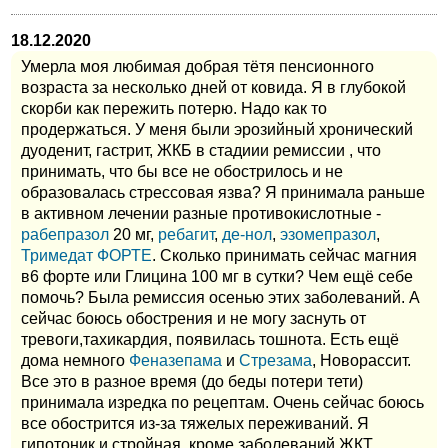
18.12.2020
Умерла моя любимая добрая тётя пенсионного
возраста за несколько дней от ковида. Я в глубокой
скорби как пережить потерю. Надо как то
продержаться. У меня были эрозийный хронический
дуоденит, гастрит, ЖКБ в стадиии ремиссии , что
принимать, что бы все не обострилось и не
образовалась стрессовая язва? Я принимала раньше
в активном лечении разные противокислотные -
рабепразол
20 мг,
ребагит
,
де-нол
,
эзомепразол
,
Тримедат ФОРТЕ
. Сколько принимать сейчас магния
в6 форте или Глицина 100 мг в сутки? Чем ещё себе
помочь? Была ремиссия осенью этих заболеваний. А
сейчас боюсь обострения и не могу заснуть от
тревоги,тахикардия, появилась тошнота. Есть ещё
дома немного
Феназепама
и
Стрезама
, Новорассит.
Все это в разное время (до беды потери тети)
принимала изредка по рецептам. Очень сейчас боюсь
все обострится из-за тяжелых переживаний. Я
гипотоник и стройная, кроме заболеваний ЖКТ