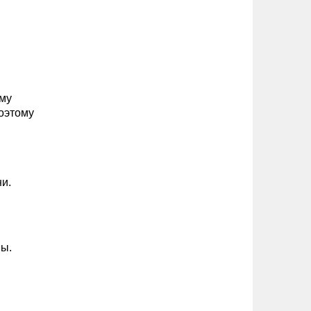
ому
поэтому
и.
мы.