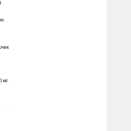
й
и.
очек
 мг.