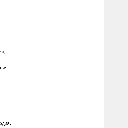
ия,
ания"
рдия,