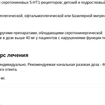
 серотониновых 5-HT1-рецепторов; детский и подростковы
иплегической, офтальмоплегической или базилярной мигрен
другими препаратами, обладающими серотонинергической
 в дозе выше 40 мг у пациентов с нарушениями функции п
урс лечения
ндивидуально. Рекомендуемая начальная разовая доза - 40
го ответа.
мг.