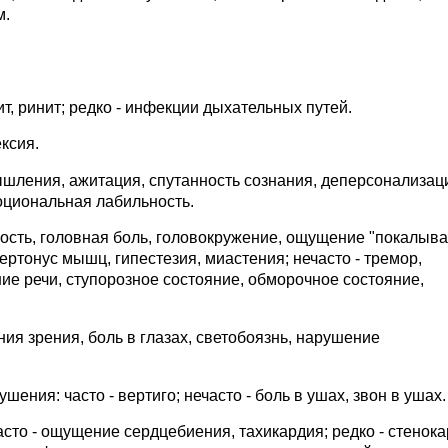
м.
, ринит; редко - инфекции дыхательных путей.
ксия.
ышления, ажитация, спутанность сознания, деперсонализац
моциональная лабильность.
вость, головная боль, головокружение, ощущение "покалыв
ертонус мышц, гипестезия, миастения; нечасто - тремор,
ние речи, ступорозное состояние, обморочное состояние,
ния зрения, боль в глазах, светобоязнь, нарушение
ения: часто - вертиго; нечасто - боль в ушах, звон в ушах.
сто - ощущение сердцебиения, тахикардия; редко - стенока