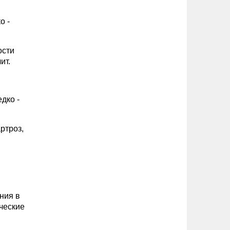
о -
ости
ит.
дко -
ртроз,
ения в
ические