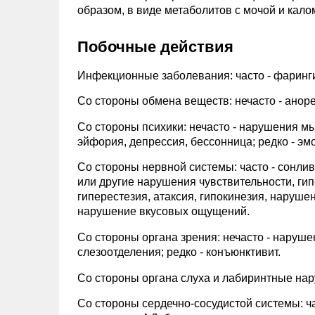
образом, в виде метаболитов с мочой и кало
Побочные действия
Инфекционные заболевания: часто - фарингит
Со стороны обмена веществ: нечасто - аноре
Со стороны психики: нечасто - нарушения м
эйфория, депрессия, бессонница; редко - э
Со стороны нервной системы: часто - сонли
или другие нарушения чувствительности, гип
гиперестезия, атаксия, гипокинезия, наруше
нарушение вкусовых ощущений.
Со стороны органа зрения: нечасто - наруше
слезоотделения; редко - конъюнктивит.
Со стороны органа слуха и лабиринтные наруш
Со стороны сердечно-сосудистой системы: ча