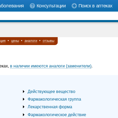
аболевания
Консультации
Поиск в аптеках
кция
•
цены
•
аналоги
•
отзывы
еках,
в наличии имеются аналоги (заменители)
.
Действующее вещество
Фармакологическая группа
Лекарственная форма
Фармакологическое действие