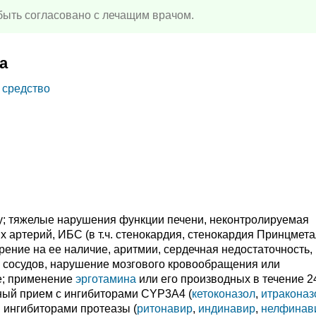
ыть согласовано с лечащим врачом.
а
 средство
у; тяжелые нарушения функции печени, неконтролируемая
 артерий, ИБС (в т.ч. стенокардия, стенокардия Принцмета
ение на ее наличие, аритмии, сердечная недостаточность,
сосудов, нарушение мозгового кровообращения или
е; применение
эрготамина
или его производных в течение 24
ный прием с ингибиторами CYP3A4 (
кетоконазол
,
итраконаз
и ингибиторами протеазы (
ритонавир
,
индинавир
,
нелфинав