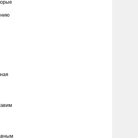
торые
ению
тная
тавим
лавным