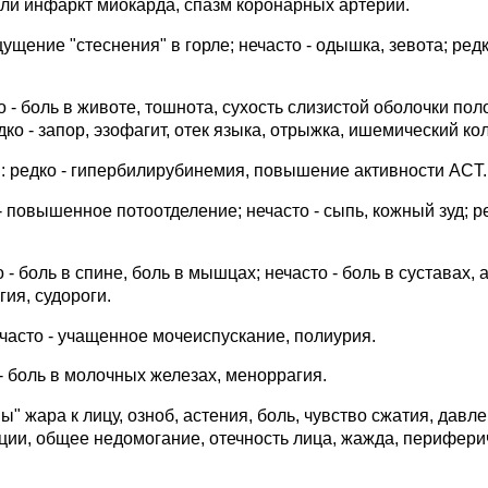
ли инфаркт миокарда, спазм коронарных артерий.
щение "стеснения" в горле; нечасто - одышка, зевота; редк
- боль в животе, тошнота, сухость слизистой оболочки пол
едко - запор, эзофагит, отек языка, отрыжка, ишемический кол
: редко - гипербилирубинемия, повышение активности ACT.
 повышенное потоотделение; нечасто - сыпь, кожный зуд; ре
 боль в спине, боль в мышцах; нечасто - боль в суставах, а
гия, судороги.
асто - учащенное мочеиспускание, полиурия.
- боль в молочных железах, меноррагия.
" жара к лицу, озноб, астения, боль, чувство сжатия, давл
акции, общее недомогание, отечность лица, жажда, перифер