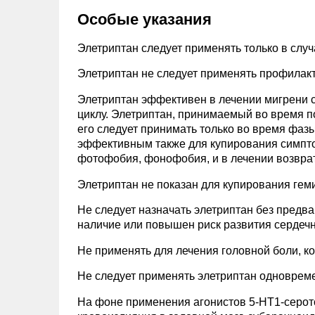
Особые указания
Элетриптан следует применять только в случ
Элетриптан не следует применять профилакт
Элетриптан эффективен в лечении мигрени с
циклу. Элетриптан, принимаемый во время п
его следует принимать только во время фазы
эффективным также для купирования симптом
фотофобия, фонофобия, и в лечении возврат
Элетриптан не показан для купирования гем
Не следует назначать элетриптан без предв
наличие или повышен риск развития сердечн
Не применять для лечения головной боли, к
Не следует применять элетриптан одновре
На фоне применения агонистов 5-НТ1-серот