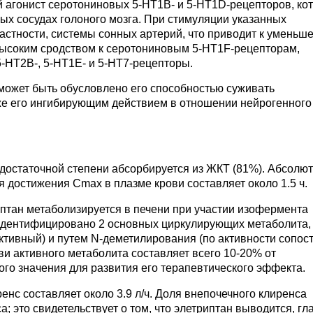
й агонист серотониновых 5-HT1B- и 5-HT1D-рецепторов, ко
х сосудах голоного мозга. При стимуляции указанных
частности, системы сонных артерий, что приводит к уменьш
 высоким сродством к серотониновым 5-HT1F-рецепторам,
5-HT2B-, 5-HT1E- и 5-HT7-рецепторы.
может быть обусловлено его способностью суживать
же его ингибирующим действием в отношении нейрогенного
 достаточной степени абсорбируется из ЖКТ (81%). Абсолю
 достижения Cmax в плазме крови составляет около 1.5 ч.
триптан метаболизируется в печени при участии изофермента
Идентифицировано 2 основных циркулирующих метаболита,
ктивный) и путем N-деметилирования (по активности сопос
ви активного метаболита составляет всего 10-20% от
ого значения для развития его терапевтического эффекта.
нс составляет около 3.9 л/ч. Доля внепочечного клиренса
; это свидетельствует о том, что элетриптан выводится, г