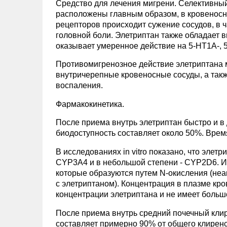
Средство для лечения мигрени. Селективны
расположены главным образом, в кровеносны
рецепторов происходит сужение сосудов, в 
головной боли. Элетриптан также обладает
оказывает умеренное действие на 5-HT1A-, 
Противомигренозное действие элетриптана 
внутричерепные кровеносные сосуды, а так
воспаления.
Фармакокинетика.
После приема внутрь элетриптан быстро и в
биодоступность составляет около 50%. Время
В исследованиях in vitro показано, что эле
CYP3A4 и в небольшой степени - CYP2D6. 
которые образуются путем N-окисления (неа
с элетриптаном). Концентрация в плазме кро
концентрации элетриптана и не имеет больш
После приема внутрь средний почечный клире
составляет примерно 90% от общего клиренса