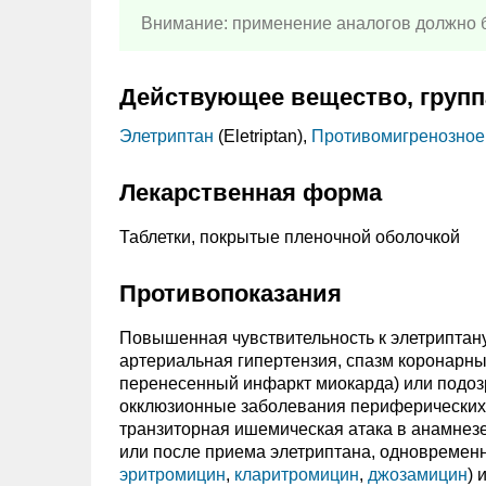
Внимание: применение аналогов должно б
Действующее вещество, групп
Элетриптан
(Eletriptan),
Противомигренозное
Лекарственная форма
Таблетки, покрытые пленочной оболочкой
Противопоказания
Повышенная чувствительность к элетриптан
артериальная гипертензия, спазм коронарных
перенесенный инфаркт миокарда) или подозр
окклюзионные заболевания периферических 
транзиторная ишемическая атака в анамнез
или после приема элетриптана, одновремен
эритромицин
,
кларитромицин
,
джозамицин
) 