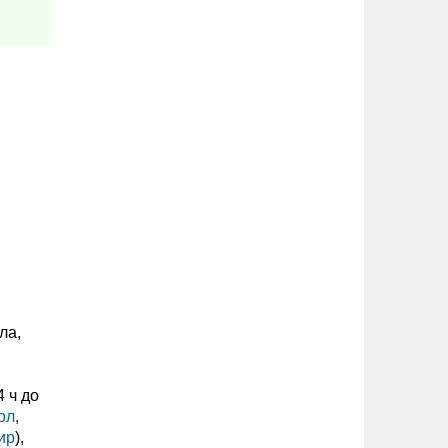
ла,
 ч до
ол
,
ир
),