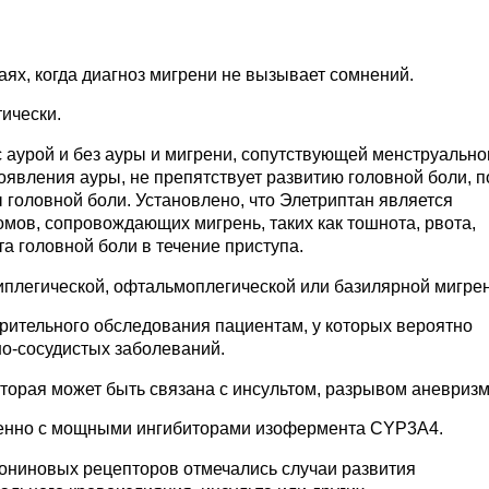
аях, когда диагноз мигрени не вызывает сомнений.
ически.
 аурой и без ауры и мигрени, сопутствующей менструальн
оявления ауры, не препятствует развитию головной боли, 
 головной боли. Установлено, что Элетриптан является
ов, сопровождающих мигрень, таких как тошнота, рвота,
а головной боли в течение приступа.
иплегической, офтальмоплегической или базилярной мигрен
арительного обследования пациентам, у которых вероятно
о-сосудистых заболеваний.
оторая может быть связана с инсультом, разрывом аневриз
менно с мощными ингибиторами изофермента CYP3A4.
ониновых рецепторов отмечались случаи развития