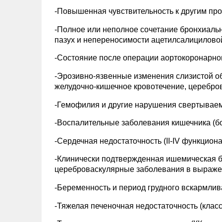
-Повышенная чувствительность к другим пр
-Полное или неполное сочетание бронхиаль
пазух и непереносимости ацетилсалициловой
-Состояние после операции аортокоронарно
-Эрозивно-язвенные изменения слизистой об
желудочно-кишечное кровотечение, церебров
-Гемофилия и другие нарушения свертываем
-Воспалительные заболевания кишечника (бо
-Сердечная недостаточность (II-IV функцио
-Клинически подтвержденная ишемическая б
цереброваскулярные заболевания в выраже
-Беременность и период грудного вскармлив
-Тяжелая печеночная недостаточность (клас