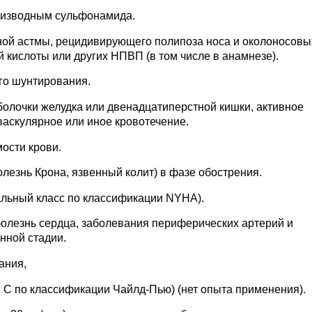
оизводным сульфонамида.
ной астмы, рецидивирующего полипоза носа и околоносовы
 кислоты или других НПВП (в том числе в анамнезе).
го шунтирования.
олочки желудка или двенадцатиперстной кишки, активное
аскулярное или иное кровотечение.
ости крови.
лезнь Крона, язвенный колит) в фазе обострения.
нальный класс по классификации NYHA).
олезнь сердца, заболевания периферических артерий и
нной стадии.
ания,
с С по классификации Чайлд-Пью) (нет опыта применения).