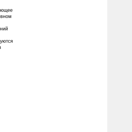
ующее
овном
ений
руются
в