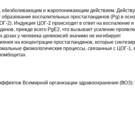
м, обезболивающим и жаропонижающим действием. Действ
ет образование воспалительных простагландинов (Pg) в осн
ОГ-2). Индукция ЦОГ-2 происходит в ответ на воспаление и
ндинов, прежде всего PgE2, что вызывает усиление проявл
их дозах у человека целекоксиб значимо не ингибирует
влияния на концентрации простагландинов, которые синтези
нормальные физиологические процессы, связанные с ЦОГ-1, 
тромбоцитах.
эффектов Всемирной организации здравоохранения (ВОЗ):