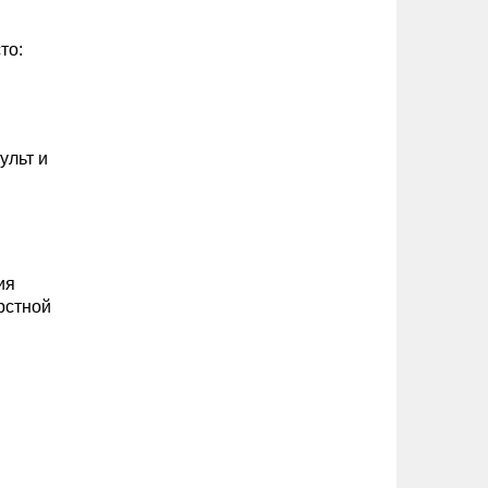
то:
ульт и
ия
рстной