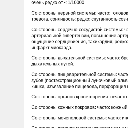
очень редко от < 1/10000
Со стороны нервной системы: часто: голово
тревога, сонливость; редко: спутанность соз
Со стороны сердечно-сосудистой системы: ча
артериальной гипертензии, повышение артер
ощущение сердцебиения, тахикардия; редко:
инфаркт миокарда.
Со стороны дыхательной системы: часто: бро
дыхательных путей.
Со стороны пищеварительной системы: часто
зубов (постэкстракционный луночковый альве
кишки, изъязвление пищевода, перфорация к
Со стороны органов кроветворения: нечасто
Со стороны кожных покровов: часто: кожный 
Со стороны мочеполовой системы: часто: ин