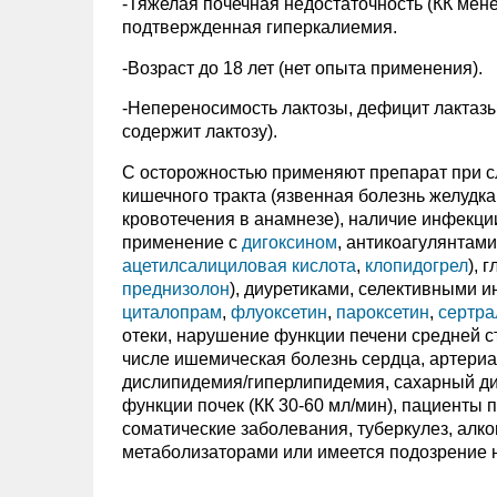
-Тяжелая почечная недостаточность (КК мен
подтвержденная гиперкалиемия.
-Возраст до 18 лет (нет опыта применения).
-Непереносимость лактозы, дефицит лактазы
содержит лактозу).
С осторожностью применяют препарат при с
кишечного тракта (язвенная болезнь желудка
кровотечения в анамнезе), наличие инфекции
применение с
дигоксином
, антикоагулянтам
ацетилсалициловая кислота
,
клопидогрел
), 
преднизолон
), диуретиками, селективными 
циталопрам
,
флуоксетин
,
пароксетин
,
сертра
отеки, нарушение функции печени средней с
числе ишемическая болезнь сердца, артериа
дислипидемия/гиперлипидемия, сахарный ди
функции почек (КК 30-60 мл/мин), пациенты
соматические заболевания, туберкулез, алк
метаболизаторами или имеется подозрение н