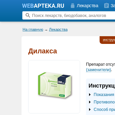
Лекарства
З
На главную
→
Лекарства
инстру
Дилакса
Препарат отсу
(заменители)
.
Инструкц
Показания
Противопо
Способ пр