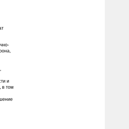
ат
чно-
рона,
,
ти и
 в том
ушение