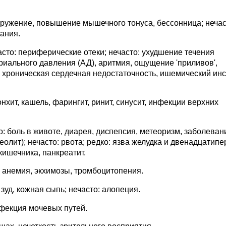
кружение, повышение мышечного тонуса, бессонница; нечас
нания.
сто: периферические отеки; нечасто: ухудшение течения
иального давления (АД), аритмия, ощущение 'приливов',
 хроническая сердечная недостаточность, ишемический инс
нхит, кашель, фарингит, ринит, синусит, инфекции верхних
: боль в животе, диарея, диспепсия, метеоризм, заболеван
олит); нечасто: рвота; редко: язва желудка и двенадцатипе
ишечника, панкреатит.
: анемия, экхимозы, тромбоцитопения.
зуд, кожная сыпь; нечасто: алопеция.
фекция мочевых путей.