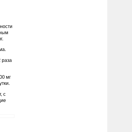
ьности
жным
г.
ма.
 раза
00 мг
утки.
, с
щие