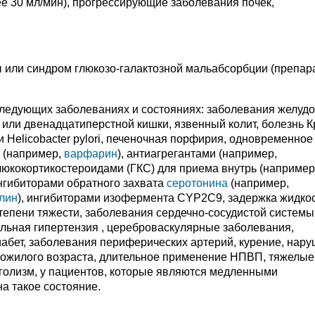
ее 30 мл/мин), прогрессирующие заболевания почек,
 или синдром глюкозо-галактозной мальабсорбции (препар
ледующих заболеваниях и состояниях: заболевания желудо
 или двенадцатиперстной кишки, язвенный колит, болезнь К
 Helicobacter pylori, печеночная порфирия, одновременное
и (например,
варфарин
), антиагрегантами (например,
глюкокортикостероидами (ГКС) для приема внутрь (например
ингибиторами обратного захвата
серотонина
(например,
лин
), ингибиторами изофермента CYP2C9, задержка жидкос
тепени тяжести, заболевания сердечно-сосудистой системы,
льная гипертензия , цереброваскулярные заболевания,
абет, заболевания периферических артерий, курение, нар
 пожилого возраста, длительное применение НПВП, тяжелые
оголизм, у пациентов, которые являются медленными
а такое состояние.