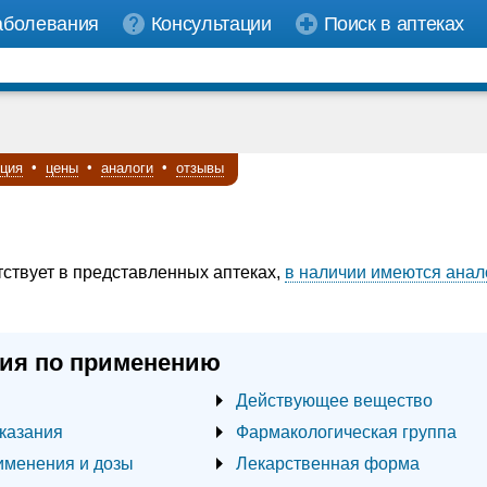
аболевания
Консультации
Поиск в аптеках
кция
•
цены
•
аналоги
•
отзывы
тствует в представленных аптеках,
в наличии имеются анал
ия по применению
Действующее вещество
казания
Фармакологическая группа
именения и дозы
Лекарственная форма