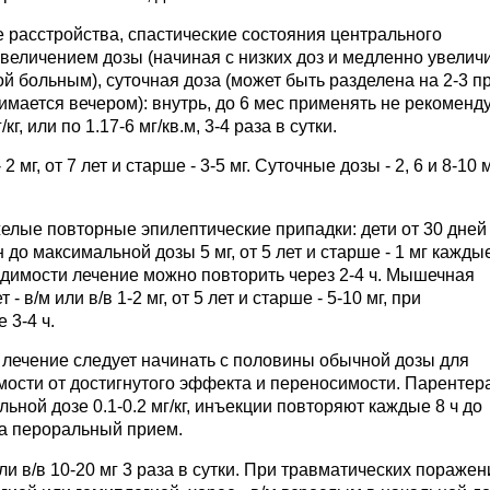
 расстройства, спастические состояния центрального
величением дозы (начиная с низких доз и медленно увелич
й больным), суточная доза (может быть разделена на 2-3 п
мается вечером): внутрь, до 6 мес применять не рекоменду
кг, или по 1.17-6 мг/кв.м, 3-4 раза в сутки.
 - 2 мг, от 7 лет и старше - 3-5 мг. Суточные дозы - 2, 6 и 8-10 
елые повторные эпилептические припадки: дети от 30 дней 
н до максимальной дозы 5 мг, от 5 лет и старше - 1 мг кажды
одимости лечение можно повторить через 2-4 ч. Мышечная
- в/м или в/в 1-2 мг, от 5 лет и старше - 5-10 мг, при
 3-4 ч.
 лечение следует начинать с половины обычной дозы для
мости от достигнутого эффекта и переносимости. Парентер
ьной дозе 0.1-0.2 мг/кг, инъекции повторяют каждые 8 ч до
на пероральный прием.
и в/в 10-20 мг 3 раза в сутки. При травматических поражен