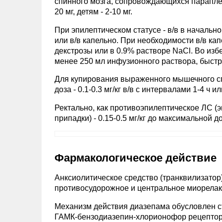
спинного мозга, сопровождающихся параплег
20 мг, детям - 2-10 мг.
При эпилептическом статусе - в/в в начально
или в/в капельно. При необходимости в/в ка
декстрозы или в 0.9% растворе NaCl. Во из
менее 250 мл инфузионного раствора, быст
Для купирования выраженного мышечного спаз
доза - 0.1-0.3 мг/кг в/в с интервалами 1-4 ч ил
Ректально, как противоэпилептическое ЛС (
припадки) - 0.15-0.5 мг/кг до максимальной дозы
Фармакологическое действие
Анксиолитическое средство (транквилизатор
противосудорожное и центральное миорела
Механизм действия диазепама обусловлен 
ГАМК-бензодиазепин-хлорионофор рецептор