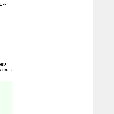
шки;
ния;
лько в