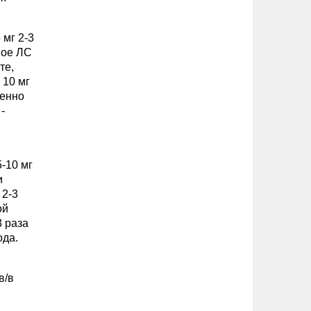
 мг 2-3
ное ЛС
те,
 10 мг
ленно
-
5-10 мг
и
 2-3
ой
3 раза
ода.
в/в