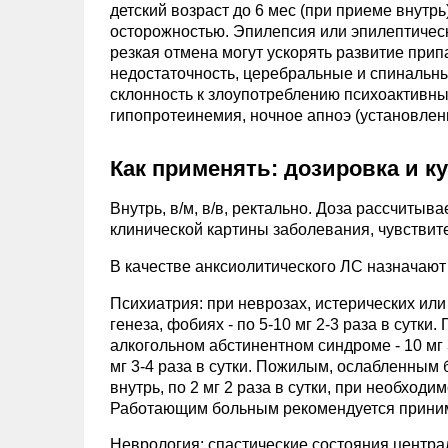
детский возраст до 6 мес (при приеме внутрь)
осторожностью. Эпилепсия или эпилептическ
резкая отмена могут ускорять развитие прип
недостаточность, церебральные и спинальны
склонность к злоупотреблению психоактивны
гипопротеинемия, ночное апноэ (установлен
Как применять: дозировка и к
Внутрь, в/м, в/в, ректально. Доза рассчитыв
клинической картины заболевания, чувствите
В качестве анксиолитического ЛС назначают вн
Психиатрия: при неврозах, истерических ил
генеза, фобиях - по 5-10 мг 2-3 раза в сутки
алкогольном абстинентном синдроме - 10 мг 
мг 3-4 раза в сутки. Пожилым, ослабленным 
внутрь, по 2 мг 2 раза в сутки, при необхо
Работающим больным рекомендуется принимать
Неврология: спастические состояния центр