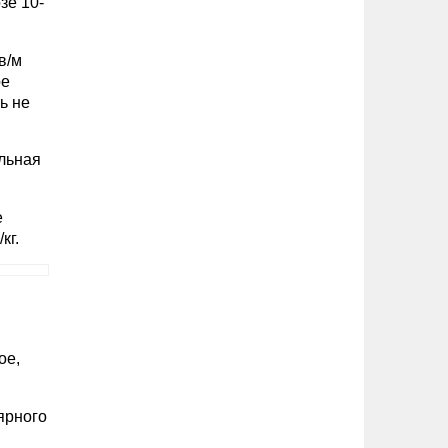
зе 10-
в/м
ре
ь не
альная
е
кг.
ое,
ярного