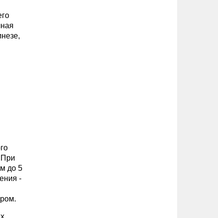
его
чная
мнезе,
го
. При
м до 5
ения -
ером.
их