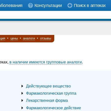
аболевания
Консультации
Поиск в аптеках
кция
•
цены
•
аналоги
•
отзывы
еках,
в наличии имеются групповые аналоги
.
Действующее вещество
Фармакологическая группа
Лекарственная форма
Фармакологическое действие