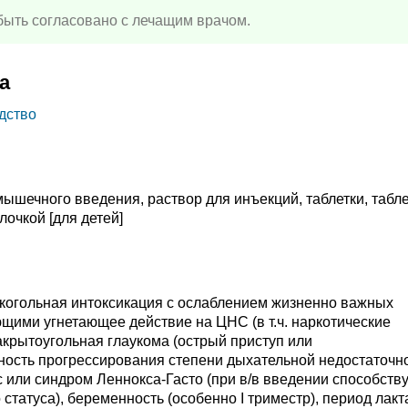
ыть согласовано с лечащим врачом.
а
дство
ышечного введения, раствор для инъекций, таблетки, табле
очкой [для детей]
алкогольная интоксикация с ослаблением жизненно важных
щими угнетающее действие на ЦНС (в т.ч. наркотические
акрытоугольная глаукома (острый приступ или
ость прогрессирования степени дыхательной недостаточно
 или синдром Леннокса-Гасто (при в/в введении способству
статуса), беременность (особенно I триместр), период лакт