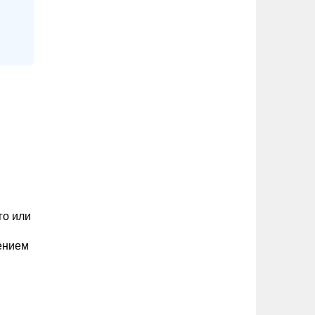
го или
ением