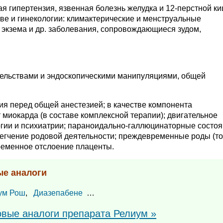
я гипертензия, язвенная болезнь желудка и 12-перстной ки
ве и гинекологии: климактерические и менструальные
с; экзема и др. заболевания, сопровождающиеся зудом,
льствами и эндоскопическими манипуляциями, общей
я перед общей анестезией; в качестве компонента
миокарда (в составе комплексной терапии); двигательное
гии и психиатрии; параноидально-галлюцинаторные состоя
легчение родовой деятельности; преждевременные роды (то
временное отслоение плаценты.
ые аналоги
ум Рош
,
Диазепабене
…
овые аналоги препарата Релиум »