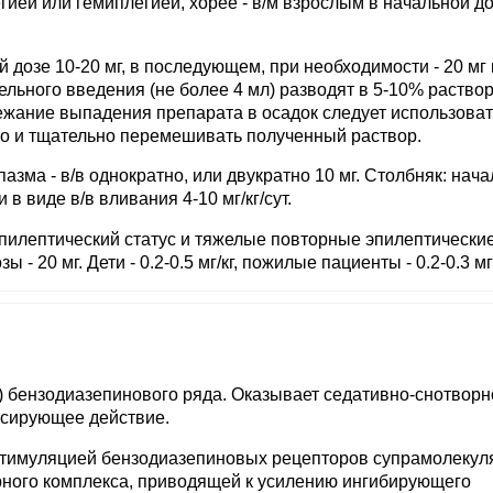
ией или гемиплегией, хорее - в/м взрослым в начальной до
й дозе 10-20 мг, в последующем, при необходимости - 20 мг 
пельного введения (не более 4 мл) разводят в 5-10% раство
бежание выпадения препарата в осадок следует использоват
ро и тщательно перемешивать полученный раствор.
ма - в/в однократно, или двукратно 10 мг. Столбняк: нач
и в виде в/в вливания 4-10 мг/кг/сут.
эпилептический статус и тяжелые повторные эпилептически
 - 20 мг. Дети - 0.2-0.5 мг/кг, пожилые пациенты - 0.2-0.3 мг/
) бензодиазепинового ряда. Оказывает седативно-снотворн
ксирующее действие.
стимуляцией бензодиазепиновых рецепторов супрамолекул
ного комплекса, приводящей к усилению ингибирующего