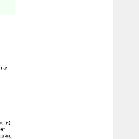
тки
сти),
ет
ации,