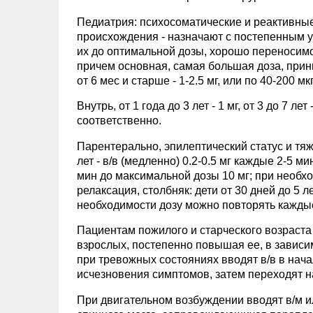
Педиатрия: психосоматические и реактивные
происхождения - назначают с постепенным у
их до оптимальной дозы, хорошо переносимо
причем основная, самая большая доза, прини
от 6 мес и старше - 1-2.5 мг, или по 40-200 мкг/
Внутрь, от 1 года до 3 лет - 1 мг, от 3 до 7 лет
соответственно.
Парентерально, эпилептический статус и тяж
лет - в/в (медленно) 0.2-0.5 мг каждые 2-5 ми
мин до максимальной дозы 10 мг; при необх
релаксация, столбняк: дети от 30 дней до 5 лет 
необходимости дозу можно повторять каждые
Пациентам пожилого и старческого возраста
взрослых, постепенно повышая ее, в зависи
при тревожных состояниях вводят в/в в начал
исчезновения симптомов, затем переходят 
При двигательном возбуждении вводят в/м ил