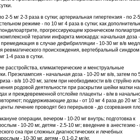
сутки.
 2-5 мг 2-3 раза в сутки; артериальная гипертензия - по 2-5
тельном режиме - по 10 мг 4 раза в сутки; как дополнитель
пондилоартрите, прогрессирующем хроническом полиартри
ве комплексной терапии инфаркта миокарда: начальная доза -
ки; премедикация в случае дефибрилляции - 10-30 мг в/в мед
ия ревматического происхождения, вертебральный синдром 
мг 1-4 раза в сутки.
ие расстройства, климактерические и менструальные
утки. Преэклампсия - начальная доза - 10-20 мг в/в, затем по 
криза - в/в 10-20 мг, затем при необходимости в/в струйно ил
егчения родовой деятельности при раскрытии шейки матки на
одах и преждевременной отслойке плаценты - в/м в начальн
повторяют; поддерживающие дозы - от 10 мг 4 раза до 20 мг 
центы лечение проводят без перерывов - до созревания пл
кануне операции, вечером - 10-20 мг внутрь; подготовка к
ослым - 10-20 мг, детям - 2.5-10 мг; введение в анестезию - 
ческого сна при сложных диагностических и лечебных
ослым - 10-30 мг, детям - 0.1-0.2 мг/кг.