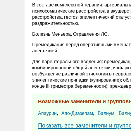
В составе комплексной терапии: артериальна
психосоматические расстройства в акушерст
расстройства, гестоз; эпилептический стату
раздражительностью.
Болезнь Меньера. Отравления ЛС.
Премедикация перед оперативными вмешате
анестезией.
Для парентерального введения: премедикаци
комбинированной общей анестезии; инфаркт 
возбуждение различной этиологии в невроло
эпилептические припадки (купирование); об
конце III триместра беременности); прежде
Возможные заменители и группов
Апаурин
,
Апо-Диазепам
,
Валиум
,
Вали
Показать все заменители и групп