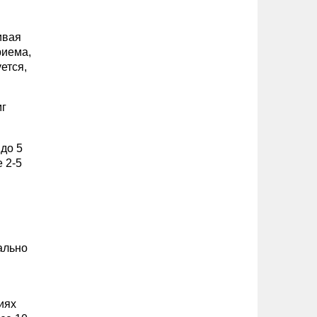
ивая
риема,
ется,
мг
до 5
е 2-5
ально
иях