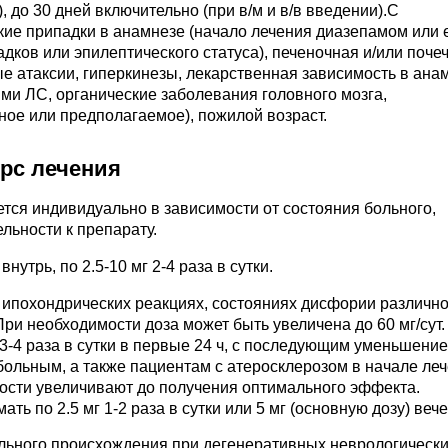
, до 30 дней включительно (при в/м и в/в введении).C
ие припадки в анамнезе (начало лечения диазепамом или 
адков или эпилептического статуса), печеночная и/или поче
е атаксии, гиперкинезы, лекарственная зависимость в ана
ми ЛС, органические заболевания головного мозга,
ное или предполагаемое), пожилой возраст.
урс лечения
ается индивидуально в зависимости от состояния больного,
льности к препарату.
утрь, по 2.5-10 мг 2-4 раза в сутки.
и ипохондрических реакциях, состояниях дисфории различно
. При необходимости доза может быть увеличена до 60 мг/сут
3-4 раза в сутки в первые 24 ч, с последующим уменьшение
больным, а также пациентам с атеросклерозом в начале леч
димости увеличивают до получения оптимального эффекта.
 по 2.5 мг 1-2 раза в сутки или 5 мг (основную дозу) веч
ального происхождения при дегенеративных неврологическ