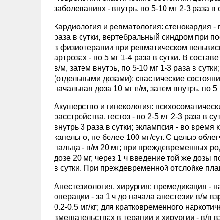
заболеваниях - внутрь, по 5-10 мг 2-3 раза в 
Кардиология и ревматология: стенокардия - по
раза в сутки, вертебральный синдром при пос
в физиотерапии при ревматическом пельвис
артрозах - по 5 мг 1-4 раза в сутки. В соста
в/м, затем внутрь, по 5-10 мг 1-3 раза в сут
(отдельными дозами); спастические состоян
начальная доза 10 мг в/м, затем внутрь, по 5 
Акушерство и гинекология: психосоматическ
расстройства, гестоз - по 2-5 мг 2-3 раза в с
внутрь 3 раза в сутки; эклампсия - во время 
капельно, не более 100 мг/сут. С целью обл
пальца - в/м 20 мг; при преждевременных р
дозе 20 мг, через 1 ч введение той же дозы 
в сутки. При преждевременной отслойке пла
Анестезиология, хирургия: премедикация - на
операции - за 1 ч до начала анестезии в/м взр
0.2-0.5 мг/кг; для кратковременного наркоти
вмешательствах в терапии и хирургии - в/в взр