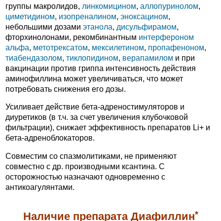
группы макролидов,
линкомицином
,
аллопуринолом
,
циметидином
,
изопреналином
,
эноксацином
,
небольшими дозами
этанола
,
дисульфирамом
,
фторхинолонами, рекомбинантным
интерфероном
альфа
,
метотрексатом
,
мексилетином
,
пропафеноном
,
тиабендазолом
,
тиклопидином
,
верапамилом
и при
вакцинации против гриппа интенсивность действия
аминофиллина может увеличиваться, что может
потребовать снижения его дозы.
Усиливает действие бета-адреностимуляторов и
диуретиков (в т.ч. за счет увеличения клубочковой
фильтрации), снижает эффективность препаратов Li+ и
бета-адреноблокаторов.
Совместим со спазмолитиками, не применяют
совместно с др. производными ксантина. С
осторожностью назначают одновременно с
антикоагулянтами.
*
Наличие препарата Диафиллин