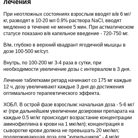
лечения
При неотложных состояниях взрослым вводят в/в 6 мг/
кг, разводят в 10-20 мл 0.9% раствора NaCl, вводят
медленно в течение не менее 5 мин. При астматическом
статусе показано в/в капельное введение - 720-750 мг.
В/м, глубоко в верхний квадрант ягодичной мышцы в
дозе 100-500 мг/сут.
Внутрь, по 100-200 мг 3-4 раза в сутки, при
необходимости увеличение дозы с интервалом в 3 дня.
Лечение таблетками ретард начинают со 175 мг каждые
12 ч, дозу увеличивают каждые 3 дня до достижения
оптимального терапевтического эффекта.
ХОБЛ. В острой фазе взрослым: начальная доза - 5-6 мг/
кг (при дальнейшем увеличении дозировки препарата на
каждые 0.5 мг/кг происходит возрастание концентрации
аминофиллина в крови на 1 мкг/мл); концентрация в
сыворотке крови должна не превышать 20 мкг/мл;
поддерживающая доза для "курильщиков" - 4 мг/кг