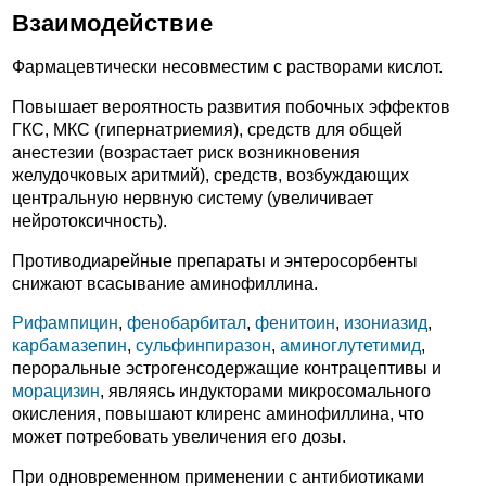
Взаимодействие
Фармацевтически несовместим с растворами кислот.
Повышает вероятность развития побочных эффектов
ГКС, МКС (гипернатриемия), средств для общей
анестезии (возрастает риск возникновения
желудочковых аритмий), средств, возбуждающих
центральную нервную систему (увеличивает
нейротоксичность).
Противодиарейные препараты и энтеросорбенты
снижают всасывание аминофиллина.
Рифампицин
,
фенобарбитал
,
фенитоин
,
изониазид
,
карбамазепин
,
сульфинпиразон
,
аминоглутетимид
,
пероральные эстрогенсодержащие контрацептивы и
морацизин
, являясь индукторами микросомального
окисления, повышают клиренс аминофиллина, что
может потребовать увеличения его дозы.
При одновременном применении с антибиотиками