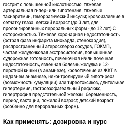
гастрит с повышенной кислотностью, тяжелая
артериальная гипер- или гипотензия, тяжелые
тахиаритмии, геморрагический инсульт, кровоизлияние в
сетчатку глаза, детский возраст (до 3 лет, для
пролонгированных пероральных форм - до 12 лет).C
осторожностью. Тяжелая коронарная недостаточность
(острая фаза инфаркта миокарда, стенокардия),
распространенный атеросклероз сосудов, ГОКМП,
частая желудочковая экстрасистолия, повышенная
судорожная готовность, печеночная и/или почечная
недостаточность, язвенная болезнь желудка и 12-
перстной кишки (в анамнезе), кровотечение из ЖКТ в
недавнем анамнезе, неконтролируемый гипотиреоз
(возможность кумуляции) или тиреотоксикоз, длительная
гипертермия, гастроэзофагеальный рефлюкс,
гипертрофия предстательной железы. беременность,
период лактации, пожилой возраст, детский возраст
(особенно для пероральных форм).
Как применять: дозировка и курс