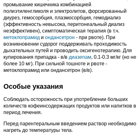
промывание кишечника комбинацией
полиэтиленгликоля и электролитов, форсированный
диурез, гемосорбция, плазмосорбция, гемодиализ
(эффективность невысока, перитонеальный диализ
неэффективен), симптоматическая терапия (в т.ч.
метоклопрамид
и
ондансетрон
- при рвоте). При
возникновении судорог поддерживать проходимость
дыхательных путей и проводить оксигенотерапию. Для
купирования припадка - в/в
диазепам
, 0.1-0.3 мг/кг (но не
более 10 мг). При сильной тошноте и рвоте -
метоклопрамид или ондансетрон (в/в).
Особые указания
Соблюдать осторожность при употреблении больших
количеств кофеинсодержащих продуктов или напитков в
период лечения.
Перед парентеральным введением раствор необходимо
нагреть до температуры тела.