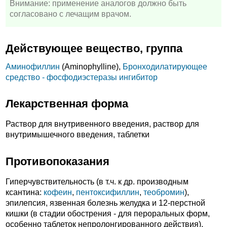
Внимание: применение аналогов должно быть
согласовано с лечащим врачом.
Действующее вещество, группа
Аминофиллин
(Aminophylline),
Бронходилатирующее
средство - фосфодиэстеразы ингибитор
Лекарственная форма
Раствор для внутривенного введения, раствор для
внутримышечного введения, таблетки
Противопоказания
Гиперчувствительность (в т.ч. к др. производным
ксантина:
кофеин
,
пентоксифиллин
,
теобромин
),
эпилепсия, язвенная болезнь желудка и 12-перстной
кишки (в стадии обострения - для пероральных форм,
особенно таблеток непролонгированного действия),