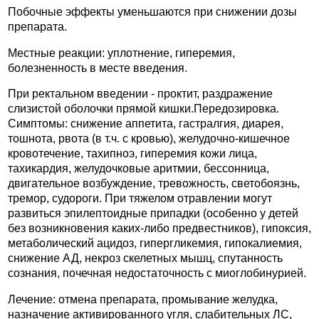
Побочные эффекты уменьшаются при снижении дозы
препарата.
Местные реакции: уплотнение, гиперемия,
болезненность в месте введения.
При ректальном введении - проктит, раздражение
слизистой оболочки прямой кишки.Передозировка.
Симптомы: снижение аппетита, гастралгия, диарея,
тошнота, рвота (в т.ч. с кровью), желудочно-кишечное
кровотечение, тахипноэ, гиперемия кожи лица,
тахикардия, желудочковые аритмии, бессонница,
двигательное возбуждение, тревожность, светобоязнь,
тремор, судороги. При тяжелом отравлении могут
развиться эпилептоидные припадки (особенно у детей
без возникновения каких-либо предвестников), гипоксия,
метаболический ацидоз, гипергликемия, гипокалиемия,
снижение АД, некроз скелетных мышц, спутанность
сознания, почечная недостаточность с миоглобинурией.
Лечение: отмена препарата, промывание желудка,
назначение активированного угля, слабительных ЛС,