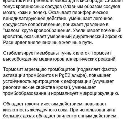
кровоток и потребность миокарда в кислороде. Снижает
тонус кровеносных сосудов (главным образом сосудов
мозга, кожи и почек). Оказывает периферическое
венодилатирующее действие, уменьшает легочное
сосудистое сопротивление, понижает давление в
"малом" круге кровообращения. Увеличивает почечный
кровоток, оказывает умеренный диуретический эффект.
Расширяет внепеченочные желчные пути.
Стабилизирует мембраны тучных клеток, тормозит
высвобождение медиаторов аллергических реакций.
Тормозит агрегацию тромбоцитов (подавляет фактор
активации тромбоцитов и PgE2 альфа), повышает
устойчивость эритроцитов к деформации (улучшает
реологические свойства крови), уменьшает
тромбообразование и нормализует микроциркуляцию.
Обладает токолитическим действием, повышает
кислотность желудочного сока. При использовании в
больших дозах обладает эпилептогенным действием.