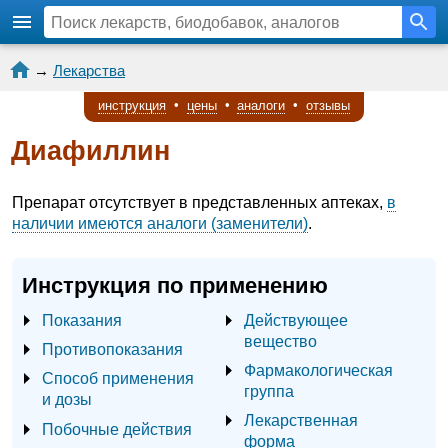
→
Лекарства
инструкция
•
цены
•
аналоги
•
отзывы
Диафиллин
Препарат отсутствует в представленных аптеках,
в
наличии имеются аналоги (заменители)
.
Инструкция по применению
Показания
Действующее
вещество
Противопоказания
Фармакологическая
Способ применения
группа
и дозы
Лекарственная
Побочные действия
форма