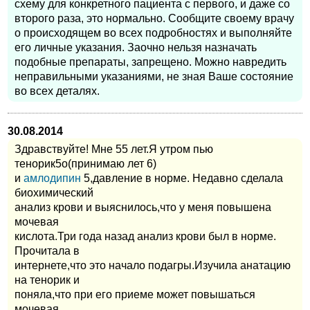
схему для конкретного пациента с первого, и даже со
второго раза, это нормально. Сообщите своему врачу
о происходящем во всех подробностях и выполняйте
его личные указания. Заочно нельзя назначать
подобные препараты, запрещено. Можно навредить
неправильными указаниями, не зная Ваше состояние
во всех деталях.
30.08.2014
Здравствуйте! Мне 55 лет.Я утром пью
тенорик5о(принимаю лет 6)
и
амлодипин
5,давление в норме. Недавно сделала
биохимический
анализ крови и выяснилось,что у меня повышена
мочевая
кислота.Три года назад анализ крови был в норме.
Прочитала в
интернете,что это начало подагры.Изучила анатацию
на тенорик и
поняла,что при его приеме может повышаться
мочевая