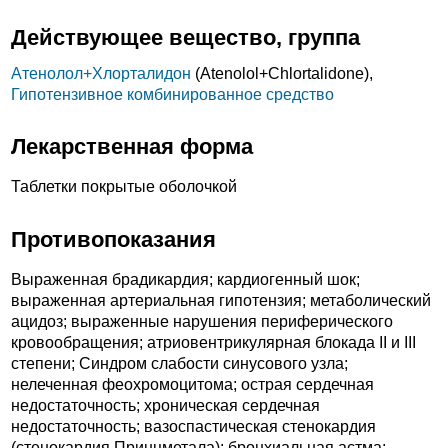
Действующее вещество, группа
Атенолол+
Хлорталидон
(Atenolol+
Chlortalidone),
Гипотензивное комбинированное средство
Лекарственная форма
Таблетки покрытые оболочкой
Противопоказания
Выраженная брадикардия; кардиогенный шок;
выраженная артериальная гипотензия; метаболический
ацидоз; выраженные нарушения периферического
кровообращения; атриовентрикулярная блокада II и III
степени; Синдром слабости синусового узла;
нелеченная феохромоцитома; острая сердечная
недостаточность; хроническая сердечная
недостаточность; вазоспастическая стенокардия
(стенокардия Принцметала); бронхиальная астма;