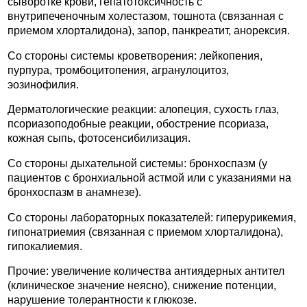
сыворотке крови, гепатотоксичность с
внутрипеченочным холестазом, тошнота (связанная с
приемом хлорталидона), запор, панкреатит, анорексия.
Со стороны системы кроветворения: лейкопения,
пурпура, тромбоцитопения, агранулоцитоз,
эозинофилия.
Дерматологические реакции: алопеция, сухость глаз,
псориазоподобные реакции, обострение псориаза,
кожная сыпь, фотосенсибилизация.
Со стороны дыхательной системы: бронхоспазм (у
пациентов с бронхиальной астмой или с указаниями на
бронхоспазм в анамнезе).
Со стороны лабораторных показателей: гиперурикемия,
гипонатриемия (связанная с приемом хлорталидона),
гипокалиемия.
Прочие: увеличение количества антиядерных антител
(клиническое значение неясно), снижение потенции,
нарушение толерантности к глюкозе.