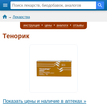
→
Лекарства
инструкция
•
цены
•
аналоги
•
отзывы
Тенорик
Показать цены и наличие в аптеках »