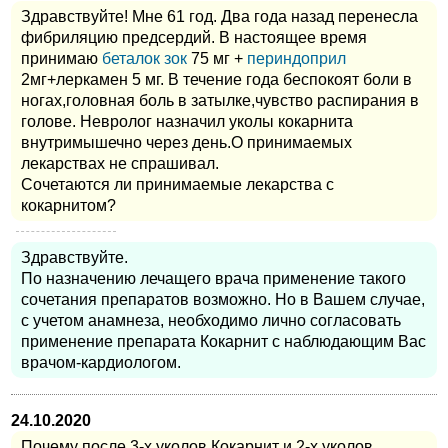
Здравствуйте! Мне 61 год. Два года назад перенесла
фибриляцию предсердий. В настоящее время
принимаю
беталок зок
75 мг +
периндоприл
2мг+леркамен 5 мг. В течение года беспокоят боли в
ногах,головная боль в затылке,чувство распирания в
голове. Невролог назначил уколы кокарнита
внутримышечно через день.О принимаемых
лекарствах не спрашивал.
Сочетаются ли принимаемые лекарства с
кокарнитом?
Здравствуйте.
По назначению лечащего врача применение такого
сочетания препаратов возможно. Но в Вашем случае,
с учетом анамнеза, необходимо лично согласовать
применение препарата Кокарнит с наблюдающим Вас
врачом-кардиологом.
24.10.2020
Почему после 3-х уколов Кокарнит и 2-х уколов