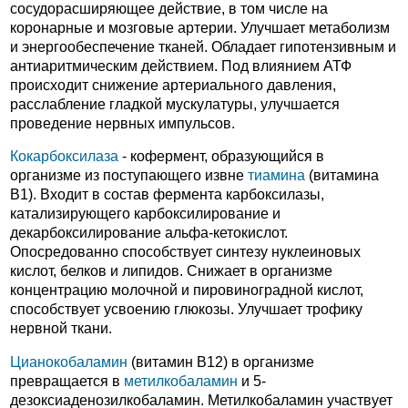
сосудорасширяющее действие, в том числе на
коронарные и мозговые артерии. Улучшает метаболизм
и энергообеспечение тканей. Обладает гипотензивным и
антиаритмическим действием. Под влиянием АТФ
происходит снижение артериального давления,
расслабление гладкой мускулатуры, улучшается
проведение нервных импульсов.
Кокарбоксилаза
- кофермент, образующийся в
организме из поступающего извне
тиамина
(витамина
B1). Входит в состав фермента карбоксилазы,
катализирующего карбоксилирование и
декарбоксилирование альфа-кетокислот.
Опосредованно способствует синтезу нуклеиновых
кислот, белков и липидов. Снижает в организме
концентрацию молочной и пировиноградной кислот,
способствует усвоению глюкозы. Улучшает трофику
нервной ткани.
Цианокобаламин
(витамин В12) в организме
превращается в
метилкобаламин
и 5-
дезоксиаденозилкобаламин. Метилкобаламин участвует