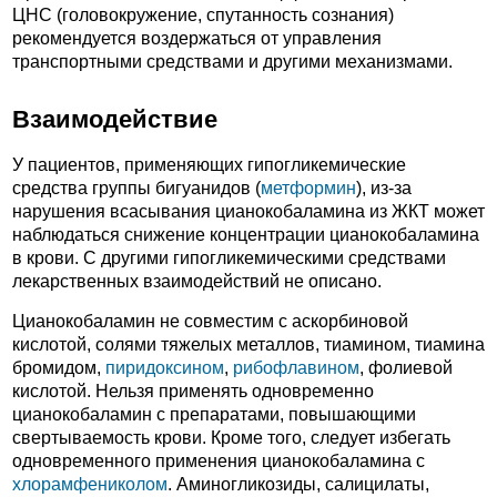
ЦНС (головокружение, спутанность сознания)
рекомендуется воздержаться от управления
транспортными средствами и другими механизмами.
Взаимодействие
У пациентов, применяющих гипогликемические
средства группы бигуанидов (
метформин
), из-за
нарушения всасывания цианокобаламина из ЖКТ может
наблюдаться снижение концентрации цианокобаламина
в крови. С другими гипогликемическими средствами
лекарственных взаимодействий не описано.
Цианокобаламин не совместим с аскорбиновой
кислотой, солями тяжелых металлов, тиамином, тиамина
бромидом,
пиридоксином
,
рибофлавином
, фолиевой
кислотой. Нельзя применять одновременно
цианокобаламин с препаратами, повышающими
свертываемость крови. Кроме того, следует избегать
одновременного применения цианокобаламина с
хлорамфениколом
. Аминогликозиды, салицилаты,