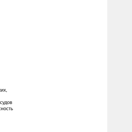
их,
осудов
сность