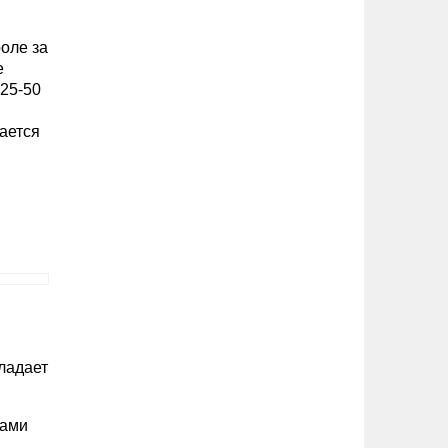
оле за
е
 25-50
ается
ладает
нами
,