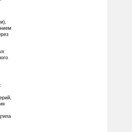
и),
ением
ерез
ых
ного
х
ерий,
ия
дтипа