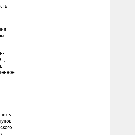
сть
ния
ом
н-
С,
 в
шенное
ением
тупов
ского
в