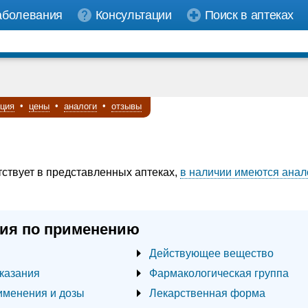
аболевания
Консультации
Поиск в аптеках
кция
•
цены
•
аналоги
•
отзывы
тствует в представленных аптеках,
в наличии имеются анал
ия по применению
Действующее вещество
казания
Фармакологическая группа
именения и дозы
Лекарственная форма