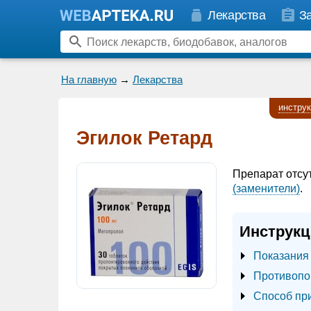
Лекарства
З
На главную
→
Лекарства
инстру
Эгилок Ретард
Препарат отсу
(заменители)
.
Инструкц
Показания
Противопо
Способ пр