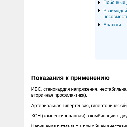
Побочные 
Взаимодей
несовмест
Аналоги
Показания к применению
ИБС, стенокардия напряжения, нестабильная
вторичная профилактика).
Артериальная гипертензия, гипертонический 
ХСН (компенсированная) в комбинации с ди
Нарушения ритма (в т.ч. при общей анестези