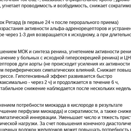
 угнетает проводимость и возбудимость, снижает сократимо
к Ретард (в первые 24 ч после перорального приема)
возрастания активности альфа-адренорецепторов и устране
е через 1-3 дня возвращается к исходному, а при длительн
шением МОК и синтеза ренина, угнетением активности рени
ачение у больных с исходной гиперсекрецией ренина) и ЦН
пторов дуги аорты (не происходит усиления их активности
ием периферических симпатических влияний. Снижает повы
трессе. Гипотензивный эффект развивается быстро
аксимально - через 2 ч) и продолжается в течение 6 ч,
стабильное снижение наблюдается после нескольких недель
ением потребности миокарда в кислороде в результате
чшение перфузии миокарда) и сократимости, а также сниж
импатической иннервации. Уменьшает число и тяжесть прис
ческой нагрузки. За счет повышения конечного диастоличе
шечных волокон желудочков может повышать потребность 