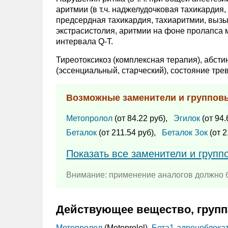
аритмии (в т.ч. наджелудочковая тахикардия
предсердная тахикардия, тахиаритмии, выз
экстрасистолия, аритмии на фоне пролапса 
интервала Q-T.
Тиреотоксикоз (комплексная терапия), абсти
(эссенциальный, старческий), состояние тре
Возможные заменители и группов
Метопролол
(от 84.22 руб),
Эгилок
(от 94.
Беталок
(от 211.54 руб),
Беталок Зок
(от 2
Показать все заменители и групп
Внимание: применение аналогов должно б
Действующее вещество, групп
Метопролол
(Metoprolol),
Бета1-адреноблока