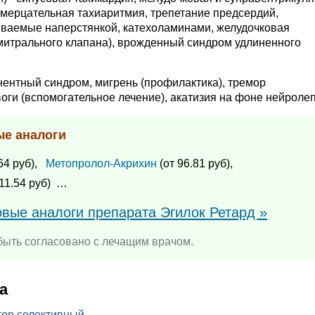
, мерцательная тахиаритмия, трепетание предсердий,
ываемые наперстянкой, катехоламинами, желудочковая
митрального клапана), врожденный синдром удлиненного
нентный синдром, мигрень (профилактика), тремор
воги (вспомогательное лечение), акатизия на фоне нейролеп
ые аналоги
64 руб),
Метопролол-Акрихин
(от 96.81 руб),
11.54 руб)
…
овые аналоги препарата Эгилок Ретард »
ыть согласовано с лечащим врачом.
а
тор селективный