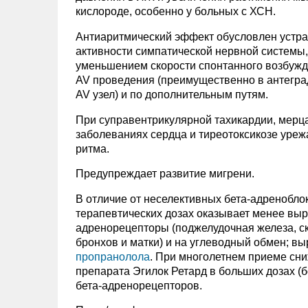
кислороде, особенно у больных с ХСН.
Антиаритмический эффект обусловлен устр
активности симпатической нервной системы,
уменьшением скорости спонтанного возбужде
AV проведения (преимущественно в антегра
AV узел) и по дополнительным путям.
При суправентрикулярной тахикардии, мерц
заболеваниях сердца и тиреотоксикозе уреж
ритма.
Предупреждает развитие мигрени.
В отличие от неселективных бета-адренобл
терапевтических дозах оказывает менее вы
адренорецепторы (поджелудочная железа, с
бронхов и матки) и на углеводный обмен; вы
пропранолола
. При многолетнем приеме сн
препарата Эгилок Ретард в больших дозах (
бета-адренорецепторов.