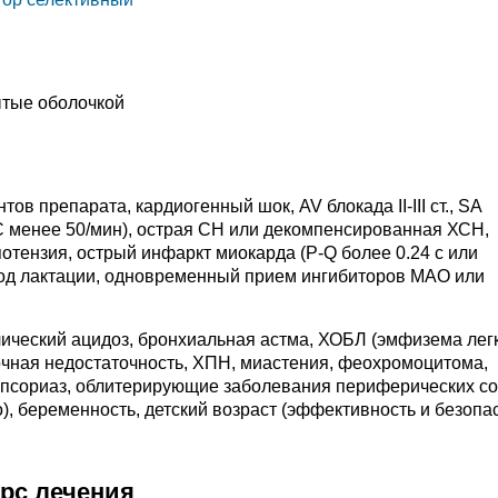
ытые оболочкой
ов препарата, кардиогенный шок, AV блокада II-III ст., SA
С менее 50/мин), острая СН или декомпенсированная ХСН,
отензия, острый инфаркт миокарда (P-Q более 0.24 с или
риод лактации, одновременный прием ингибиторов МАО или
ический ацидоз, бронхиальная астма, ХОБЛ (эмфизема легк
очная недостаточность, ХПН, миастения, феохромоцитома,
е), псориаз, облитерирующие заболевания периферических с
, беременность, детский возраст (эффективность и безопа
урс лечения