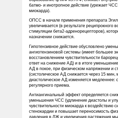
батмо- и инотропное действие (урежает ЧСС,
миокарда).
ОПСС в начале применения препарата Эгило
увеличивается (в результате реципрокного 
стимуляции бета2-адренорецепторов), которо
назначении снижается.
Гипотензивное действие обусловлено умень
ангиотензиновой системы (имеет большее зн
восстановлением чувствительности барореце
ответ на снижение АД) и в итоге уменьшен
АД в покое, при физическом напряжении и с
(систолическое АД снижается через 15 мин, м
диастолическое АД изменяется медленнее: 
регулярного приема.
Антиангинальный эффект определяется сниж
уменьшения ЧСС (удлинение диастолы и улу
чувствительности миокарда к воздействию с
стенокардии и повышает переносимость физи
давления в ЛЖ и увеличения растяжения мы