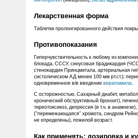
Лекарственная форма
Таблетки пролонгированного действия покр
Противопоказания
Гиперчувствительность к любому из компонент
блокада, СССУ, синусовая брадикардия (ЧС
стенокардия Принцметала, артериальная гип
систолическом АД менее 100 мм рт.ст.); пе
одновременное в/в введение
верапамила
.
C осторожностью. Сахарный диабет, метабол
хронический обструктивный бронхит), печен
тиреотоксикоз, депрессия (в т.ч. в анамнез
("перемежающаяся" хромота, синдром Рейно)
не определены), пожилой возраст.
Как применять: дозировка и к