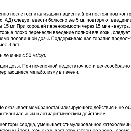
нно после госпитализации пациента (при постоянном контр
, АД) следует ввести болюсно в/в 5 мг, повторяют введени
15 мг. При хорошей переносимости через 15 мин - внутрь,
которые плохо перенесли введение полной в/в дозы, следует
риема половинной дозы. Поддерживающая терапия продолж
мес-3 лет.
лечение с 50 мг/сут.
кции дозы. При печеночной недостаточности целесообразно
двергающиеся метаболизму в печени.
Не оказывает мембраностабилизирующего действия и не об
антиангиальным и антиаритмическим действием.
ецепторы сердца, уменьшает стимулированное катехолами
еточный ток Ca2+, оказывает отрицательное хроно-, дромо-