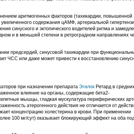
анением аритмогенных факторов (тахикардии, повышенной
 увеличенного содержания цАМФ, артериальной гипертензи
ния синусного и эктопического водителей ритма и замедл
дном и в меньшей степени в ретроградном направлениях ч
ании предсердий, синусовой тахикардии при функциональн
ает ЧСС или даже может привести к восстановлению синус
окаторов при назначении препарата
Эгилок
Ретард в средни
раженное влияние на органы, содержащие бета2-
келетные мышцы, гладкая мускулатура периферических арт
раженность атерогенного действия не отличается от действ
ижает концентрацию холестерина в крови. При применении
более 100 мг/сут) оказывает блокирующий эффект на оба по