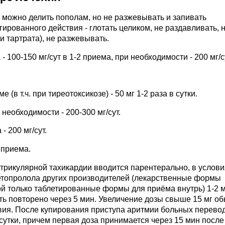
ки можно делить пополам, но не разжевывать и запивать
рованного действия - глотать целиком, не раздавливать, 
и тартрата), не разжевывать.
 100-150 мг/сут в 1-2 приема, при необходимости - 200 мг/с
в т.ч. при тиреотоксикозе) - 50 мг 1-2 раза в сутки.
 необходимости - 200-300 мг/сут.
 200 мг/сут.
 приема.
трикулярной тахикардии вводится парентерально, в услови
метопролола других производителей (лекарственные формы
й только таблетированные формы для приёма внутрь) 1-2 м
ь повторено через 5 мин. Увеличение дозы свыше 15 мг о
вия. После купирования приступа аритмии больных перевод
 сутки, причем первая доза принимается через 15 мин после