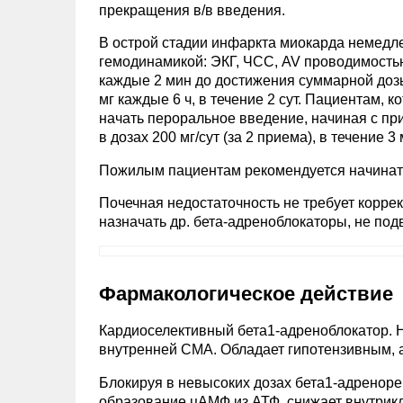
прекращения в/в введения.
В острой стадии инфаркта миокарда немедле
гемодинамикой: ЭКГ, ЧСС, AV проводимостью
каждые 2 мин до достижения суммарной дозы 
мг каждые 6 ч, в течение 2 сут. Пациентам, 
начать пероральное введение, начиная с п
в дозах 200 мг/сут (за 2 приема), в течение 3 
Пожилым пациентам рекомендуется начинать 
Почечная недостаточность не требует корре
назначать др. бета-адреноблокаторы, не по
Фармакологическое действие
Кардиоселективный бета1-адреноблокатор. 
внутренней СМА. Обладает гипотензивным, 
Блокируя в невысоких дозах бета1-адренор
образование цАМФ из АТФ, снижает внутрикл