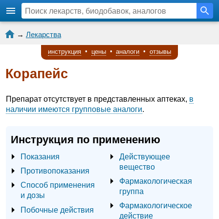
→
Лекарства
инструкция
•
цены
•
аналоги
•
отзывы
Корапейс
Препарат отсутствует в представленных аптеках,
в
наличии имеются групповые аналоги
.
Инструкция по применению
Показания
Действующее
вещество
Противопоказания
Фармакологическая
Способ применения
группа
и дозы
Фармакологическое
Побочные действия
действие