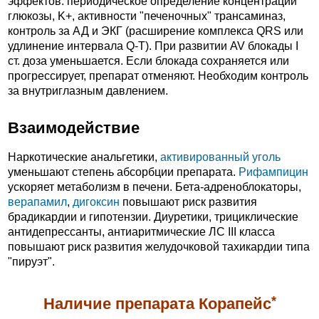
эффектов: периодическое определение концентрации
глюкозы, K+, активности "печеночных" трансаминаз,
контроль за АД и ЭКГ (расширение комплекса QRS или
удлинение интервала Q-T). При развитии AV блокады I
ст. доза уменьшается. Если блокада сохраняется или
прогрессирует, препарат отменяют. Необходим контроль
за внутриглазным давлением.
Взаимодействие
Наркотические анальгетики,
активированный уголь
уменьшают степень абсорбции препарата.
Рифампицин
ускоряет метаболизм в печени. Бета-адреноблокаторы,
верапамил
,
дигоксин
повышают риск развития
брадикардии и гипотензии. Диуретики, трициклические
антидепрессанты, антиаритмические ЛС III класса
повышают риск развития желудочковой тахикардии типа
"пируэт".
*
Наличие препарата Корапейс