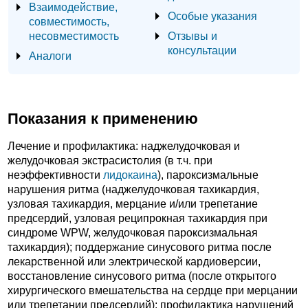
Взаимодействие,
Особые указания
совместимость,
несовместимость
Отзывы и
консультации
Аналоги
Показания к применению
Лечение и профилактика: наджелудочковая и
желудочковая экстрасистолия (в т.ч. при
неэффективности
лидокаина
), пароксизмальные
нарушения ритма (наджелудочковая тахикардия,
узловая тахикардия, мерцание и/или трепетание
предсердий, узловая реципрокная тахикардия при
синдроме WPW, желудочковая пароксизмальная
тахикардия); поддержание синусового ритма после
лекарственной или электрической кардиоверсии,
восстановление синусового ритма (после открытого
хирургического вмешательства на сердце при мерцании
или трепетании предсердий); профилактика нарушений