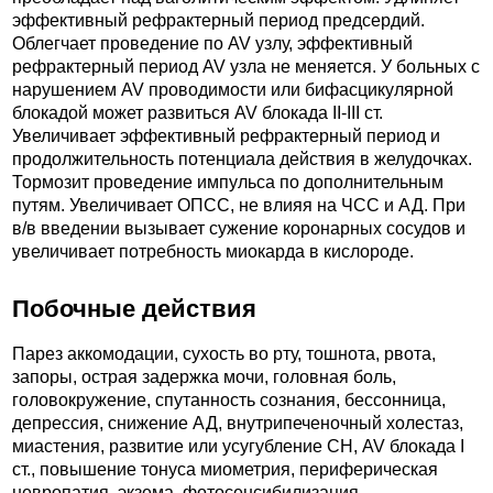
эффективный рефрактерный период предсердий.
Облегчает проведение по AV узлу, эффективный
рефрактерный период AV узла не меняется. У больных с
нарушением AV проводимости или бифасцикулярной
блокадой может развиться AV блокада II-III ст.
Увеличивает эффективный рефрактерный период и
продолжительность потенциала действия в желудочках.
Тормозит проведение импульса по дополнительным
путям. Увеличивает ОПСС, не влияя на ЧСС и АД. При
в/в введении вызывает сужение коронарных сосудов и
увеличивает потребность миокарда в кислороде.
Побочные действия
Парез аккомодации, сухость во рту, тошнота, рвота,
запоры, острая задержка мочи, головная боль,
головокружение, спутанность сознания, бессонница,
депрессия, снижение АД, внутрипеченочный холестаз,
миастения, развитие или усугубление СН, AV блокада I
ст., повышение тонуса миометрия, периферическая
невропатия, экзема, фотосенсибилизация,