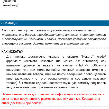
(заказ по
телефону)
»
Помощь:
Наш сайт не осуществляет торговлю лекарствами и иными
товарами, они должны приобретаться в аптеках, в соответствии
с действующими законами. Товары, доставка которых покупателю
запрещена законом, должны покупаться в аптеках лично.
КАК ИСКАТЬ?
Для поиска достаточно указать в окошке "Искать" любой
фрагмент искомого названия (не менее 3-х символов) или
название целиком и нажать на кнопку <Найти>. Обратите
внимание, что при желании найти искомый фрагмент именно в
начале названия товара, или же найти введенное слово целиком
(вне зависимости от его расположения в составном названии
товара) Вы можете сделать соответствующую отметку под полем
ввода названия или фрагмента названия товара.
Ответственность за достоверность информации о наличии товаров и
цены на них несут аптеки, разместившие эти данные. Координаты
аптек доступны при поиске.