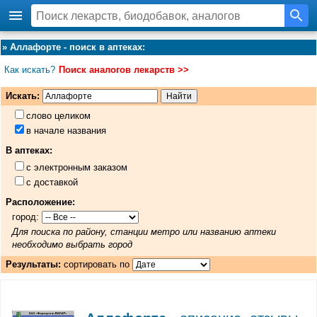
»
Аллафорте - поиск в аптеках
:
Как искать?
Поиск аналогов лекарств >>
Искать:
слово целиком
в начале названия
В аптеках:
с электронным заказом
с доставкой
Расположение:
город:
Для поиска по району, станции метро или названию аптеки
необходимо выбрать город
Результаты:
сортировать по