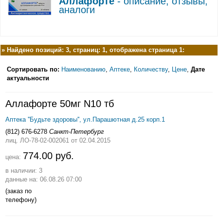
Аллафорте
- описание, отзывы,
аналоги
»
Найдено позиций: 3, страниц: 1, отображена страница 1:
Сортировать по:
Наименованию
,
Аптеке
,
Количеству
,
Цене
,
Дате
актуальности
Аллафорте 50мг N10 тб
Аптека ''Будьте здоровы'', ул.Парашютная д.25 корп.1
(812) 676-6278
Санкт-Петербург
лиц. ЛО-78-02-002061
от 02.04.2015
774.00 руб.
цена:
в наличии: 3
данные на: 06.08.26 07:00
(заказ по
телефону)