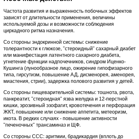
Частота развития и выраженность побочных эффектов
зависят от длительности применения, величины
используемой дозы и возможности соблюдения
циркадного ритма назначения.
Со стороны эндокринной системы: снижение
толерантности к глюкозе, "стероидный" сахарный диабет
или манифестация латентного сахарного диабета,
угнетение функции надпочечников, синдром Иценко-
Кушинга (лунообразное лицо, ожирение гипофизарного
типа, гирсутизм, повышение АД, дисменорея, аменорея,
миастения, стрии), задержка полового развития у детей.
Со стороны пищеварительной системы: тошнота, рвота,
панкреатит, "стероидная" язва желудка и 12-перстной
кишки, эрозивный эзофагит, кровотечения и перфорация
ЖКТ, повышение или снижение аппетита, метеоризм,
икота. В редких случаях - повышение активности
"печеночных" трансаминаз и ЩФ.
Со стороны ССС: аритмии, брадикардия (вплоть до