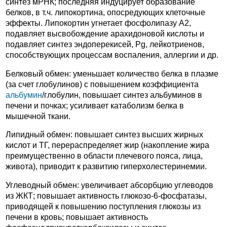
синтез мРНК; последняя индуцирует образование
белков, в т.ч. липокортина, опосредующих клеточные
эффекты. Липокортин угнетает фосфолипазу А2,
подавляет высвобождение арахидоновой кислоты и
подавляет синтез эндоперекисей, Pg, лейкотриенов,
способствующих процессам воспаления, аллергии и др.
Белковый обмен: уменьшает количество белка в плазме
(за счет глобулинов) с повышением коэффициента
альбумин
/глобулин, повышает синтез альбуминов в
печени и почках; усиливает катаболизм белка в
мышечной ткани.
Липидный обмен: повышает синтез высших жирных
кислот и ТГ, перераспределяет жир (накопление жира
преимущественно в области плечевого пояса, лица,
живота), приводит к развитию гиперхолестеринемии.
Углеводный обмен: увеличивает абсорбцию углеводов
из ЖКТ; повышает активность глюкозо-6-фосфатазы,
приводящей к повышению поступления глюкозы из
печени в кровь; повышает активность