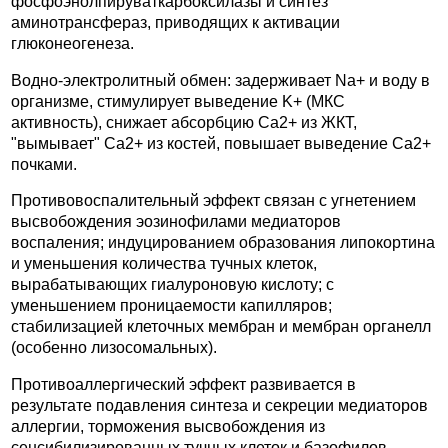
фосфоэнолпируваткарбоксилазы и синтез
аминотрансфераз, приводящих к активации
глюконеогенеза.
Водно-электролитный обмен: задерживает Na+ и воду в
организме, стимулирует выведение K+ (МКС
активность), снижает абсорбцию Ca2+ из ЖКТ,
"вымывает" Ca2+ из костей, повышает выведение Ca2+
почками.
Противовоспалительный эффект связан с угнетением
высвобождения эозинофилами медиаторов
воспаления; индуцированием образования липокортина
и уменьшения количества тучных клеток,
вырабатывающих гиалуроновую кислоту; с
уменьшением проницаемости капилляров;
стабилизацией клеточных мембран и мембран органелл
(особенно лизосомальных).
Противоаллергический эффект развивается в
результате подавления синтеза и секреции медиаторов
аллергии, торможения высвобождения из
сенсибилизированных тучных клеток и базофилов