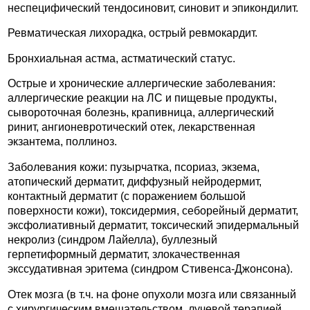
неспецифический тендосиновит, синовит и эпикондилит.
Ревматическая лихорадка, острый ревмокардит.
Бронхиальная астма, астматический статус.
Острые и хронические аллергические заболевания:
аллергические реакции на ЛС и пищевые продукты,
сывороточная болезнь, крапивница, аллергический
ринит, ангионевротический отек, лекарственная
экзантема, поллиноз.
Заболевания кожи: пузырчатка, псориаз, экзема,
атопический дерматит, диффузный нейродермит,
контактный дерматит (с поражением большой
поверхности кожи), токсидермия, себорейный дерматит,
эксфолиативный дерматит, токсический эпидермальный
некролиз (синдром Лайелла), буллезный
герпетиформный дерматит, злокачественная
экссудативная эритема (синдром Стивенса-Джонсона).
Отек мозга (в т.ч. на фоне опухоли мозга или связанный
с хирургическим вмешательством, лучевой терапией