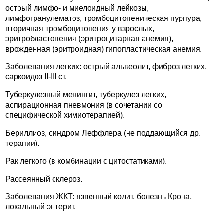
острый лимфо- и миелоидный лейкозы,
лимфогранулематоз, тромбоцитопеническая пурпура,
вторичная тромбоцитопения у взрослых,
эритробластопения (эритроцитарная анемия),
врожденная (эритроидная) гипопластическая анемия.
Заболевания легких: острый альвеолит, фиброз легких,
саркоидоз II-III ст.
Туберкулезный менингит, туберкулез легких,
аспирационная пневмония (в сочетании со
специфической химиотерапией).
Бериллиоз, синдром Леффлера (не поддающийся др.
терапии).
Рак легкого (в комбинации с цитостатиками).
Рассеянный склероз.
Заболевания ЖКТ: язвенный колит, болезнь Крона,
локальный энтерит.