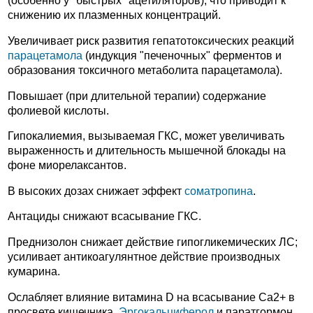
(особенно у "быстрых" ацетиляторов), что приводит к
снижению их плазменных концентраций.
Увеличивает риск развития гепатотоксических реакций
парацетамола
(индукция "печеночных" ферментов и
образования токсичного метаболита парацетамола).
Повышает (при длительной терапии) содержание
фолиевой кислоты.
Гипокалиемия, вызываемая ГКС, может увеличивать
выраженность и длительность мышечной блокады на
фоне миорелаксантов.
В высоких дозах снижает эффект
соматропина
.
Антациды снижают всасывание ГКС.
Преднизолон снижает действие гипогликемических ЛС;
усиливает антикоагулянтное действие производных
кумарина.
Ослабляет влияние витамина D на всасывание Ca2+ в
просвете кишечника.
Эргокальциферол
и паратгормон