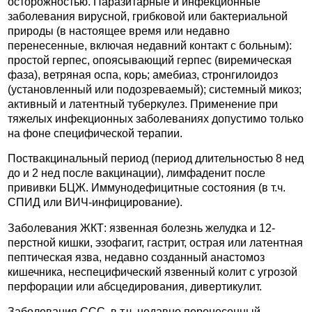
осторожностью. Паразитарные и инфекционные
заболевания вирусной, грибковой или бактериальной
природы (в настоящее время или недавно
перенесенные, включая недавний контакт с больным):
простой герпес, опоясывающий герпес (виремическая
фаза), ветряная оспа, корь; амебиаз, стронгилоидоз
(установленный или подозреваемый); системный микоз;
активный и латентный туберкулез. Применение при
тяжелых инфекционных заболеваниях допустимо только
на фоне специфической терапии.
Поствакцинальный период (период длительностью 8 нед
до и 2 нед после вакцинации), лимфаденит после
прививки БЦЖ. Иммунодефицитные состояния (в т.ч.
СПИД или ВИЧ-инфицирование).
Заболевания ЖКТ: язвенная болезнь желудка и 12-
перстной кишки, эзофагит, гастрит, острая или латентная
пептическая язва, недавно созданный анастомоз
кишечника, неспецифический язвенный колит с угрозой
перфорации или абсцедирования, дивертикулит.
Заболевания ССС, в т.ч. недавно перенесенный