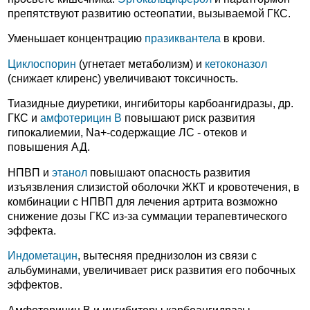
препятствуют развитию остеопатии, вызываемой ГКС.
Уменьшает концентрацию
празиквантела
в крови.
Циклоспорин
(угнетает метаболизм) и
кетоконазол
(снижает клиренс) увеличивают токсичность.
Тиазидные диуретики, ингибиторы карбоангидразы, др.
ГКС и
амфотерицин В
повышают риск развития
гипокалиемии, Na+-содержащие ЛС - отеков и
повышения АД.
НПВП и
этанол
повышают опасность развития
изъязвления слизистой оболочки ЖКТ и кровотечения, в
комбинации с НПВП для лечения артрита возможно
снижение дозы ГКС из-за суммации терапевтического
эффекта.
Индометацин
, вытесняя преднизолон из связи с
альбуминами, увеличивает риск развития его побочных
эффектов.