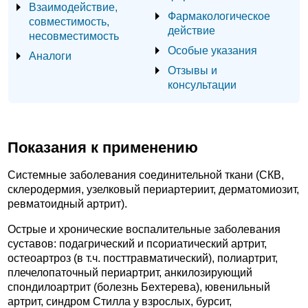
Взаимодействие,
Фармакологическое
совместимость,
действие
несовместимость
Особые указания
Аналоги
Отзывы и
консультации
Показания к применению
Системные заболевания соединительной ткани (СКВ,
склеродермия, узелковый периартериит, дерматомиозит,
ревматоидный артрит).
Острые и хронические воспалительные заболевания
суставов: подагрический и псориатический артрит,
остеоартроз (в т.ч. посттравматический), полиартрит,
плечелопаточный периартрит, анкилозирующий
спондилоартрит (болезнь Бехтерева), ювенильный
артрит, синдром Стилла у взрослых, бурсит,