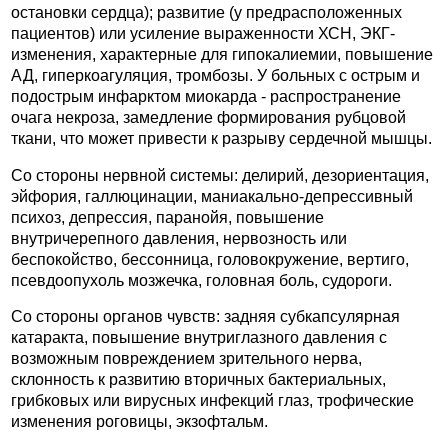
остановки сердца); развитие (у предрасположенных
пациентов) или усиление выраженности ХСН, ЭКГ-
изменения, характерные для гипокалиемии, повышение
АД, гиперкоагуляция, тромбозы. У больных с острым и
подострым инфарктом миокарда - распространение
очага некроза, замедление формирования рубцовой
ткани, что может привести к разрыву сердечной мышцы.
Со стороны нервной системы: делирий, дезориентация,
эйфория, галлюцинации, маниакально-депрессивный
психоз, депрессия, паранойя, повышение
внутричерепного давления, нервозность или
беспокойство, бессонница, головокружение, вертиго,
псевдоопухоль мозжечка, головная боль, судороги.
Со стороны органов чувств: задняя субкапсулярная
катаракта, повышение внутриглазного давления с
возможным повреждением зрительного нерва,
склонность к развитию вторичных бактериальных,
грибковых или вирусных инфекций глаз, трофические
изменения роговицы, экзофтальм.