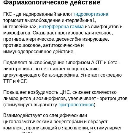
Фармакологическое действие
ГКС - дегидрированный аналог
гидрокортизона
,
тормозит высвобождение интерлейкина1,
интерлейкина2,
интерферона гамма
из лимфоцитов и
макрофагов. Оказывает противовоспалительное,
противоаллергическое, десенсибилизирующее,
противошоковое, антитоксическое и
иммунодепрессивное действие.
Подавляет высвобождение гипофизом АКТГ и бета-
липотропина, но не снижает концентрацию
циркулирующего бета-эндорфина. Угнетает секрецию
ТТГ и ФСГ.
Повышает возбудимость ЦНС, снижает количество
лимфоцитов и эозинофилов, увеличивает - эритроцитов
(стимулирует выработку
эритропоэтинов
).
Взаимодействует со специфическими
цитоплазматическими рецепторами и образует
комплекс, проникающий в ядро клетки, и стимулирует