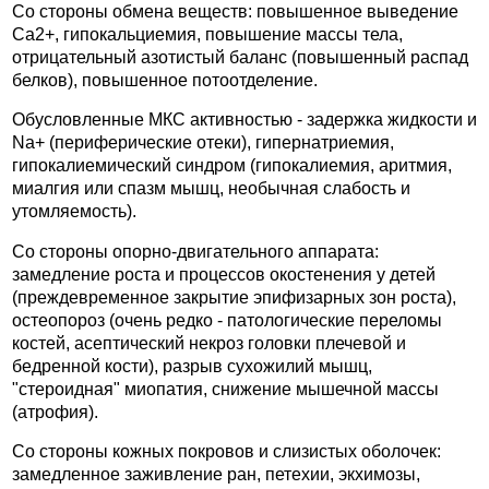
Со стороны обмена веществ: повышенное выведение
Ca2+, гипокальциемия, повышение массы тела,
отрицательный азотистый баланс (повышенный распад
белков), повышенное потоотделение.
Обусловленные МКС активностью - задержка жидкости и
Na+ (периферические отеки), гипернатриемия,
гипокалиемический синдром (гипокалиемия, аритмия,
миалгия или спазм мышц, необычная слабость и
утомляемость).
Со стороны опорно-двигательного аппарата:
замедление роста и процессов окостенения у детей
(преждевременное закрытие эпифизарных зон роста),
остеопороз (очень редко - патологические переломы
костей, асептический некроз головки плечевой и
бедренной кости), разрыв сухожилий мышц,
"стероидная" миопатия, снижение мышечной массы
(атрофия).
Со стороны кожных покровов и слизистых оболочек:
замедленное заживление ран, петехии, экхимозы,