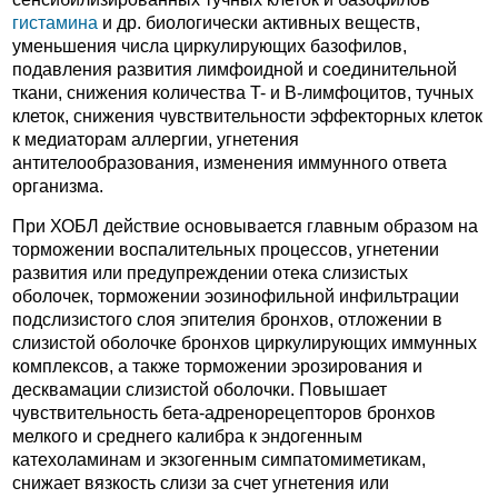
гистамина
и др. биологически активных веществ,
уменьшения числа циркулирующих базофилов,
подавления развития лимфоидной и соединительной
ткани, снижения количества T- и B-лимфоцитов, тучных
клеток, снижения чувствительности эффекторных клеток
к медиаторам аллергии, угнетения
антителообразования, изменения иммунного ответа
организма.
При ХОБЛ действие основывается главным образом на
торможении воспалительных процессов, угнетении
развития или предупреждении отека слизистых
оболочек, торможении эозинофильной инфильтрации
подслизистого слоя эпителия бронхов, отложении в
слизистой оболочке бронхов циркулирующих иммунных
комплексов, а также торможении эрозирования и
десквамации слизистой оболочки. Повышает
чувствительность бета-адренорецепторов бронхов
мелкого и среднего калибра к эндогенным
катехоламинам и экзогенным симпатомиметикам,
снижает вязкость слизи за счет угнетения или