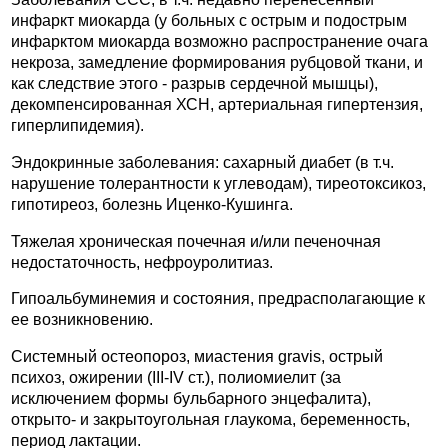
инфаркт миокарда (у больных с острым и подострым
инфарктом миокарда возможно распространение очага
некроза, замедление формирования рубцовой ткани, и
как следствие этого - разрыв сердечной мышцы),
декомпенсированная ХСН, артериальная гипертензия,
гиперлипидемия).
Эндокринные заболевания: сахарный диабет (в т.ч.
нарушение толерантности к углеводам), тиреотоксикоз,
гипотиреоз, болезнь Иценко-Кушинга.
Тяжелая хроническая почечная и/или печеночная
недостаточность, нефроуролитиаз.
Гипоальбуминемия и состояния, предрасполагающие к
ее возникновению.
Системный остеопороз, миастения gravis, острый
психоз, ожирении (III-IV ст.), полиомиелит (за
исключением формы бульбарного энцефалита),
открыто- и закрытоугольная глаукома, беременность,
период лактации.