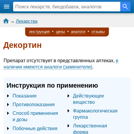
→
Лекарства
инструкция
•
цены
•
аналоги
•
отзывы
Декортин
Препарат отсутствует в представленных аптеках,
в
наличии имеются аналоги (заменители)
.
Инструкция по применению
Показания
Действующее
вещество
Противопоказания
Фармакологическая
Способ применения
группа
и дозы
Лекарственная
Побочные действия
форма