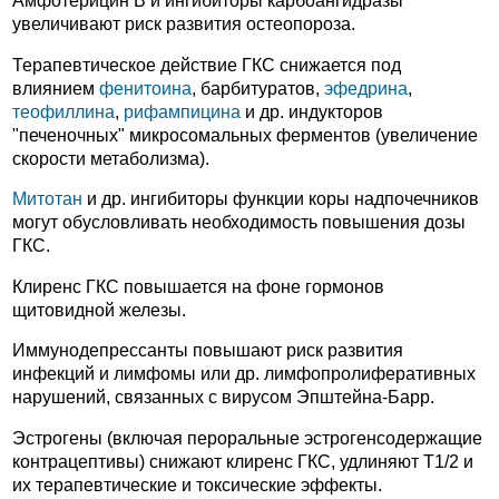
Амфотерицин В и ингибиторы карбоангидразы
увеличивают риск развития остеопороза.
Терапевтическое действие ГКС снижается под
влиянием
фенитоина
, барбитуратов,
эфедрина
,
теофиллина
,
рифампицина
и др. индукторов
"печеночных" микросомальных ферментов (увеличение
скорости метаболизма).
Митотан
и др. ингибиторы функции коры надпочечников
могут обусловливать необходимость повышения дозы
ГКС.
Клиренс ГКС повышается на фоне гормонов
щитовидной железы.
Иммунодепрессанты повышают риск развития
инфекций и лимфомы или др. лимфопролиферативных
нарушений, связанных с вирусом Эпштейна-Барр.
Эстрогены (включая пероральные эстрогенсодержащие
контрацептивы) снижают клиренс ГКС, удлиняют T1/2 и
их терапевтические и токсические эффекты.