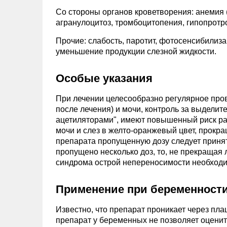
Со стороны органов кроветворения: анемия (
агранулоцитоз, тромбоцитопения, гипопрот
Прочие: слабость, паротит, фотосенсибилиз
уменьшение продукции слезной жидкости.
Особые указания
При лечении целесообразно регулярное пров
после лечения) и мочи, контроль за выдели
ацетиляторами", имеют повышенный риск р
мочи и слез в желто-оранжевый цвет, прокра
препарата пропущенную дозу следует принят
пропущено несколько доз, то, не прекращая 
синдрома острой непереносимости необходи
Применение при беременности
Известно, что препарат проникает через пл
препарат у беременных не позволяет оцени