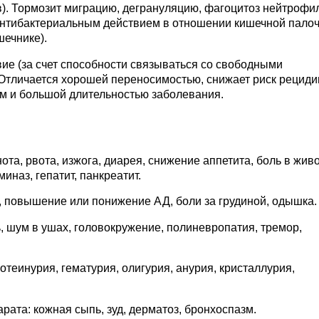
в). Тормозит миграцию, дегрануляцию, фагоцитоз нейтрофил
антибактериальным действием в отношении кишечной палоч
шечнике).
ие (за счет способности связываться со свободными
 Отличается хорошей переносимостью, снижает риск рециди
ом и большой длительностью заболевания.
а, рвота, изжога, диарея, снижение аппетита, боль в живо
наз, гепатит, панкреатит.
 повышение или понижение АД, боли за грудиной, одышка.
, шум в ушах, головокружение, полиневропатия, тремор,
теинурия, гематурия, олигурия, анурия, кристаллурия,
ата: кожная сыпь, зуд, дерматоз, бронхоспазм.