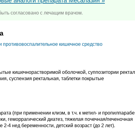
овые аналоги препарата Месалазин »
ыть согласовано с лечащим врачом.
а
и противовоспалительное кишечное средство
рытые кишечнорастворимой оболочкой, суппозитории ректа
вия, суспензия ректальная, таблетки покрытые
ата (при применении клизм, в т.ч. к метил- и пропилпарабе
ки, геморрагический диатез, тяжелая почечная/печеночная
 2-4 нед беременности, детский возраст (до 2 лет).