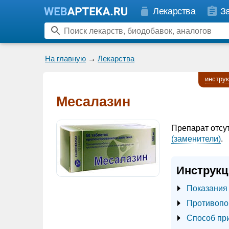
Лекарства
З
На главную
→
Лекарства
инстру
Месалазин
Препарат отсу
(заменители)
.
Инструкц
Показания
Противопо
Способ пр