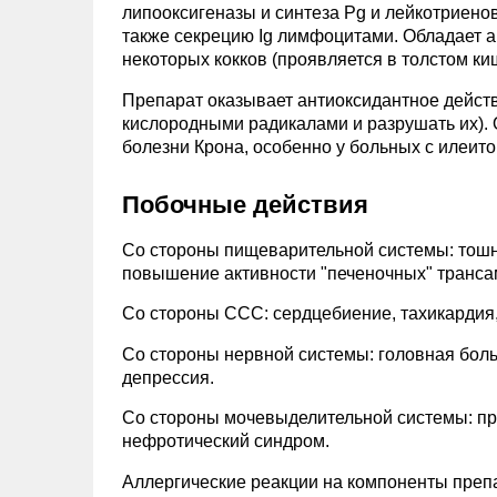
липооксигеназы и синтеза Pg и лейкотриено
также секрецию Ig лимфоцитами. Обладает 
некоторых кокков (проявляется в толстом ки
Препарат оказывает антиоксидантное действ
кислородными радикалами и разрушать их).
болезни Крона, особенно у больных с илеит
Побочные действия
Со стороны пищеварительной системы: тошнот
повышение активности "печеночных" трансами
Со стороны ССС: сердцебиение, тахикардия,
Со стороны нервной системы: головная боль
депрессия.
Со стороны мочевыделительной системы: про
нефротический синдром.
Аллергические реакции на компоненты препар