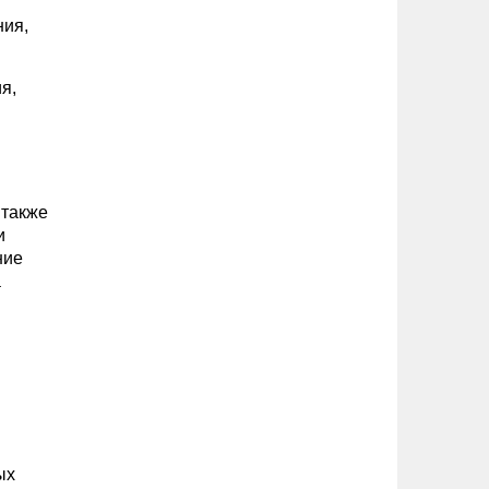
ния,
я,
 также
и
ние
а
ых