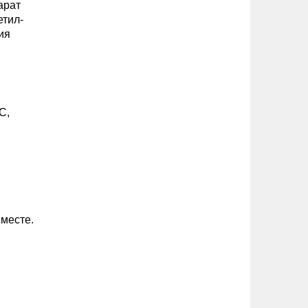
арат
етил-
ия
С,
 месте.