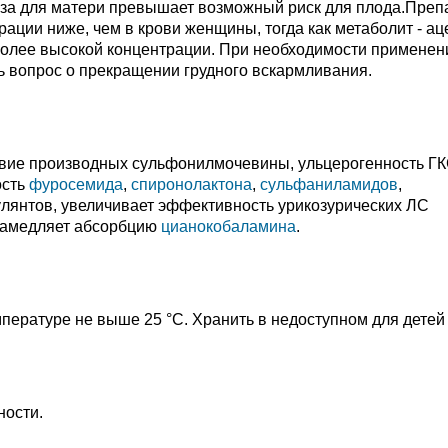
ьза для матери превышает возможный риск для плода.Преп
рации ниже, чем в крови женщины, тогда как метаболит - ац
 более высокой концентрации. При необходимости применен
ь вопрос о прекращении грудного вскармливания.
твие производных сульфонилмочевины, ульцерогенность ГК
ость
фуросемида
,
спиронолактона
,
сульфаниламидов
,
гулянтов, увеличивает эффективность урикозурических ЛС
 замедляет абсорбцию
цианокобаламина
.
пературе не выше 25 °С. Хранить в недоступном для детей
ности.