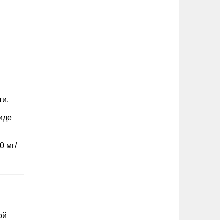
.
ти.
виде
0 мг/
ой