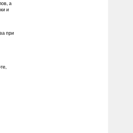
ов, а
ки и
ва при
те,