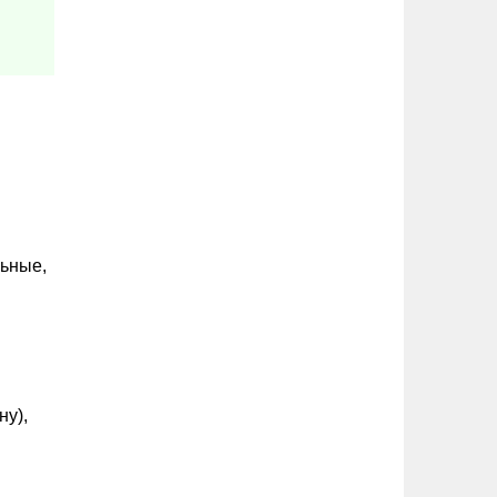
льные,
ну),