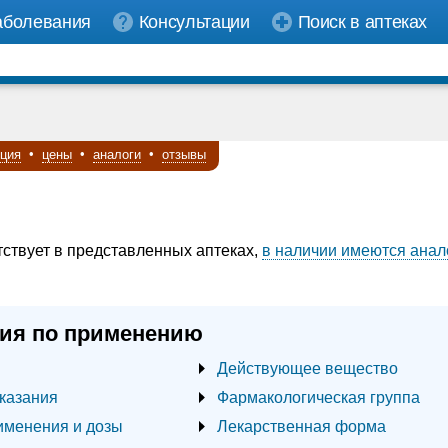
аболевания
Консультации
Поиск в аптеках
кция
•
цены
•
аналоги
•
отзывы
тствует в представленных аптеках,
в наличии имеются анал
ия по применению
Действующее вещество
казания
Фармакологическая группа
именения и дозы
Лекарственная форма