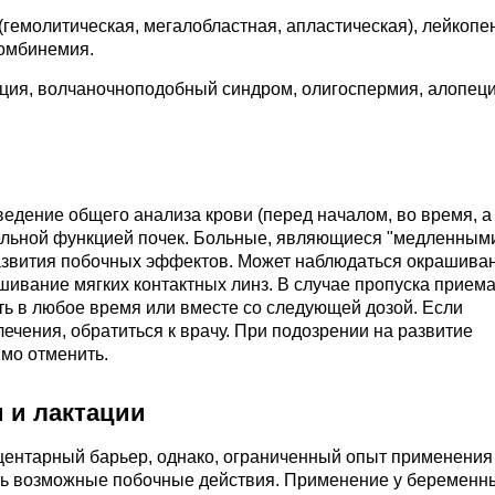
гемолитическая, мегалобластная, апластическая), лейкопе
ромбинемия.
ация, волчаночноподобный синдром, олигоспермия, алопеци
едение общего анализа крови (перед началом, во время, а
тельной функцией почек. Больные, являющиеся "медленным
азвития побочных эффектов. Может наблюдаться окрашива
шивание мягких контактных линз. В случае пропуска прием
ь в любое время или вместе со следующей дозой. Если
лечения, обратиться к врачу. При подозрении на развитие
мо отменить.
 и лактации
ацентарный барьер, однако, ограниченный опыт применения
ть возможные побочные действия. Применение у беременн