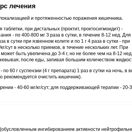
урс лечения
локализацией и протяженностью поражения кишечника.
аблетки, при дистальных (проктит, проктосигмоидит) -
я - по 400-800 мг 3 раза в сутки, в течение 8-12 нед. Для
а в сутки при язвенном колите и по 1 г 4 раза в сутки - при
/кг/сут в несколько приемов, в течение нескольких лет. При
ожет быть увеличена до 3-4 г, но не более чем на 8-12 нед
зжевывая, после еды, запивая большим количеством жидкос
- по 60 г суспензии (4 г препарата) 1 раз в сутки на ночь, в 
 рекомендуется очистить кишечник).
рении - 40-60 мг/кг/сут; для поддерживающей терапии - 20-3
(обусловленным ингибированием активности нейтрофильн