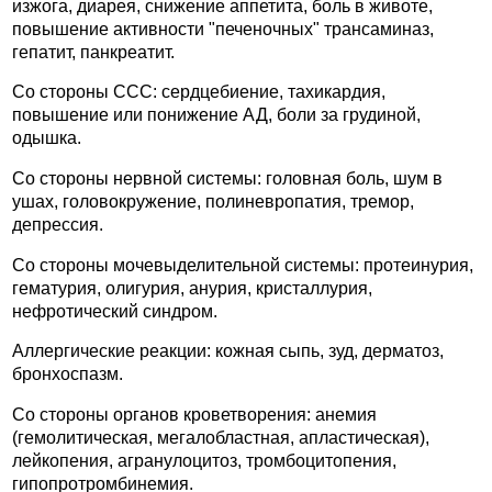
изжога, диарея, снижение аппетита, боль в животе,
повышение активности "печеночных" трансаминаз,
гепатит, панкреатит.
Со стороны ССС: сердцебиение, тахикардия,
повышение или понижение АД, боли за грудиной,
одышка.
Со стороны нервной системы: головная боль, шум в
ушах, головокружение, полиневропатия, тремор,
депрессия.
Со стороны мочевыделительной системы: протеинурия,
гематурия, олигурия, анурия, кристаллурия,
нефротический синдром.
Аллергические реакции: кожная сыпь, зуд, дерматоз,
бронхоспазм.
Со стороны органов кроветворения: анемия
(гемолитическая, мегалобластная, апластическая),
лейкопения, агранулоцитоз, тромбоцитопения,
гипопротромбинемия.