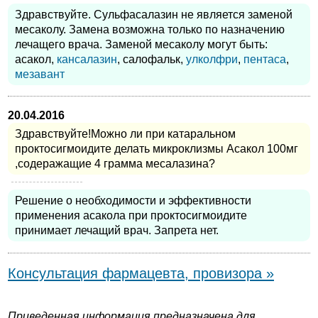
Здравствуйте. Сульфасалазин не является заменой
месаколу. Замена возможна только по назначению
лечащего врача. Заменой месаколу могут быть:
асакол,
кансалазин
, салофальк,
улколфри
,
пентаса
,
мезавант
20.04.2016
Здравствуйте!Можно ли при катаральном
проктосигмоидите делать микроклизмы Асакол 100мг
,содеражащие 4 грамма месалазина?
Решение о необходимости и эффективности
применения асакола при проктосигмоидите
принимает лечащий врач. Запрета нет.
Консультация фармацевта, провизора »
Приведенная информация предназначена для