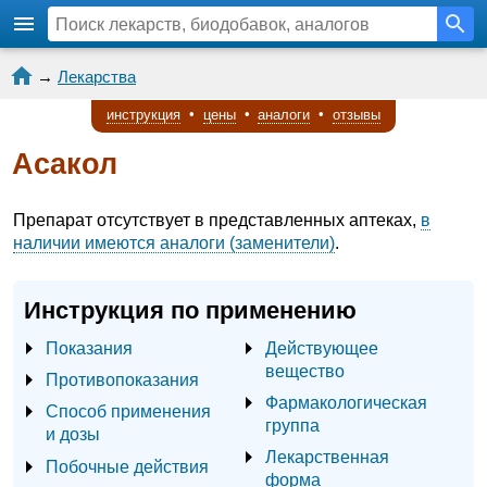
→
Лекарства
инструкция
•
цены
•
аналоги
•
отзывы
Асакол
Препарат отсутствует в представленных аптеках,
в
наличии имеются аналоги (заменители)
.
Инструкция по применению
Показания
Действующее
вещество
Противопоказания
Фармакологическая
Способ применения
группа
и дозы
Лекарственная
Побочные действия
форма