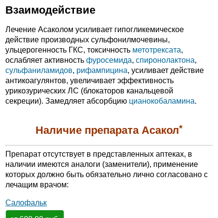
Взаимодействие
Лечение Асаколом усиливает гипогликемическое
действие производных сульфонилмочевины,
ульцерогенность ГКС, токсичность
метотрексата
,
ослабляет активность
фуросемида
,
спиронолактона
,
сульфаниламидов
,
рифампицина
, усиливает действие
антикоагулянтов, увеличивает эффективность
урикозурических ЛС (блокаторов канальцевой
секреции). Замедляет абсорбцию
цианокобаламина
.
*
Наличие препарата Асакол
Препарат отсутствует в представленных аптеках, в
наличии имеются аналоги (заменители), применение
которых должно быть обязательно лично согласовано с
лечащим врачом:
Салофальк