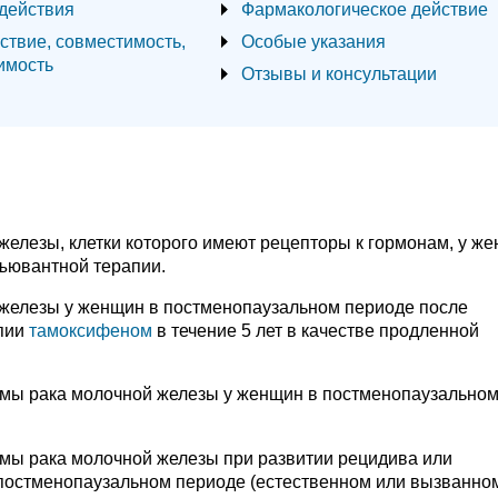
действия
Фармакологическое действие
ствие, совместимость,
Особые указания
имость
Отзывы и консультации
железы, клетки которого имеют рецепторы к гормонам, у ж
дъювантной терапии.
й железы у женщин в постменопаузальном периоде после
пии
тамоксифеном
в течение 5 лет в качестве продленной
мы рака молочной железы у женщин в постменопаузально
мы рака молочной железы при развитии рецидива или
постменопаузальном периоде (естественном или вызванно