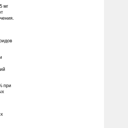
5 мг
от
чения.
коидов
и
ний
% при
ых
ых