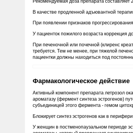
Рекомендуемая доза препарата составляет 2,5
В качестве продленной адъювантной терапии 
При появлении признаков прогрессирования
У пациенток пожилого возраста коррекция до
При печеночной или почечной (клиренс креа
требуется. Тем не менее, при тяжелой печен
пациентки должны находиться под постоян
Фармакологическое действие
Активный компонент препарата летрозол ока
ароматазу (фермент синтеза эстрогенов) пу
субъединицей этого фермента - гемом цитох
Блокирует синтез эстрогенов как в периферич
У женщин в постменопаузальном периоде э