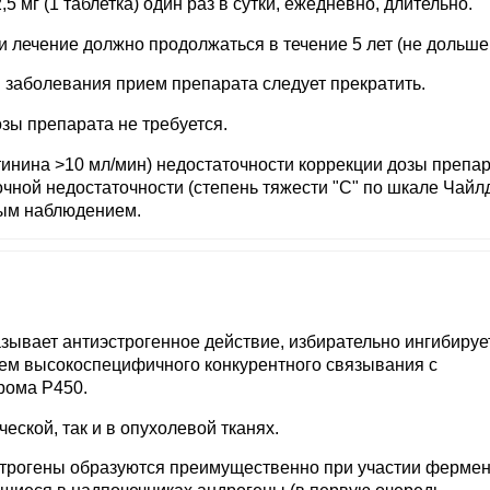
 мг (1 таблетка) один раз в сутки, ежедневно, длительно.
лечение должно продолжаться в течение 5 лет (не дольше 
 заболевания прием препарата следует прекратить.
зы препарата не требуется.
тинина >10 мл/мин) недостаточности коррекции дозы препар
очной недостаточности (степень тяжести "С" по шкале Чайл
ным наблюдением.
зывает антиэстрогенное действие, избирательно ингибируе
тем высокоспецифичного конкурентного связывания с
рома Р450.
еской, так и в опухолевой тканях.
строгены образуются преимущественно при участии ферме