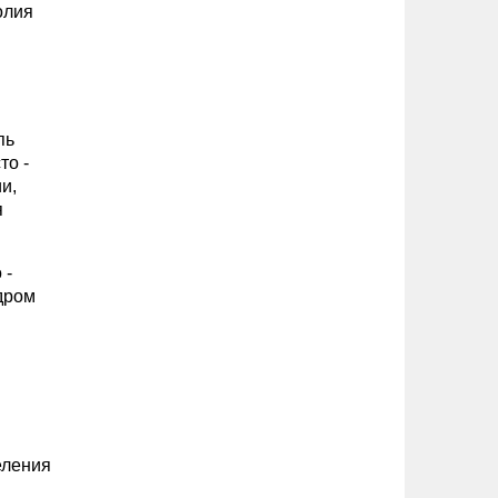
олия
пь
то -
и,
я
 -
ндром
еления