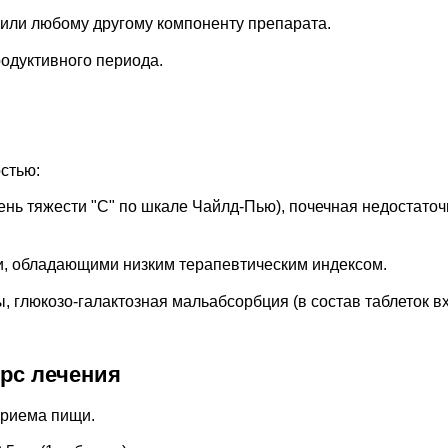
 или любому другому компоненту препарата.
родуктивного периода.
стью:
ень тяжести "С" по шкале Чайлд-Пью), почечная недостаточ
, обладающими низким терапевтическим индексом.
, глюкозо-галактозная мальабсорбция (в состав таблеток в
урс лечения
приема пищи.