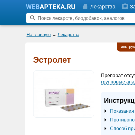
Лекарства
З
На главную
→
Лекарства
инстру
Эстролет
Препарат отсу
групповые ана
Инструкц
Показания
Противопо
Способ пр