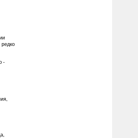
ии
; редко
 -
ия,
а,