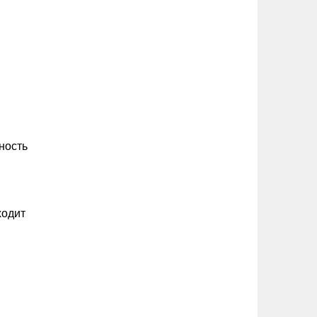
ность
ходит