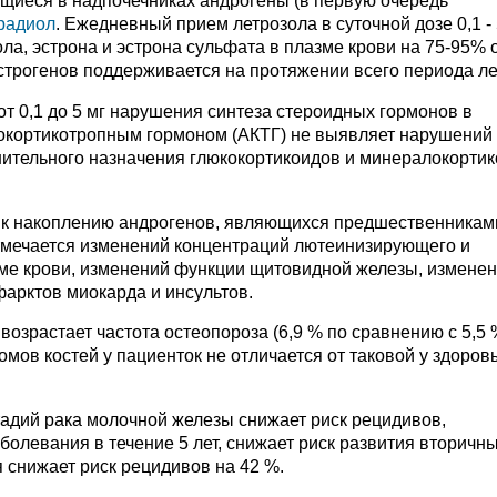
щиеся в надпочечниках андрогены (в первую очередь
радиол
. Ежедневный прием летрозола в суточной дозе 0,1 - 
а, эстрона и эстрона сульфата в плазме крови на 75-95% 
строгенов поддерживается на протяжении всего периода ле
т 0,1 до 5 мг нарушения синтеза стероидных гормонов в
нокортикотропным гормоном (АКТГ) не выявляет нарушений
нительного назначения глюкокортикоидов и минералокорти
т к накоплению андрогенов, являющихся предшественникам
отмечается изменений концентраций лютеинизирующего и
ме крови, изменений функции щитовидной железы, измене
арктов миокарда и инсультов.
озрастает частота остеопороза (6,9 % по сравнению с 5,5 
мов костей у пациенток не отличается от таковой у здоров
адий рака молочной железы снижает риск рецидивов,
олевания в течение 5 лет, снижает риск развития вторичн
 снижает риск рецидивов на 42 %.