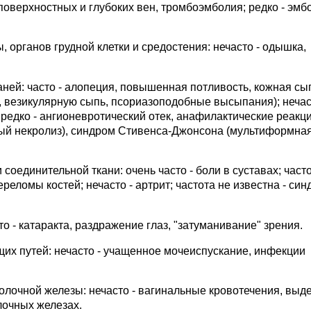
поверхностных и глубоких вен, тромбоэмболия; редко - эмб
органов грудной клетки и средостения: нечасто - одышка,
ней: часто - алопеция, повышенная потливость, кожная сы
 везикулярную сыпь, псориазоподобные высыпания); нечас
 редко - ангионевротический отек, анафилактические реакци
ый некролиз), синдром Стивенса-Джонсона (мультиформна
оединительной ткани: очень часто - боли в суставах; часто
ереломы костей; нечасто - артрит; частота не известна - си
о - катаракта, раздражение глаз, "затуманивание" зрения.
их путей: нечасто - учащенное мочеиспускание, инфекции
лочной железы: нечасто - вагинальные кровотечения, выд
лочных железах.