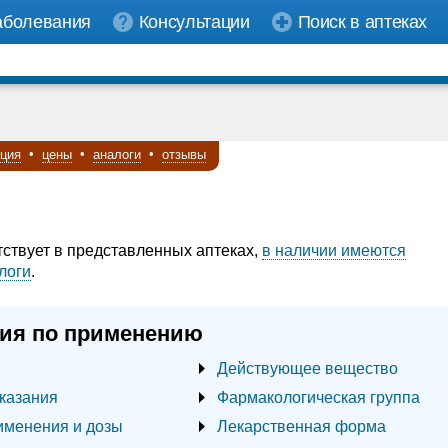
аболевания
Консультации
Поиск в аптеках
кция
•
цены
•
аналоги
•
отзывы
тствует в представленных аптеках,
в наличии имеются
логи
.
ия по применению
Действующее вещество
казания
Фармакологическая группа
именения и дозы
Лекарственная форма