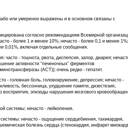
лабо или умеренно выражены и в основном связаны с
фицирована согласно рекомендациям Всемирной организац
асто - более 1 и менее 10%; нечасто - более 0,1 и менее 1%
енее 0,01%, включая отдельные сообщения.
часто - тошнота, рвота, диспепсия, запор, диарея; нечасто
овышение активности "печеночных" ферментов
инотрансферазы (ACT)); очень редко - гепатит.
о - головная боль, головокружение, депрессия; нечасто -
онливость, бессонница, ухудшение памяти, дизестезия,
го восприятия, эпизоды нарушения мозгового кровообращен
й системы: нечасто - лейкопения.
системы: нечасто - ощущение сердцебиения, тахикардия,
шемическая болезнь сердца (стенокардия, инфаркт миокард