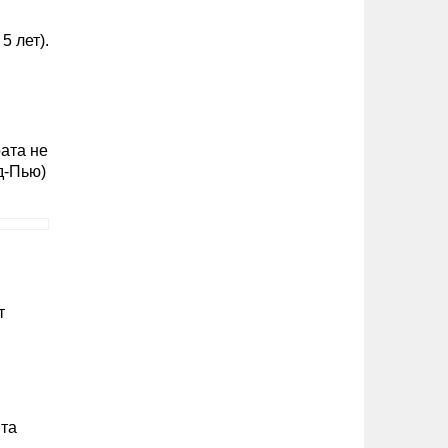
5 лет).
ата не
д-Пью)
т
нта