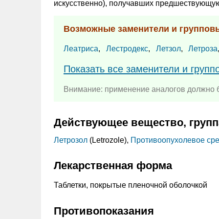
искусственно), получавших предшествующую
Возможные заменители и группов
Леатриса
,
Лестродекс
,
Летзол
,
Летроза
Показать все заменители и групп
Внимание: применение аналогов должно б
Действующее вещество, групп
Летрозол
(Letrozole),
Противоопухолевое сред
Лекарственная форма
Таблетки, покрытые пленочной оболочкой
Противопоказания