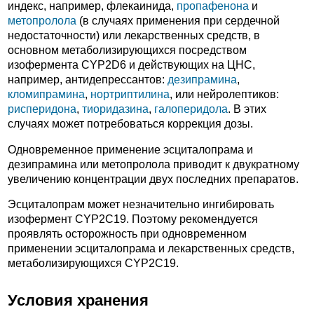
индекс, например, флекаинида,
пропафенона
и
метопролола
(в случаях применения при сердечной
недостаточности) или лекарственных средств, в
основном метаболизирующихся посредством
изофермента CYP2D6 и действующих на ЦНС,
например, антидепрессантов:
дезипрамина
,
кломипрамина
,
нортриптилина
, или нейролептиков:
рисперидона
,
тиоридазина
,
галоперидола
. В этих
случаях может потребоваться коррекция дозы.
Одновременное применение эсциталопрама и
дезипрамина или метопролола приводит к двукратному
увеличению концентрации двух последних препаратов.
Эсциталопрам может незначительно ингибировать
изофермент CYP2C19. Поэтому рекомендуется
проявлять осторожность при одновременном
применении эсциталопрама и лекарственных средств,
метаболизирующихся CYP2C19.
Условия хранения