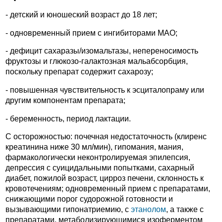
- детский и юношеский возраст до 18 лет;
- одновременный прием с ингибиторами МАО;
- дефицит сахаразы/изомальтазы, непереносимость
фруктозы и глюкозо-галактозная мальабсорбция,
поскольку препарат содержит сахарозу;
- повышенная чувствительность к эсциталопраму или
другим компонентам препарата;
- беременность, период лактации.
С осторожностью: почечная недостаточность (клиренс
креатинина ниже 30 мл/мин), гипомания, мания,
фармакологически неконтролируемая эпилепсия,
депрессия с суицидальными попытками, сахарный
диабет, пожилой возраст, цирроз печени, склонность к
кровотечениям; одновременный прием с препаратами,
снижающими порог судорожной готовности и
вызывающими гипонатриемию, с
этанолом
, а также с
препаратами, метаболизирующимися изоферментом