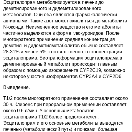
Эсциталопрам метаболизируется в печени до
деметилированного и дидеметилированного
метаболитов. Они оба являются фармакологически
активными. Также азот может окисляться до метаболита
N-оксида. Неизмененное вещество и его метаболиты
частично выделяются в форме глюкуронидов. После
многократного применения средняя концентрация
деметил- и дидеметилметаболитов обычно составляет
28-31% и менее 5%, соответственно, от концентрации
эсциталопрама. Биотрансформация эсциталопрама в
деметилированный метаболит происходит главным
образом с помощью изофермента CYP2C19, возможно
некоторое участие изоферментов CYP3A4 и CYP2D6.
Выведение.
T1/2 после многократного применения составляет около
30 ч. Клиренс при пероральном применении составляет
около 0.6 л/мин. У основных метаболитов
эсциталопрама T1/2 более продолжителен.
Эсциталопрам и его основные метаболиты выводятся
печенью (метаболический путь) и почками; большая