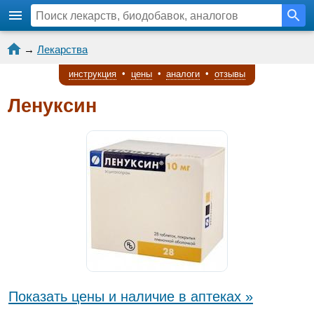
→
Лекарства
инструкция
•
цены
•
аналоги
•
отзывы
Ленуксин
Показать цены и наличие в аптеках »