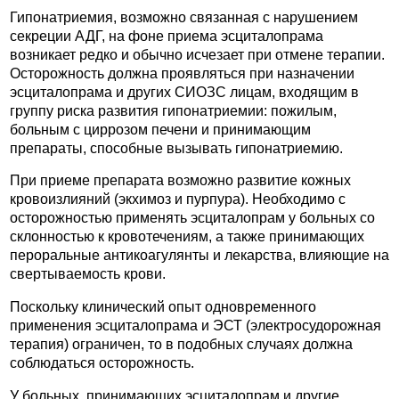
Гипонатриемия, возможно связанная с нарушением
секреции АДГ, на фоне приема эсциталопрама
возникает редко и обычно исчезает при отмене терапии.
Осторожность должна проявляться при назначении
эсциталопрама и других СИОЗС лицам, входящим в
группу риска развития гипонатриемии: пожилым,
больным с циррозом печени и принимающим
препараты, способные вызывать гипонатриемию.
При приеме препарата возможно развитие кожных
кровоизлияний (экхимоз и пурпура). Необходимо с
осторожностью применять эсциталопрам у больных со
склонностью к кровотечениям, а также принимающих
пероральные антикоагулянты и лекарства, влияющие на
свертываемость крови.
Поскольку клинический опыт одновременного
применения эсциталопрама и ЭСТ (электросудорожная
терапия) ограничен, то в подобных случаях должна
соблюдаться осторожность.
У больных, принимающих эсциталопрам и другие