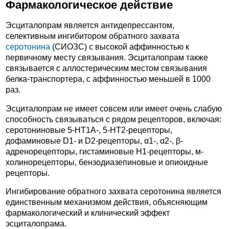
Фармакологическое действие
Эсциталопрам является антидепрессантом,
селективным ингибитором обратного захвата
серотонина
(СИОЗС) с высокой аффинностью к
первичному месту связывания. Эсциталопрам также
связывается с аллостерическим местом связывания
белка-транспортера, с аффинностью меньшей в 1000
раз.
Эсциталопрам не имеет совсем или имеет очень слабую
способность связываться с рядом рецепторов, включая:
серотониновые 5-HT1A-, 5-НТ2-рецепторы,
дофаминовые D1- и D2-рецепторы, α1-, α2-, β-
адренорецепторы, гистаминовые H1-рецепторы, м-
холинорецепторы, бензодиазепиновые и опиоидные
рецепторы.
Ингибирование обратного захвата серотонина является
единственным механизмом действия, объясняющим
фармакологический и клинический эффект
эсциталопрама.