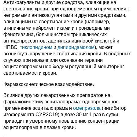
Антикоагулянты и другие средства, влияющие на
свертывание крови: при одновременном применении с
непрямыми антикоагулянтами и другими средствами,
влияющими на свертывание крови (например,
атипичными нейролептиками и производными
фенотиазина, большинством трициклических
антидепрессантов, ацетилсалициловой кислотой и
НПВС,
тиклопидином
и
дипиридамолом
), может
возникнуть нарушение свертывания крови. В подобных
случаях при начале или окончании терапии
эсциталопрамом необходим регулярный мониторинг
свертываемости крови.
Фармакокинетическое взаимодействие.
Влияние других лекарственных препаратов на
фармакокинетику эсциталопрама: одновременное
применение эсциталопрама и
омепразола
(ингибитор
изофермента CYP2C19) в дозе 30 мг 1 раз в сутки
приводит к умеренному повышению концентрации
эсциталопрама в плазме крови.