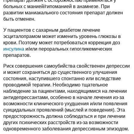
Препарат должен с осторожностью применяться у
больных с манией/гипоманией в анамнезе. При
развитии маниакального состояния препарат должен
быть отменен.
У пациентов с сахарным диабетом лечение
эсциталопрамом может изменить уровень глюкозы в
крови. Поэтому может потребоваться коррекция доз
инсулина
и/или пероральных гипогликемических
препаратов.
Риск совершения самоубийства свойственен депрессии
и может сохраняться до существенного улучшения
состояния, наступившего спонтанно или вследствие
проводимой терапии. Необходимо тщательное
наблюдение за пациентами, находящимися на лечении
антидепрессантами, особенно в начале лечения из-за
возможности клинического ухудшения и/или появления
суицидальных проявлений (мыслей и поведения). Эта
предосторожность должна соблюдаться и при лечении
других психических расстройств из-за возможности
одновременного заболевания депрессивным эпизодом.