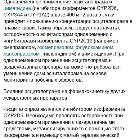
Одновременное применение эсциталопрама и
циметидина
(ингибитора изоферментов CYP2D6,
CYP3A4 и CYP1A2) в дозе 400 мг 2 раза в сутки
приводит к повышению концентрации эсциталопрама в
плазме крови. Таким образом, следует назначать с
осторожностью эсциталопрам одновременно с
ингибиторами изофермента CYP2C19 (например,
омепразолом,
эзомепразолом
,
флувоксамином
,
лансопразолом
, тиклопидином) и циметидином. При
одновременном применении эсциталопрама и
вышеуказанных препаратов может потребоваться
уменьшение дозы эсциталопрама на основе
мониторинга побочных эффектов.
Влияние эсциталопрама на фармакокинетику других
лекарственных препаратов:
- эсциталопрам является ингибитором изофермента
CYP2D6. Необходимо проявлять осторожность при
одновременном применении с лекарственными
средствами, метаболизирующихся с помощью этого
изофермента и имеющих малый терапевтический