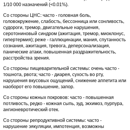
1/10 000 назначений (<0.01%).
Со стороны ЦНС: часто - головная боль,
головокружение, слабость, бессонница или сонливость,
судороги, тремор, двигательные нарушения,
серотониновый синдром (ажитация, тремор, миоклонус,
гипертермия); реже - галлюцинации, мания, спутанность
сознания, ажитация, тревога, деперсонализация,
панические атаки, повышенная раздражительность,
расстройства зрения.
Со стороны пищеварительной системы: очень часто -
тошнота, рвота; часто - диарея, сухость во рту,
нарушения вкусовых ощущений, снижение аппетита или
наоборот его повышение, запор.
Со стороны кожных покровов: часто - повышенная
потливость, редко - кожная сыпь, зуд, экхимоз, пурпура,
ангионевротический отек.
Со стороны репродуктивной системы: часто -
нарушение эякуляции, импотенция, возможны