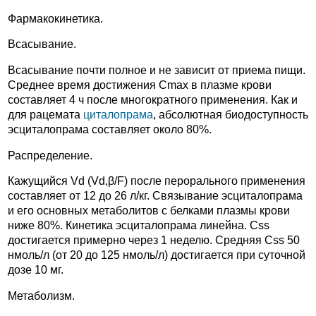
Фармакокинетика.
Всасывание.
Всасывание почти полное и не зависит от приема пищи.
Среднее время достижения Cmax в плазме крови
составляет 4 ч после многократного применения. Как и
для рацемата
циталопрама
, абсолютная биодоступность
эсциталопрама составляет около 80%.
Распределение.
Кажущийся Vd (Vd,β/F) после перорального применения
составляет от 12 до 26 л/кг. Связывание эсциталопрама
и его основных метаболитов с белками плазмы крови
ниже 80%. Кинетика эсциталопрама линейна. Css
достигается примерно через 1 неделю. Средняя Css 50
нмоль/л (от 20 до 125 нмоль/л) достигается при суточной
дозе 10 мг.
Метаболизм.