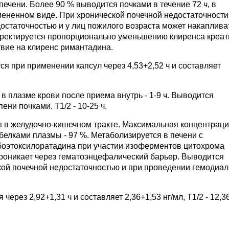
ечени. Более 90 % выводится почками в течение 72 ч, в
змененном виде. При хронической почечной недостаточности
едостаточностью и у лиц пожилого возраста может накаплива
орректируется пропорционально уменьшению клиренса креат
вие на клиренс римантадина.
я при применении капсул через 4,53+2,52 ч и составляет
 плазме крови после приема внутрь - 1-9 ч. Выводится
ни почками. T1/2 - 10-25 ч.
 в желудочно-кишечном тракте. Максимальная концентраци
белками плазмы - 97 %. Метаболизируется в печени с
боэтоксилоратадина при участии изоферментов цитохрома
оникает через гематоэнцефалический барьер. Выводится
ской почечной недостаточностью и при проведении гемодиал
ерез 2,92+1,31 ч и составляет 2,36+1,53 нг/мл, T1/2 - 12,3