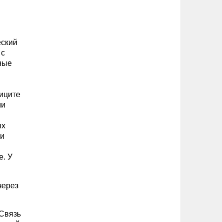
еский
 с
ные
иците
ми
ых
 и
е. У
через
 Связь