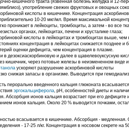
очно-кишечного тракта (язвенная болезнь желудка и 12-пер
 лямблиоз), употребление свежих фруктовых и овощных соко
орбиновой кислоты в кишечнике. Концентрация аскорбино
 приблизительно 10-20 мкг/мл. Время максимальной концен
гко проникает в лейкоциты, тромбоциты, а затем - во все тк
зистых органах, лейкоцитах, печени и хрусталике глаза;
корбиновой кислоты в лейкоцитах и тромбоцитах выше, чем 
стояниях концентрация в лейкоцитах снижается позднее и 
терий оценки дефицита, чем концентрация в плазме.
и в дезоксиаскорбиновую и далее в щавелевоуксусную кисл
рез кишечник, через потовые железы в неизмененном виде и
этанола
ускоряют разрушение аскорбиновой кислоты
зко снижая запасы в организме. Выводится при гемодиализ
асть перорально введенного кальция глюконата всасывается
тствия
эргокальциферола
, рН, особенностей диеты и налич
я. Абсорбция ионов кальция возрастает при его дефиците 
нием ионов кальция. Около 20 % выводится почками, оста
ностью всасывается в кишечнике. Абсорбция - медленная. 
деления - 17-25 л/кг. Концентрация в носовом секрете на 5