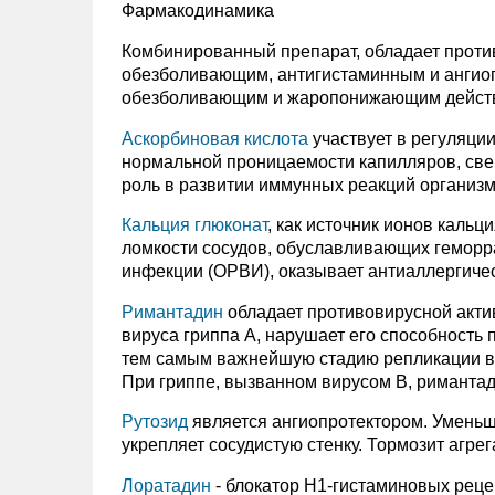
Фармакодинамика
Комбинированный препарат, обладает прот
обезболивающим, антигистаминным и ангио
обезболивающим и жаропонижающим дейст
Аскорбиновая кислота
участвует в регуляци
нормальной проницаемости капилляров, све
роль в развитии иммунных реакций организ
Кальция глюконат
, как источник ионов каль
ломкости сосудов, обуславливающих геморр
инфекции (ОРВИ), оказывает антиаллергичес
Римантадин
обладает противовирусной акти
вируса гриппа А, нарушает его способность 
тем самым важнейшую стадию репликации ви
При гриппе, вызванном вирусом В, римантад
Рутозид
является ангиопротектором. Уменьш
укрепляет сосудистую стенку. Тормозит агр
Лоратадин
- блокатор Н1-гистаминовых рецеп