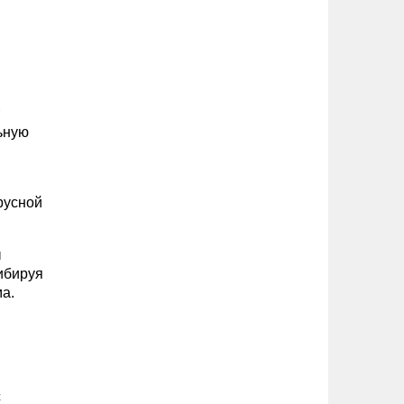
ьную
русной
ы
ибируя
а.
с