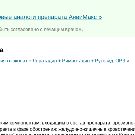
овые аналоги препарата АнвиМакс »
ыть согласовано с лечащим врачом.
а
ия глюконат +
Лоратадин +
Римантадин +
Рутозид
,
ОРЗ и
ьким компонентам, входящим в состав препарата; эрозивно-
ракта в фазе обострения; желудочно-кишечные кровотечени