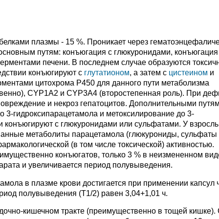
 белками плазмы - 15 %. Проникает через гематоэнцефалич
 основным путям: конъюгация с глюкуронидами, конъюгация
рментами печени. В последнем случае образуются токсич
едствии конъюгируют с
глутатионом
, а затем с
цистеином
и
ментами цитохрома Р450 для данного пути метаболизма
енно), CYP1A2 и CYP3A4 (второстепенная роль). При деф
повреждение и некроз гепатоцитов. Дополнительными путя
о 3-гидроксипарацетамола и метоксилирование до 3-
и конъюгируют с глюкуронидами или сульфатами. У взросл
ванные метаболиты парацетамола (глюкурониды, сульфаты
армакологической (в том числе токсической) активностью.
имущественно конъюгатов, только 3 % в неизмененном вид
арата и увеличивается период полувыведения.
мола в плазме крови достигается при применении капсул 
ериод полувыведения (T1/2) равен 3,04+1,01 ч.
дочно-кишечном тракте (преимущественно в тощей кишке).