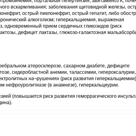
отромбинемия; портальная гипертензия; авитаминоз К; поч
дного вскармливания; заболевания щитовидной железы, ос
лонефрит, острый пиелонефрит, острый гепатит, либо обост
хронический алкоголизм; гиперкальциемия, выраженая
з, одновременный прием сердечных гликозидов (риск
актозы, дефицит лактазы, глюкозо-галактозная мальабсорб
ребральном атеросклерозе, сахарном диабете, дефиците
озе, сидеробластной анемии, талассемии, гипероксалурии,
ектролитных на¬рушениях (риск развития гиперкальциемии)
м нефроуролитиазе (в анамнезе), гиперкальциурии.
ией (повышается риск развития геморрагического инсульта
ина).