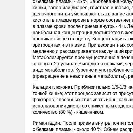
с белками плазмы - 25 %. Заболевания желуд
кишки, запор или диарея, глистная инвазия,
щелочного питья уменьшают всасывание аск
кислоты в плазме крови в норме составляет
в плазме крови после приема внутрь - 4 ч. Ле
наибольшая концентрация достигается в желе
проникает через плаценту. Концентрация ас
эритроцитах и в плазме. При дефицитных со
медленно и рассматривается как лучший кри
Метаболизируется преимущественно в печен
аскорбат-2-сульфат. Выводится почками, че
виде метаболитов. Курение и употребление
(превращение в неактивные метаболиты), ре
Кальция глюконат. Приблизительно 1/5-1/3 ч
тонкой кишке; этот процесс зависит от прису
факторов, способных связывать ионы кальци
использовании диеты со сниженным содержа
количество (80 %) - кишечником.
Римантадин. После приема внутрь почти пол
с белками плазмы - около 40 %. Объем распре