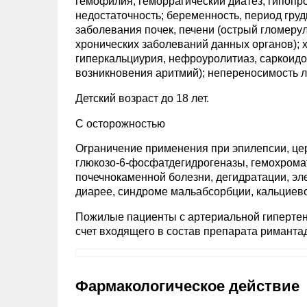
гемофилия; геморрагический диатез; гипопр
недостаточность; беременность, период гру
заболевания почек, печени (острый гломеру
хронических заболеваний данных органов); 
гиперкальциурия, нефроуролитиаз, саркоидо
возникновения аритмий); непереносимость л
Детский возраст до 18 лет.
С осторожностью
Ограничение применения при эпилепсии, це
глюкозо-6-фосфатдегидрогеназы, гемохромат
почечнокаменной болезни, дегидратации, эл
диарее, синдроме мальабсорбции, кальциево
Пожилые пациенты с артериальной гипертенз
счет входящего в состав препарата римантад
Фармакологическое действие