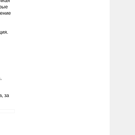
ечная
трые
рение
ция.
,
, за