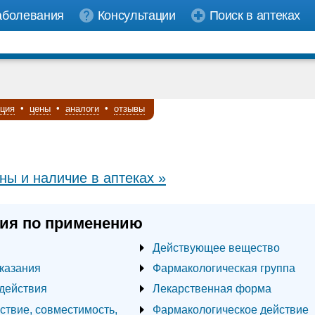
аболевания
Консультации
Поиск в аптеках
кция
•
цены
•
аналоги
•
отзывы
ны и наличие в аптеках »
ия по применению
Действующее вещество
казания
Фармакологическая группа
действия
Лекарственная форма
ствие, совместимость,
Фармакологическое действие