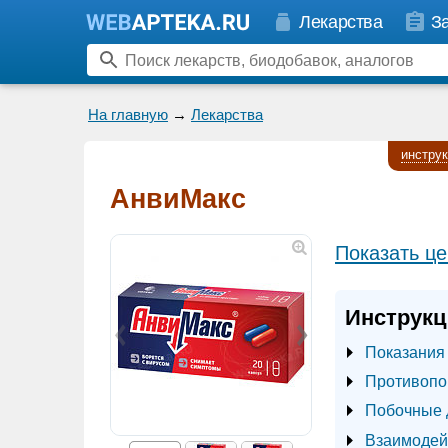
Лекарства
З
На главную
→
Лекарства
инстру
АнвиМакс
Показать це
Инструкц
Показания
Противопо
Побочные 
Взаимодей