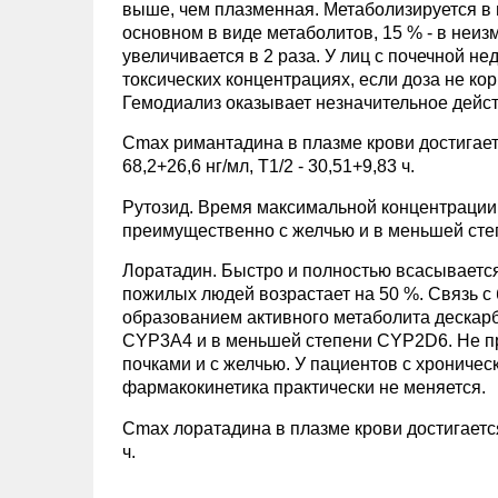
выше, чем плазменная. Метаболизируется в п
основном в виде метаболитов, 15 % - в неи
увеличивается в 2 раза. У лиц с почечной н
токсических концентрациях, если доза не к
Гемодиализ оказывает незначительное дейст
Cmax римантадина в плазме крови достигаетс
68,2+26,6 нг/мл, T1/2 - 30,51+9,83 ч.
Рутозид. Время максимальной концентрации в
преимущественно с желчью и в меньшей степе
Лоратадин. Быстро и полностью всасывается
пожилых людей возрастает на 50 %. Связь с 
образованием активного метаболита дескар
CYP3A4 и в меньшей степени CYP2D6. Не пр
почками и с желчью. У пациентов с хрониче
фармакокинетика практически не меняется.
Cmax лоратадина в плазме крови достигается ч
ч.