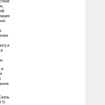
стной
в,
вой
трации
ани;
в
более
оту и
 в
е.
 в
ия
и
льное
Связь
0 %