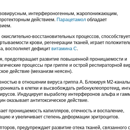
ивовирусным, интерфероногенным, жаропонижающим,
протекторным действием.
Парацетамол
обладает
вием.
и окислительно-восстановительных процессов, способствует
ртываемости крови, регенерации тканей, играет положител
ма, восполняет дефицит
витамина С
.
ция, предотвращает развитие повышенной проницаемости и
агические процессы при гриппе и острой респираторной ви
кое действие (механизм неясен).
вностью в отношении вируса гриппа А. Блокируя М2-канал
проникать в клетки и высвобождать рибонуклеопротеид, инг
русов. Индуцирует выработку интерферонов альфа и гамм
ин оказывает антитоксическое действие.
ает проницаемость капилляров, отечность и воспаление,
егацию и увеличивает степень деформации эритроцитов.
торов, предупреждает развитие отека тканей, связанного 