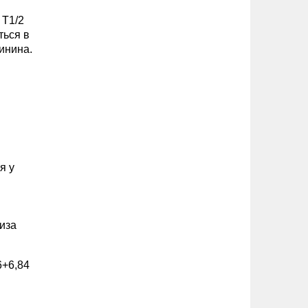
 T1/2
ться в
инина.
я у
иза
6+6,84