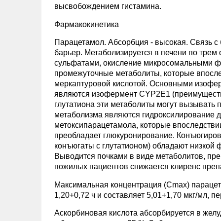
высвобождением гистамина.
Фармакокинетика
Парацетамол. Абсорбция - высокая. Связь с
барьер. Метаболизируется в печени по трем
сульфатами, окисление микросомальными фе
промежуточные метаболиты, которые впосл
меркаптуровой кислотой. Основными изофер
являются изофермент CYP2E1 (преимуществ
глутатиона эти метаболиты могут вызывать 
метаболизма являются гидроксилирование д
метоксипарацетамола, которые впоследстви
преобладает глюкуронирование. Конъюгиро
конъюгаты с глутатионом) обладают низкой ф
Выводится почками в виде метаболитов, пре
пожилых пациентов снижается клиренс преп
Максимальная концентрация (Cmax) парацета
1,20+0,72 ч и составляет 5,01+1,70 мкг/мл, п
Аскорбиновая кислота абсорбируется в желу