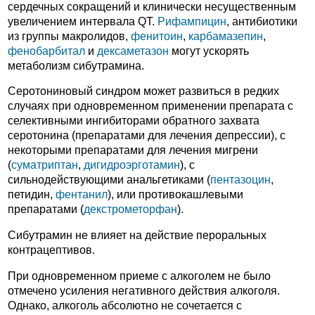
сердечных сокращений и клинически несущественным
увеличением интервала QT.
Рифампицин
, антибиотики
из группы макролидов,
фенитоин
,
карбамазепин
,
фенобарбитал
и
дексаметазон
могут ускорять
метаболизм сибутрамина.
Серотониновый синдром может развиться в редких
случаях при одновременном применении препарата с
селективными ингибиторами обратного захвата
серотонина (препаратами для лечения депрессии), с
некоторыми препаратами для лечения мигрени
(
суматриптан
,
дигидроэрготамин
), с
сильнодействующими анальгетиками (
пентазоцин
,
петидин,
фентанил
), или противокашлевыми
препаратами (
декстрометорфан
).
Сибутрамин не влияет на действие пероральных
контрацептивов.
При одновременном приеме с алкоголем не было
отмечено усиления негативного действия алкоголя.
Однако, алкоголь абсолютно не сочетается с