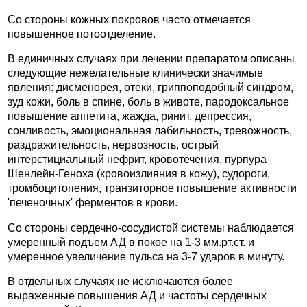
Со стороны кожных покровов часто отмечается
повышенное потоотделение.
В единичных случаях при лечении препаратом описаны
следующие нежелательные клинически значимые
явления: дисменорея, отеки, гриппоподобный синдром,
зуд кожи, боль в спине, боль в животе, пародоксальное
повышение аппетита, жажда, ринит, депрессия,
сонливость, эмоциональная лабильность, тревожность,
раздражительность, нервозность, острый
интерстициальный нефрит, кровотечения, пурпура
Шенлейн-Геноха (кровоизлияния в кожу), судороги,
тромбоцитопения, транзиторное повышение активности
'печеночных' ферментов в крови.
Со стороны сердечно-сосудистой системы наблюдается
умеренный подъем АД в покое на 1-3 мм.рт.ст. и
умеренное увеличение пульса на 3-7 ударов в минуту.
В отдельных случаях не исключаются более
выраженные повышения АД и частоты сердечных