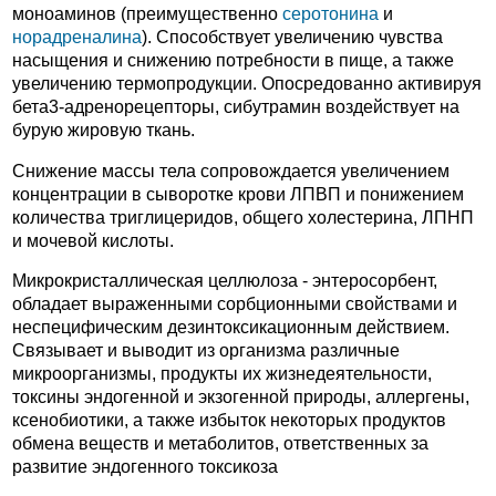
моноаминов (преимущественно
серотонина
и
норадреналина
). Способствует увеличению чувства
насыщения и снижению потребности в пище, а также
увеличению термопродукции. Опосредованно активируя
бета3-адренорецепторы, сибутрамин воздействует на
бурую жировую ткань.
Снижение массы тела сопровождается увеличением
концентрации в сыворотке крови ЛПВП и понижением
количества триглицеридов, общего холестерина, ЛПНП
и мочевой кислоты.
Микрокристаллическая целлюлоза - энтеросорбент,
обладает выраженными сорбционными свойствами и
неспецифическим дезинтоксикационным действием.
Связывает и выводит из организма различные
микроорганизмы, продукты их жизнедеятельности,
токсины эндогенной и экзогенной природы, аллергены,
ксенобиотики, а также избыток некоторых продуктов
обмена веществ и метаболитов, ответственных за
развитие эндогенного токсикоза