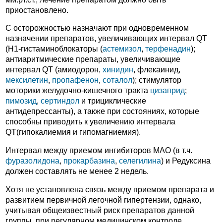
приостановлено.
С осторожностью назначают при одновременном
назначении препаратов, увеличивающих интервал QT
(Н1-гистаминоблокаторы (
астемизол
,
терфенадин
);
антиаритмические препараты, увеличивающие
интервал QT (амиодорон,
хинидин
, флекаинид,
мексилетин
,
пропафенон
,
соталол
); стимулятор
моторики желудочно-кишечного тракта
цизаприд
;
пимозид
,
сертиндол
и трициклические
антидепрессанты), а также при состояниях, которые
способны приводить к увеличению интервала
QT(гипокалиемия и гипомагниемия).
Интервал между приемом ингибиторов МАО (в т.ч.
фуразолидона
,
прокарбазина
,
селегилина
) и Редуксина
должен составлять не менее 2 недель.
Хотя не установлена связь между приемом препарата и
развитием первичной легочной гипертензии, однако,
учитывая общеизвестный риск препаратов данной
группы, при регулярном медицинском контроле