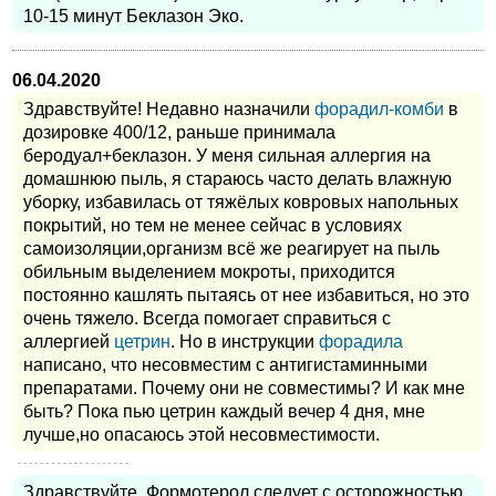
10-15 минут Беклазон Эко.
06.04.2020
Здравствуйте! Недавно назначили
форадил-комби
в
дозировке 400/12, раньше принимала
беродуал+беклазон. У меня сильная аллергия на
домашнюю пыль, я стараюсь часто делать влажную
уборку, избавилась от тяжёлых ковровых напольных
покрытий, но тем не менее сейчас в условиях
самоизоляции,организм всё же реагирует на пыль
обильным выделением мокроты, приходится
постоянно кашлять пытаясь от нее избавиться, но это
очень тяжело. Всегда помогает справиться с
аллергией
цетрин
. Но в инструкции
форадила
написано, что несовместим с антигистаминными
препаратами. Почему они не совместимы? И как мне
быть? Пока пью цетрин каждый вечер 4 дня, мне
лучше,но опасаюсь этой несовместимости.
Здравствуйте. Формотерол следует с осторожностью