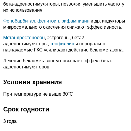
бета-адреностимуляторы, позволяя уменьшить частоту
их использования.
Фенобарбитал
,
фенитоин
,
рифампицин
и др. индукторы
микросомального окисления снижают эффективность.
Метандростенолон
, эстрогены, бета2-
адреностимуляторы,
теофиллин
и перорально
назначаемые ГКС усиливают действие беклометазона.
Лечение беклометазоном повышает эффект бета-
адреностимуляторов.
Условия хранения
При температуре не выше 30°С
Срок годности
3 года