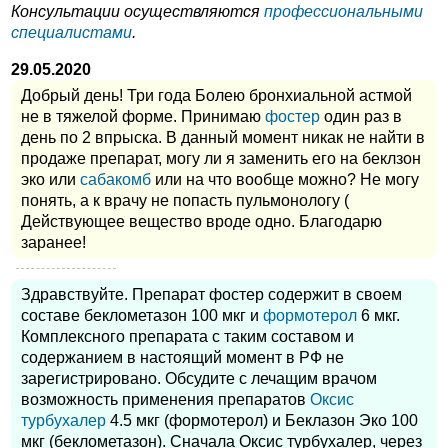
Консультации осуществляются
профессиональными
специалистами
.
29.05.2020
Добрый день! Три года Болею бронхиальной астмой
не в тяжелой форме. Принимаю
фостер
один раз в
день по 2 впрыска. В данный момент никак не найти в
продаже препарат, могу ли я заменить его на беклзон
эко или
сабакомб
или на что вообще можно? Не могу
понять, а к врачу не попасть пульмонологу (
Действующее вещество вроде одно. Благодарю
заранее!
Здравствуйте. Препарат фостер содержит в своем
составе беклометазон 100 мкг и
формотерол
6 мкг.
Комплексного препарата с таким составом и
содержанием в настоящий момент в РФ не
зарегистрировано. Обсудите с лечащим врачом
возможность применения препаратов
Оксис
турбухалер
4.5 мкг (формотерол) и Беклазон Эко 100
мкг (беклометазон). Сначала Оксис турбухалер, через