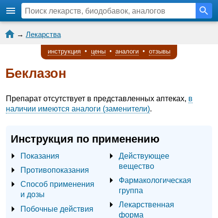
→
Лекарства
инструкция
•
цены
•
аналоги
•
отзывы
Беклазон
Препарат отсутствует в представленных аптеках,
в
наличии имеются аналоги (заменители)
.
Инструкция по применению
Показания
Действующее
вещество
Противопоказания
Фармакологическая
Способ применения
группа
и дозы
Лекарственная
Побочные действия
форма