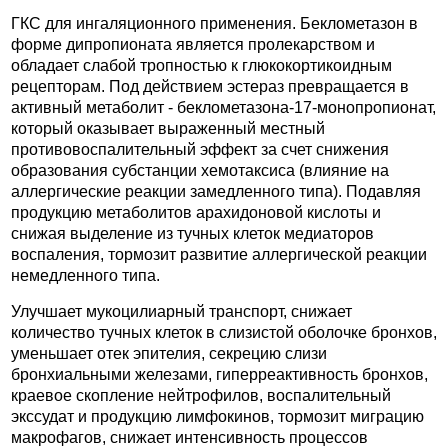
ГКС для ингаляционного применения. Беклометазон в
форме дипропионата является пролекарством и
обладает слабой тропностью к глюкокортикоидным
рецепторам. Под действием эстераз превращается в
активный метаболит - беклометазона-17-монопропионат,
который оказывает выраженный местный
противовоспалительный эффект за счет снижения
образования субстанции хемотаксиса (влияние на
аллергические реакции замедленного типа). Подавляя
продукцию метаболитов арахидоновой кислоты и
снижая выделение из тучных клеток медиаторов
воспаления, тормозит развитие аллергической реакции
немедленного типа.
Улучшает мукоцилиарный транспорт, снижает
количество тучных клеток в слизистой оболочке бронхов,
уменьшает отек эпителия, секрецию слизи
бронхиальными железами, гиперреактивность бронхов,
краевое скопление нейтрофилов, воспалительный
экссудат и продукцию лимфокинов, тормозит миграцию
макрофагов, снижает интенсивность процессов