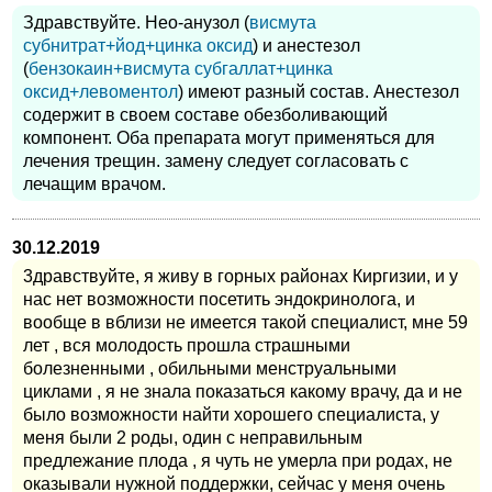
Здравствуйте. Нео-анузол (
висмута
субнитрат+йод+цинка оксид
) и анестезол
(
бензокаин+висмута субгаллат+цинка
оксид+левоментол
) имеют разный состав. Анестезол
содержит в своем составе обезболивающий
компонент. Оба препарата могут применяться для
лечения трещин. замену следует согласовать с
лечащим врачом.
30.12.2019
3дравствуйте, я живу в горных районах Киргизии, и у
нас нет возможности посетить эндокринолога, и
вообще в вблизи не имеется такой специалист, мне 59
лет , вся молодость прошла страшными
болезненными , обильными менструальными
циклами , я не знала показаться какому врачу, да и не
было возможности найти хорошего специалиста, у
меня были 2 роды, один с неправильным
предлежание плода , я чуть не умерла при родах, не
оказывали нужной поддержки, сейчас у меня очень