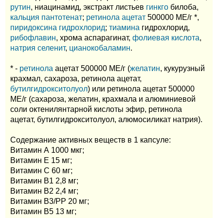
рутин
, ниацинамид, экстракт листьев
гинкго
билоба,
кальция пантотенат
;
ретинола ацетат
500000 МЕ/г *,
пиридоксина гидрохлорид
;
тиамина
гидрохлорид,
рибофлавин
, хрома аспарагинат,
фолиевая кислота
,
натрия селенит
,
цианокобаламин
.
* -
ретинола
ацетат 500000 МЕ/г (
желатин
, кукурузный
крахмал, сахароза, ретинола ацетат,
бутилгидрокситолуол
) или ретинола ацетат 500000
МЕ/г (сахароза, желатин, крахмала и алюминиевой
соли октенилянтарной кислоты эфир, ретинола
ацетат, бутилгидрокситолуол, алюмосиликат натрия).
Содержание активных веществ в 1 капсуле:
Витамин А 1000 мкг;
Витамин Е 15 мг;
Витамин С 60 мг;
Витамин В1 2,8 мг;
Витамин В2 2,4 мг;
Витамин В3/РР 20 мг;
Витамин В5 13 мг;