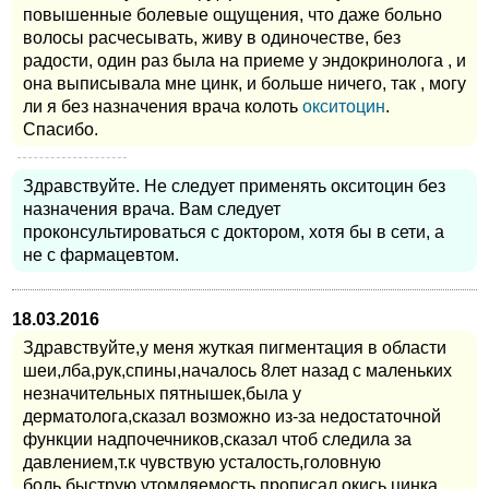
повышенные болевые ощущения, что даже больно
волосы расчесывать, живу в одиночестве, без
радости, один раз была на приеме у эндокринолога , и
она выписывала мне цинк, и больше ничего, так , могу
ли я без назначения врача колоть
окситоцин
.
Спасибо.
Здравствуйте. Не следует применять окситоцин без
назначения врача. Вам следует
проконсультироваться с доктором, хотя бы в сети, а
не с фармацевтом.
18.03.2016
Здравствуйте,у меня жуткая пигментация в области
шеи,лба,рук,спины,началось 8лет назад с маленьких
незначительных пятнышек,была у
дерматолога,сказал возможно из-за недостаточной
функции надпочечников,сказал чтоб следила за
давлением,т.к чувствую усталость,головную
боль,быструю утомляемость,прописал окись цинка