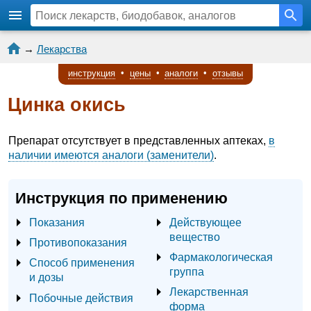
→
Лекарства
инструкция
•
цены
•
аналоги
•
отзывы
Цинка окись
Препарат отсутствует в представленных аптеках,
в
наличии имеются аналоги (заменители)
.
Инструкция по применению
Показания
Действующее
вещество
Противопоказания
Фармакологическая
Способ применения
группа
и дозы
Лекарственная
Побочные действия
форма