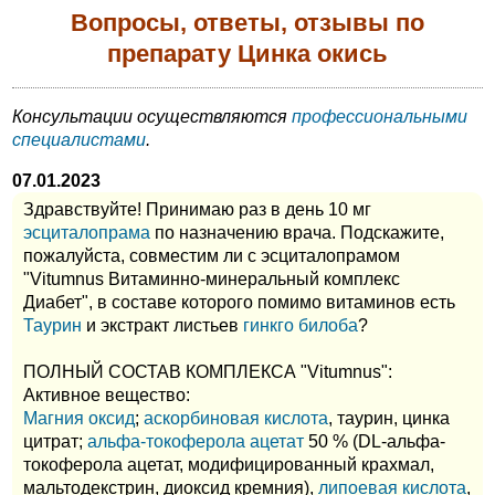
Вопросы, ответы, отзывы по
препарату Цинка окись
Консультации осуществляются
профессиональными
специалистами
.
07.01.2023
Здравствуйте! Принимаю раз в день 10 мг
эсциталопрама
по назначению врача. Подскажите,
пожалуйста, совместим ли с эсциталопрамом
"Vitumnus Витаминно-минеральный комплекс
Диабет", в составе которого помимо витаминов есть
Таурин
и экстракт листьев
гинкго билоба
?
ПОЛНЫЙ СОСТАВ КОМПЛЕКСА "Vitumnus":
Активное вещество:
Магния оксид
;
аскорбиновая кислота
, таурин, цинка
цитрат;
альфа-токоферола ацетат
50 % (DL-альфа-
токоферола ацетат, модифицированный крахмал,
мальтодекстрин, диоксид кремния),
липоевая кислота
,