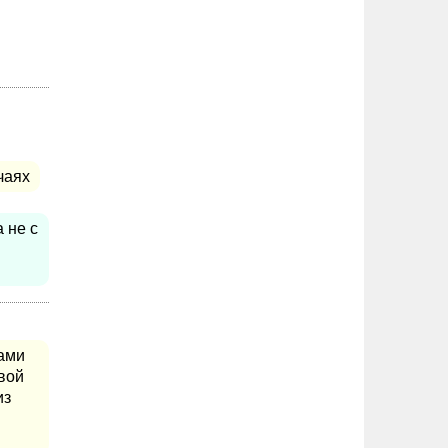
чаях
 не с
ами
вой
из