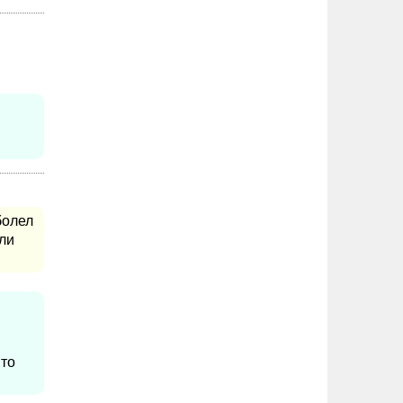
болел
ли
Это