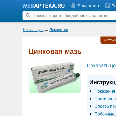
Лекарства
З
На главную
→
Лекарства
инстру
Цинковая мазь
Показать це
Инструкц
Показания
Противопо
Способ пр
Побочные 