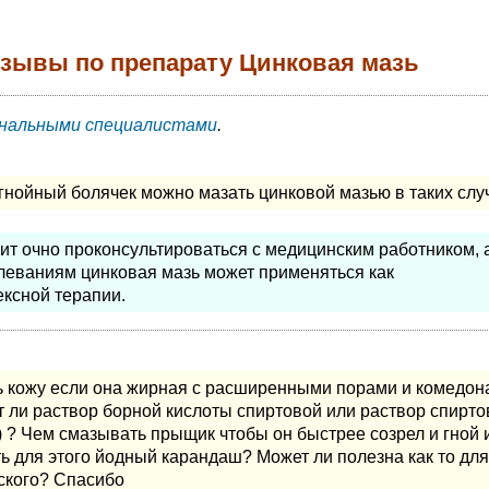
тзывы по препарату Цинковая мазь
нальными специалистами
.
гнойный болячек можно мазать цинковой мазью в таких слу
ит очно проконсультироваться с медицинским работником, а
еваниям цинковая мазь может применяться как
ксной терапии.
ь кожу если она жирная с расширенными порами и комедон
т ли раствор борной кислоты спиртовой или раствор спирто
) ? Чем смазывать прыщик чтобы он быстрее созрел и гной 
 для этого йодный карандаш? Может ли полезна как то для
ского? Спасибо