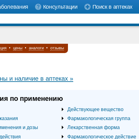
аболевания
Консультации
Поиск в аптеках
кция
•
цены
•
аналоги
•
отзывы
ны и наличие в аптеках »
ия по применению
Действующее вещество
казания
Фармакологическая группа
именения и дозы
Лекарственная форма
действия
Фармакологическое действие