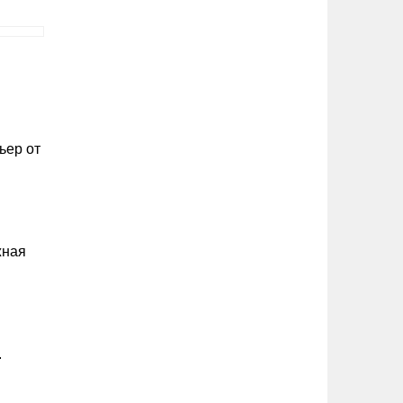
ьер от
жная
.