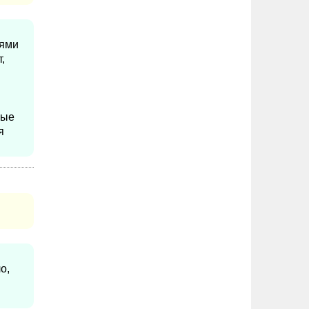
иями
,
ные
я
о,