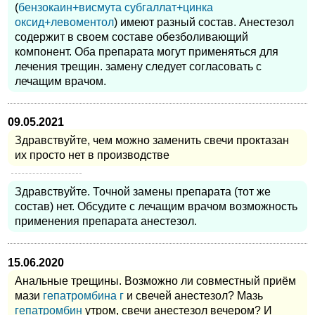
(
бензокаин+висмута субгаллат+цинка
оксид+левоментол
) имеют разный состав. Анестезол
содержит в своем составе обезболивающий
компонент. Оба препарата могут применяться для
лечения трещин. замену следует согласовать с
лечащим врачом.
09.05.2021
Здравствуйте, чем можно заменить свечи проктазан
их просто нет в производстве
Здравствуйте. Точной замены препарата (тот же
состав) нет. Обсудите с лечащим врачом возможность
применения препарата анестезол.
15.06.2020
Анальные трещины. Возможно ли совместный приём
мази
гепатромбина г
и свечей анестезол? Мазь
гепатромбин
утром, свечи анестезол вечером? И