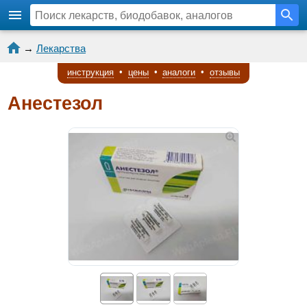
→
Лекарства
инструкция
•
цены
•
аналоги
•
отзывы
Анестезол