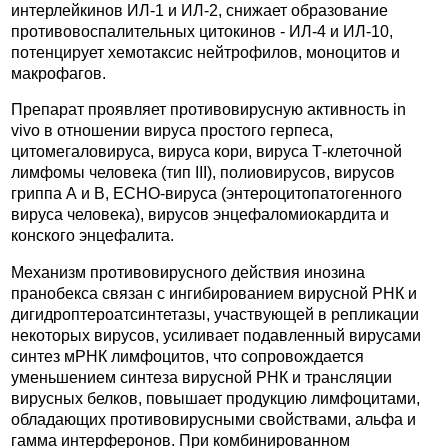
интерлейкинов ИЛ-1 и ИЛ-2, снижает образование
противовоспалительных цитокинов - ИЛ-4 и ИЛ-10,
потенцирует хемотаксис нейтрофилов, моноцитов и
макрофагов.
Препарат проявляет противовирусную активность in
vivo в отношении вируса простого герпеса,
цитомегаловируса, вируса кори, вируса Т-клеточной
лимфомы человека (тип III), полиовирусов, вирусов
гриппа А и В, ЕСНО-вируса (энтероцитопатогенного
вируса человека), вирусов энцефаломиокардита и
конского энцефалита.
Механизм противовирусного действия инозина
пранобекса связан с ингибированием вирусной РНК и
дигидроптероатсинтетазы, участвующей в репликации
некоторых вирусов, усиливает подавленный вирусами
синтез мРНК лимфоцитов, что сопровождается
уменьшением синтеза вирусной РНК и трансляции
вирусных белков, повышает продукцию лимфоцитами,
обладающих противовирусными свойствами, альфа и
гамма интерферонов. При комбинированном