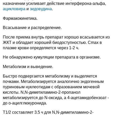
назначении усиливает действие интерферона-альфа,
ацикловира
и
зидовудина
.
Фармакокинетика.
Всасывание и распределение.
После приема внутрь препарат хорошо всасывается из
ЖКТ и обладает хорошей биодоступностью. Cmax в
плазме крови определяется через 1-2 ч.
Не обнаружено кумуляции препарата в организме.
Метаболизм и выведение.
Быстро подвергается метаболизму и выделяется
почками. Метаболизируется аналогично эндогенным
пуриновым нуклеотидам с образованием мочевой
кислоты. N,N-диметиламино-2-пропанол
метаболизируется до N-оксида, а 4-ацетамидобензоат -
до o-ацилглюкуронида.
Т1/2 составляет 3.5 ч для N,N-диметиламино-2-