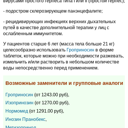
вирусами простого герпеса типа I или II (простой герпес);
- подостром склерозирующем панэнцефалите;
- рецидивирующих инфекциях верхних дыхательных
путей в качестве дополнительной терапии у лиц с
ослабленным иммунитетом.
У пациентов старше 6 лет (масса тела больше 21 кг)
целесообразно использовать
Гроприносин
в форме
таблеток, которые можно при необходимости разжевать,
измельчить и/или растворить в небольшом количестве
воды непосредственно перед применением.
Возможные заменители и групповые аналоги
Гроприносин
(от 1243.00 руб),
Изопринозин
(от 1270.00 руб),
Нормомед
(от 1291.00 руб),
Инозин Пранобекс
,
Метизопринол