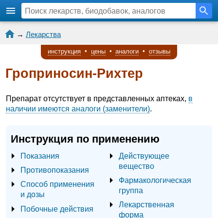
→
Лекарства
инструкция
•
цены
•
аналоги
•
отзывы
Гроприносин-Рихтер
Препарат отсутствует в представленных аптеках,
в
наличии имеются аналоги (заменители)
.
Инструкция по применению
Показания
Действующее
вещество
Противопоказания
Фармакологическая
Способ применения
группа
и дозы
Лекарственная
Побочные действия
форма