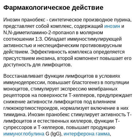
Фармакологическое действие
Инозин пранобекс - синтетическое производное пурина,
представляет собой комплекс, содержащий
инозин
и
N,N-диметиламино-2-пропанол в молярном
соотношении 1:3. Обладает иммуностимулирующей
активностью и неспецифическим противовирусным
действием. Эффективность комплекса определяется
присутствием инозина, второй компонент повышает его
доступность для лимфоцитов.
Восстанавливает функции лимфоцитов в условиях
иммунодепрессии, повышает бластогенез в популяции
моноцитов, стимулирует экспрессию мембранных
рецепторов на поверхности Т-хелперов, предупреждает
снижение активности лимфоцитов под влиянием
глюкокортикостероидов, нормализует включение в них
тимидина. Инозин пранобекс стимулирует активность Т-
лимфоцитов и естественных киллеров, функции Т-
супрессоров и Т-хелперов, повышает продукцию
иммуноглобулина
G (IgG),
интерферона гамма
,