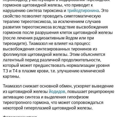
гормонов щитовидной железы, что приводит к
нарушению синтеза тироксина и
трийодтиронина
. Это
свойство позволяет проводить симптоматическую
терапию тиреотоксикоза, за исключением случаев
развития тиреотоксикоза вследствие высвобождения
гормонов после разрушения клеток щитовидной железы
(после лечения радиоактивным йодом или при
тиреоидите). Тиамазол не влияет на процесс
высвобождения синтезированных тиронинов из
фолликулов щитовидной железы. Этим объясняется
латентный период различной продолжительности,
который может предшествовать нормализации уровня
ТЗ и Т4 в плазме крови, т.е. улучшению клинической
картины.
Тиамазол снижает основной обмен, ускоряет выведение
из щитовидной железы
йодидов
, повышает реципрокную
активацию синтеза и выделения гипофизом
тиреотропного гормона, что может сопровождаться
некоторой гиперплазией щитовидной железы.