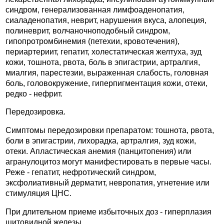
синдром, генерализованная лимфоаденопатия,
сиаладенопатия, неврит, нарушения вкуса, алопеция,
полиневрит, волчаночноподобный синдром,
гипопротромбинемия (петехии, кровотечения),
периартериит, гепатит, холестатическая желтуха, зуд
кожи, тошнота, рвота, боль в эпигастрии, артралгия,
миалгия, парестезии, выраженная слабость, головная
боль, головокружение, гиперпигментация кожи, отеки,
редко - нефрит.
Передозировка.
Симптомы передозировки препаратом: тошнота, рвота,
боли в эпигастрии, лихорадка, артралгия, зуд кожи,
отеки. Апластическая анемия (панцитопения) или
агранулоцитоз могут манифестировать в первые часы.
Реже - гепатит, нефротический синдром,
эксфолиативный дерматит, невропатия, угнетение или
стимуляция ЦНС.
При длительном приеме избыточных доз - гиперплазия
щитовидной железы.