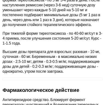
формах тиреотоксикоза - по 5 мг 3-4 раза в день. После
наступления ремиссии (через 3-6 нед) суточную дозу
уменьшают через каждые 5-10 дней на 5-10 мг и
постепенно подбирают минимальные дозы (5 мг 1 раз в
день, через день или 1 раз в 3 дня), которые назначают
до получения стойкого терапевтического эффекта.
При тяжелой форме тиреотоксикоза - по 40-60 мг/сут в 3-
4 приема, после улучшения состояния 5-20 мг/сут. Курс -
1-1.5 года.
Высшие дозы препарата для взрослых: разовая - 10 мг,
суточная - 60 мг. Беременным - в максимально низких
дозах - 2.5-10 мг; детям - 0.3-0.5 мг/кг, поддерживающие
дозы для детей - 0.2-0.3 мг/кг; поддерживающие дозы -
однократно, утром после завтрака.
Фармакологическое действие
Антитиреоидное средство. Блокирует фермент
пероксидазу, участвующий в йодировании тиреоидных