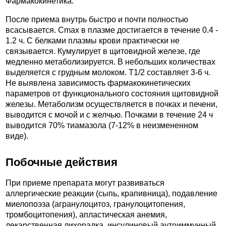
Фармакокинетика.
После приема внутрь быстро и почти полностью
всасывается. Cmax в плазме достигается в течение 0.4 -
1.2 ч. С белками плазмы крови практически не
связывается. Кумулирует в щитовидной железе, где
медленно метаболизируется. В небольших количествах
выделяется с грудным молоком. T1/2 составляет 3-6 ч.
Не выявлена зависимость фармакокинетических
параметров от функционального состояния щитовидной
железы. Метаболизм осуществляется в почках и печени,
выводится с мочой и с желчью. Почками в течение 24 ч
выводится 70% тиамазола (7-12% в неизмененном
виде).
Побочные действия
При приеме препарата могут развиваться
аллергические реакции (сыпь, крапивница), подавление
миелопоэза (агранулоцитоз, гранулоцитопения,
тромбоцитопения), апластическая анемия,
лекарственная лихорадка, инсулиновый аутоиммунный