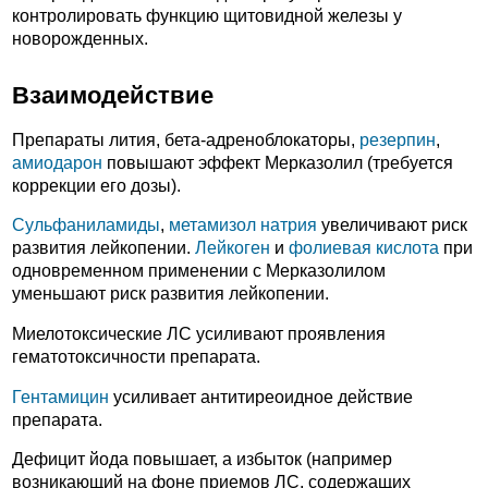
контролировать функцию щитовидной железы у
новорожденных.
Взаимодействие
Препараты лития, бета-адреноблокаторы,
резерпин
,
амиодарон
повышают эффект Мерказолил (требуется
коррекции его дозы).
Сульфаниламиды
,
метамизол натрия
увеличивают риск
развития лейкопении.
Лейкоген
и
фолиевая кислота
при
одновременном применении с Мерказолилом
уменьшают риск развития лейкопении.
Миелотоксические ЛС усиливают проявления
гематотоксичности препарата.
Гентамицин
усиливает антитиреоидное действие
препарата.
Дефицит йода повышает, а избыток (например
возникающий на фоне приемов ЛС, содержащих