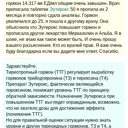
гормон 14.317 мк ЕД/мл общим очень завышен. Врач
приписала таблетки
Эутирокс
50 я пропила их 2
месяца и повторно сдала анализы. Гормон
увеличился до 25, я пошла к другому врачу. Она
объяснила что Эутирокс повышает гормон и
прописала другое лекарство Мерказолин и Альба. Я в
шоке, не знаю как такое может быть. И очень прошу
вашего разъяснения. Кто из врачей прав. Я вам очень
буду благодарна если вы дадите мне ответ. Спасибо.
Здравствуйте.
Тиреотропный гормон (ТТГ) регулирует выработку
гормонов трийодтиронина (Т3) и тироксина (Т4).
Препарат Эутирокс, фактически являющийся
тироксином, понижает уровень ТТГ по принципу
обратной зависимости. Назначение Эутирокса при
повышенном ТТГ выглядит оправданным, возможно,
что не хватило дозы для достижения эффекта
(понижение ТТГ).
Но для правильной оценки ситуации нужно знать
уровни и других тиреоидных гормонов, Т3 и Т4, а